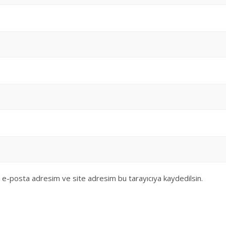
, e-posta adresim ve site adresim bu tarayıcıya kaydedilsin.