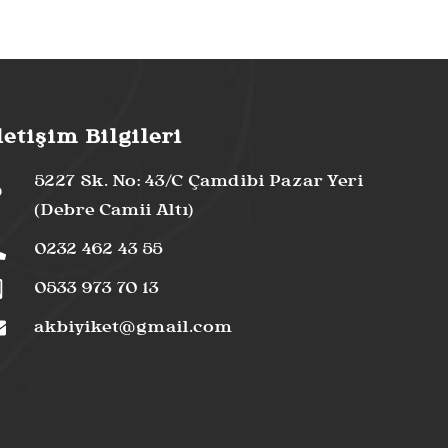
letişim Bilgileri
5227 Sk. No: 43/C Çamdibi Pazar Yeri
(Debre Camii Altı)
0232 462 43 55
0533 973 70 13
akbiyiket@gmail.com