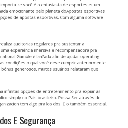
 importa ze você é o entusiasta de esportes et um
rnada emocionante pelo planeta doApostas esportivas
 opções de apostas esportivas. Com alguma software
aliza auditorias regulares pra sustentar a
o uma experiência imersiva e recompensadora pra
national Gamble é lan?ada afin de ajudar operating-
 as condições o qual você deve cumprir anteriormente
 bônus generosos, muitos usuários relataram que
a infinitas opções de entretenimento pra expiar às
ico simply no País brasileiro. Possa Ser através de
anizacion tem algo pra los dos. E o também essencial,
dos E Segurança