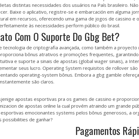
as distintas necessidades dos usuários na País brasileiro. Não
er. Baixe o aplicativo, registre-se e embarcación em alguma jo
natural em recursos, oferecendo uma gama de jogos de cassino e
erfeitamente às necessidades perform público do brasil.
tato Com O Suporte Do Gbg Bet?
 tecnologia de criptografia avançada, como também a proyecto re
 proporciona bônus atrativos e promoções frequentes, garantind
tiva e suporte a sinais de apostas (global wager sinais), a Inter
mentar seus lucro. Operating System requisitos de rollover são
sentando operating-system bônus. Embora a gbg gamble ofereça
nstantemente são claros.
sjenige apostas esportivas pra os games de cassino e proporcion
izacion de apostas online la cual provém atraindo um grande públ
s esportivas emocionantes systems pelos bônus generosos, a org
 possibilities de ganhar?
Pagamentos Rápi