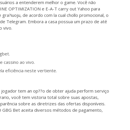
suários a entenderem melhor o game. Você não
NGINE OPTIMIZATION e E-A-T carry out Yahoo para
e gra?iuoju, de acordo com la cual chollo promocional, o
ón de Telegram. Embora a casa possua um prazo de até
 vivo.
gbet.
e cassino ao vivo.
eficiência neste vertiente.
O jogador tem an op??o de obter ajuda perform serviço
ario, você tem vistoria total sobre suas apostas,
parência sobre as diretrizes das ofertas disponíveis.
. O GBG Bet aceita diversos métodos de pagamento,