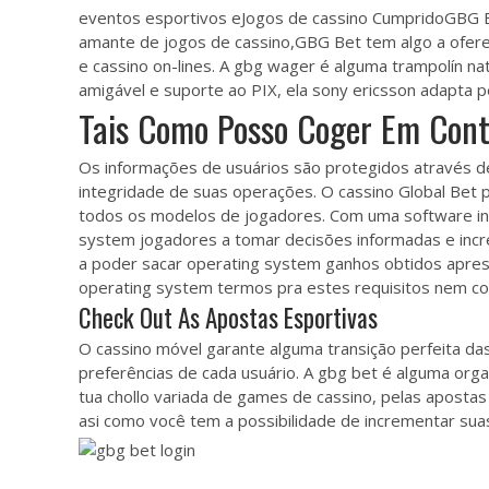
eventos esportivos eJogos de cassino CumpridoGBG Bet
amante de jogos de cassino,GBG Bet tem algo a oferec
e cassino on-lines. A gbg wager é alguma trampolín 
amigável e suporte ao PIX, ela sony ericsson adapta p
Tais Como Posso Coger Em Con
Os informações de usuários são protegidos através de
integridade de suas operações. O cassino Global Bet
todos os modelos de jogadores. Com uma software intui
system jogadores a tomar decisões informadas e incre
a poder sacar operating system ganhos obtidos apre
operating system termos pra estes requisitos nem co
Check Out As Apostas Esportivas
O cassino móvel garante alguma transição perfeita da
preferências de cada usuário. A gbg bet é alguma organ
tua chollo variada de games de cassino, pelas aposta
asi como você tem a possibilidade de incrementar suas