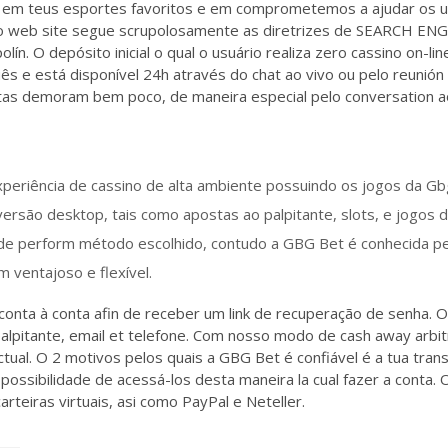
 em teus esportes favoritos e em comprometemos a ajudar os u
s o web site segue scrupolosamente as diretrizes de SEARCH E
n. O depósito inicial o qual o usuário realiza zero cassino on-lin
ês e está disponível 24h através do chat ao vivo ou pelo reuni
tas demoram bem poco, de maneira especial pelo conversation ao
xperiência de cassino de alta ambiente possuindo os jogos da Gb
l versão desktop, tais como apostas ao palpitante, slots, e jogos d
perform método escolhido, contudo a GBG Bet é conhecida pela 
 ventajoso e flexível.
conta à conta afin de receber um link de recuperação de senha. 
lpitante, email et telefone. Com nosso modo de cash away arbitr
tual. O 2 motivos pelos quais a GBG Bet é confiável é a tua trans
ossibilidade de acessá-los desta maneira la cual fazer a conta
arteiras virtuais, asi como PayPal e Neteller.