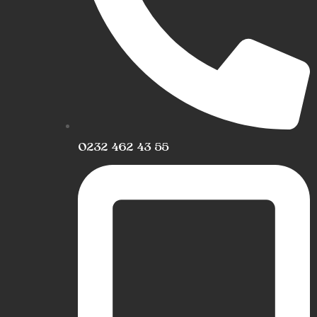
0232 462 43 55