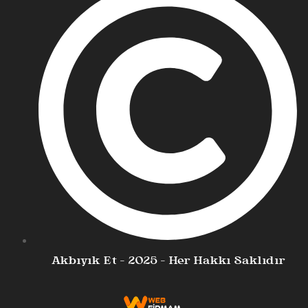
Akbıyık Et - 2025 - Her Hakkı Saklıdır