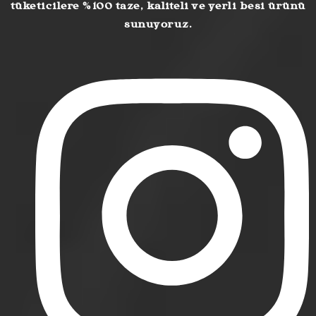
tüketicilere %100 taze, kaliteli ve yerli besi ürünü
sunuyoruz.