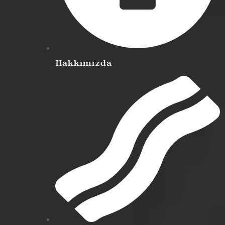
Hakkımızda