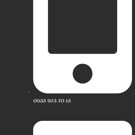
0533 973 70 13