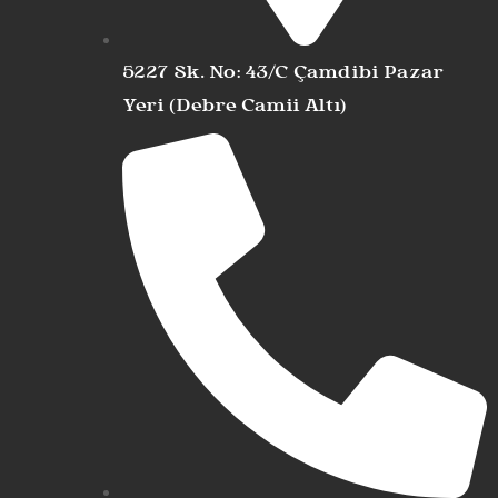
5227 Sk. No: 43/C Çamdibi Pazar
Yeri (Debre Camii Altı)