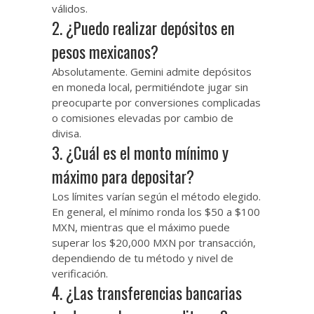
válidos.
2. ¿Puedo realizar depósitos en
pesos mexicanos?
Absolutamente. Gemini admite depósitos
en moneda local, permitiéndote jugar sin
preocuparte por conversiones complicadas
o comisiones elevadas por cambio de
divisa.
3. ¿Cuál es el monto mínimo y
máximo para depositar?
Los límites varían según el método elegido.
En general, el mínimo ronda los $50 a $100
MXN, mientras que el máximo puede
superar los $20,000 MXN por transacción,
dependiendo de tu método y nivel de
verificación.
4. ¿Las transferencias bancarias