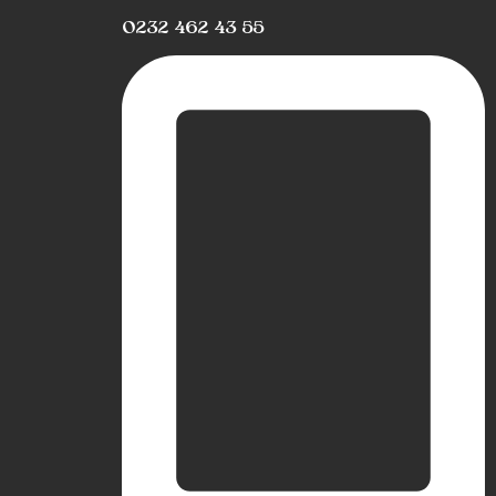
0232 462 43 55