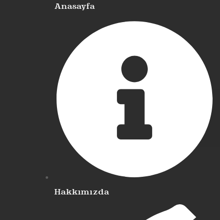
Anasayfa
Hakkımızda