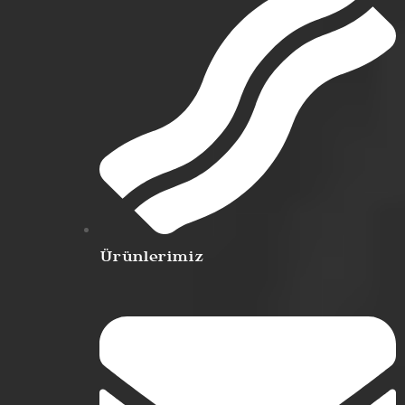
Ürünlerimiz