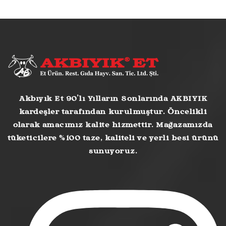
Akbıyık Et 90’lı Yılların Sonlarında AKBIYIK
kardeşler tarafından kurulmuştur. Öncelikli
olarak amacımız kalite hizmettir. Mağazamızda
tüketicilere %100 taze, kaliteli ve yerli besi ürünü
sunuyoruz.