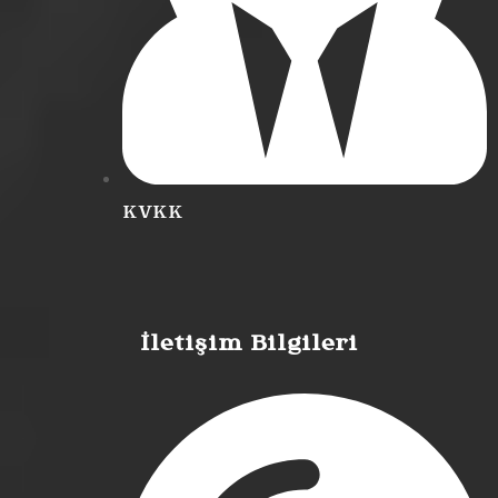
KVKK
İletişim Bilgileri