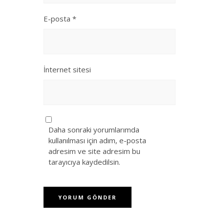
E-posta
*
İnternet sitesi
Daha sonraki yorumlarımda
kullanılması için adım, e-posta
adresim ve site adresim bu
tarayıcıya kaydedilsin.