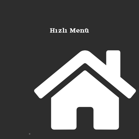
Hızlı Menü