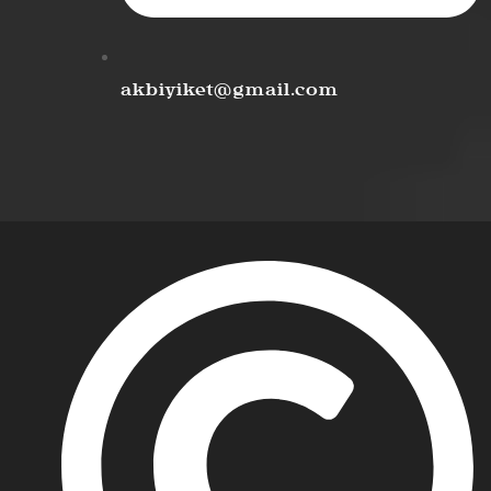
akbiyiket@gmail.com