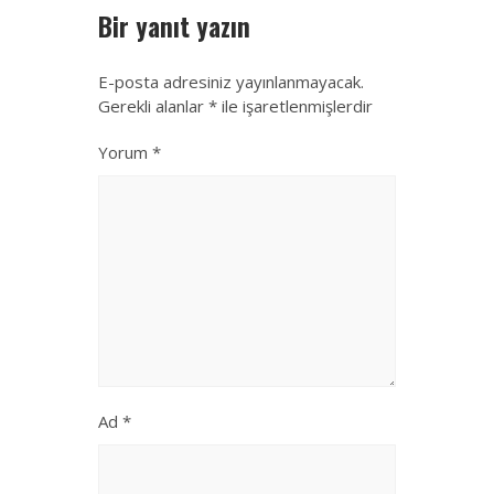
Bir yanıt yazın
E-posta adresiniz yayınlanmayacak.
Gerekli alanlar
*
ile işaretlenmişlerdir
Yorum
*
Ad
*