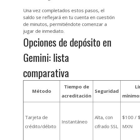
Una vez completados estos pasos, el
saldo se reflejará en tu cuenta en cuestión
de minutos, permitiéndote comenzar a
jugar de inmediato.
Opciones de depósito en
Gemini: lista
comparativa
Tiempo de
Lí
Método
Seguridad
acreditación
mínimo
Tarjeta de
Alta, con
$100 / 
Instantáneo
crédito/débito
cifrado SSL
MXN