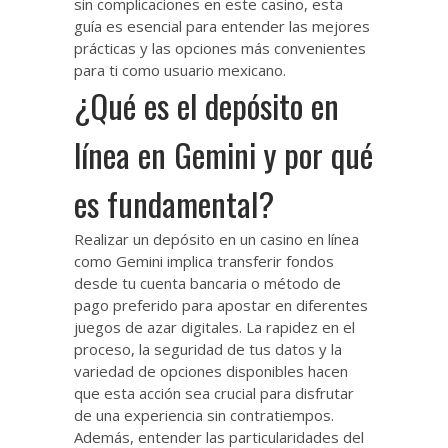
sin complicaciones en este casino, esta
guía es esencial para entender las mejores
prácticas y las opciones más convenientes
para ti como usuario mexicano.
¿Qué es el depósito en
línea en Gemini y por qué
es fundamental?
Realizar un depósito en un casino en línea
como Gemini implica transferir fondos
desde tu cuenta bancaria o método de
pago preferido para apostar en diferentes
juegos de azar digitales. La rapidez en el
proceso, la seguridad de tus datos y la
variedad de opciones disponibles hacen
que esta acción sea crucial para disfrutar
de una experiencia sin contratiempos.
Además, entender las particularidades del