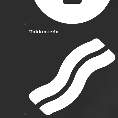
Hakkımızda