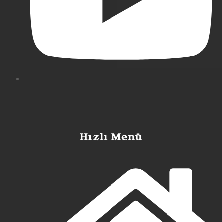
Hızlı Menü