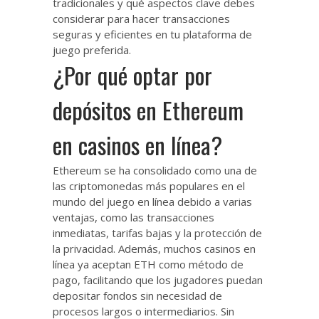
tradicionales y qué aspectos clave debes
considerar para hacer transacciones
seguras y eficientes en tu plataforma de
juego preferida.
¿Por qué optar por
depósitos en Ethereum
en casinos en línea?
Ethereum se ha consolidado como una de
las criptomonedas más populares en el
mundo del juego en línea debido a varias
ventajas, como las transacciones
inmediatas, tarifas bajas y la protección de
la privacidad. Además, muchos casinos en
línea ya aceptan ETH como método de
pago, facilitando que los jugadores puedan
depositar fondos sin necesidad de
procesos largos o intermediarios. Sin