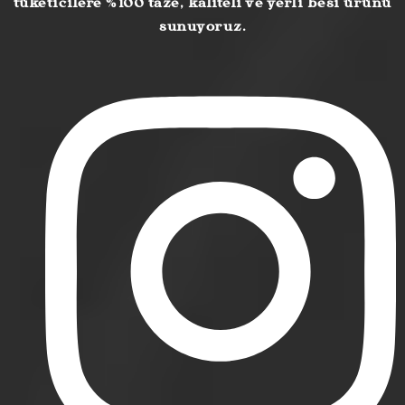
tüketicilere %100 taze, kaliteli ve yerli besi ürünü
sunuyoruz.