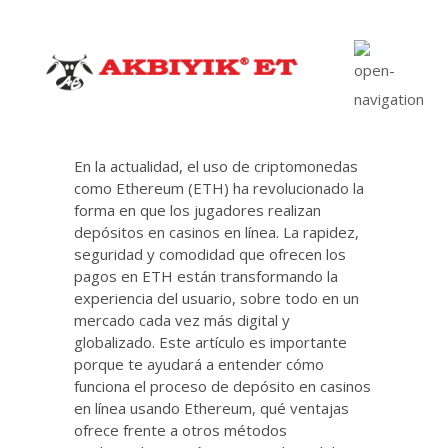
En la actualidad, el uso de criptomonedas
como Ethereum (ETH) ha revolucionado la
forma en que los jugadores realizan
depósitos en casinos en línea. La rapidez,
seguridad y comodidad que ofrecen los
pagos en ETH están transformando la
experiencia del usuario, sobre todo en un
mercado cada vez más digital y
globalizado. Este artículo es importante
porque te ayudará a entender cómo
funciona el proceso de depósito en casinos
en línea usando Ethereum, qué ventajas
ofrece frente a otros métodos