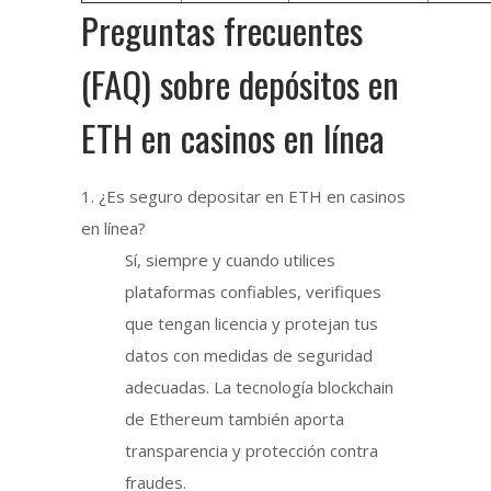
Preguntas frecuentes
(FAQ) sobre depósitos en
ETH en casinos en línea
1. ¿Es seguro depositar en ETH en casinos
en línea?
Sí, siempre y cuando utilices
plataformas confiables, verifiques
que tengan licencia y protejan tus
datos con medidas de seguridad
adecuadas. La tecnología blockchain
de Ethereum también aporta
transparencia y protección contra
fraudes.