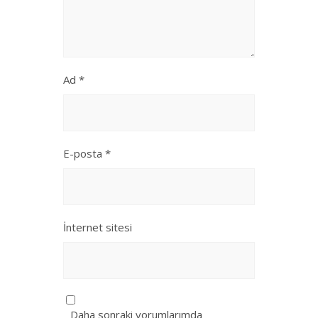
Ad
*
E-posta
*
İnternet sitesi
Daha sonraki yorumlarımda