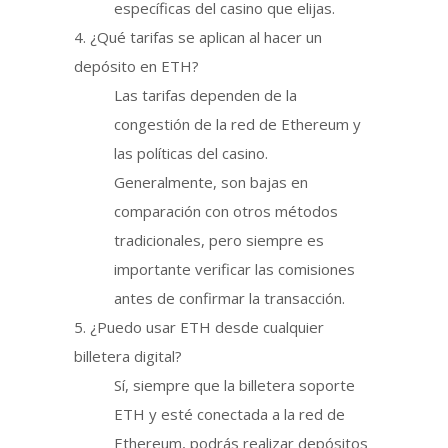
específicas del casino que elijas.
4. ¿Qué tarifas se aplican al hacer un
depósito en ETH?
Las tarifas dependen de la
congestión de la red de Ethereum y
las políticas del casino.
Generalmente, son bajas en
comparación con otros métodos
tradicionales, pero siempre es
importante verificar las comisiones
antes de confirmar la transacción.
5. ¿Puedo usar ETH desde cualquier
billetera digital?
Sí, siempre que la billetera soporte
ETH y esté conectada a la red de
Ethereum, podrás realizar depósitos