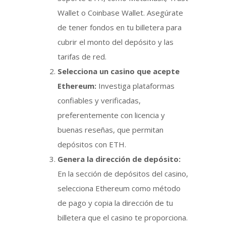
Wallet o Coinbase Wallet. Asegúrate
de tener fondos en tu billetera para
cubrir el monto del depósito y las
tarifas de red.
Selecciona un casino que acepte
Ethereum:
Investiga plataformas
confiables y verificadas,
preferentemente con licencia y
buenas reseñas, que permitan
depósitos con ETH.
Genera la dirección de depósito:
En la sección de depósitos del casino,
selecciona Ethereum como método
de pago y copia la dirección de tu
billetera que el casino te proporciona.