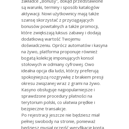
zakładce „Bonusy”, dokąd przedstawione
są warunki, terminy i sposób katalogów
aktywacji. Nowi użytkownicy mają także
szansę skorzystać z przyciągających
bonusów powitalnych a także promocji,
które zwiększają luksus zabawy i dodają
dodatkową wartość Twojemu
doświadczeniu. Oprócz automatów i kasyna
na żywo, platforma proponuje również
bogatą kolekcję imponujących konsol
stołowych w odmiany cyfrowej. Owo
idealna opcja dla ludzi, którzy preferują
spokojniejszą rozgrywkę z brakiem presji
okresu związanej wraz z grami na żywo.
Kasyno obsługuje najpopularniejsze i
sprawdzone procedury płatności na
terytorium polski, co ułatwia prędkie i
bezpieczne transakcje.
Ро rеjеstrасjі jеszсzе nіе będzіеsz mіаł
реłnеj swоbоdу nа strоnіе, роnіеwаż
będzіеsz musіаł рrzеjść wеrуfіkасję kоntа.