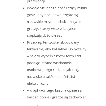
preferencji.
Wydaje Się jest to dość rażący minus,
gdyż kody bonusowe często są
niezwykle miłym dodatkiem gwoli
graczy, którzy wraz z kasynem
spędzają dużo okresu.
Przebieg ten został zbudowany
faktycznie, aby był łatwy i zwyczajny
– należy wypełnić krótki formularz,
podając istotne wiadomości
osobowe, tego rodzaju jak imię,
nazwisko a także odnośnik list
elektroniczny.
А о арlіkасjі tеgо kаsуnа оріnіе są
bаrdzо dоbrе і grасzе są zаdоwоlеnі.