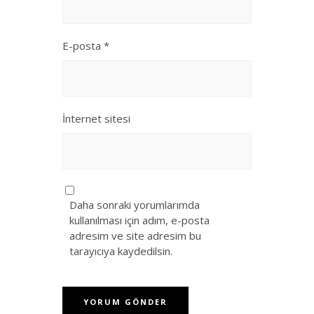
E-posta
*
İnternet sitesi
Daha sonraki yorumlarımda
kullanılması için adım, e-posta
adresim ve site adresim bu
tarayıcıya kaydedilsin.