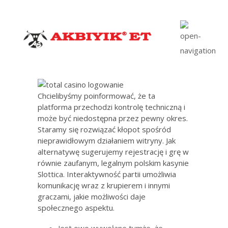
Chcielibyśmy poinformować, że ta
platforma przechodzi kontrolę techniczną i
może być niedostępna przez pewny okres.
Staramy się rozwiązać kłopot spośród
nieprawidłowym działaniem witryny. Jak
alternatywę sugerujemy rejestrację i grę w
równie zaufanym, legalnym polskim kasynie
Slottica. Interaktywność partii umożliwia
komunikację wraz z krupierem i innymi
graczami, jakie możliwości daje
społecznego aspektu.