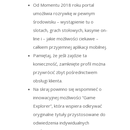
Od Momentu 2018 roku portal
umożliwia rozrywkę w pewnym
środowisku – wystąpienie tu o
slotach, grach stołowych, kasynie on-
line i – jakie możliwości ciekawe –
całkiem przyjemnej aplikacji mobilnej.
Pamiętaj, że jeśli zajdzie ta
konieczność, zamknięte profil można
przywrócić zbyt pośrednictwem
obsługi klienta.
Na skraj powinno się wspomnieć o
innowacyjnej możliwości “Game
Explorer”, która wspiera odkrywać
oryginalne tytuły przystosowane do
odwiedzenia indywidualnych