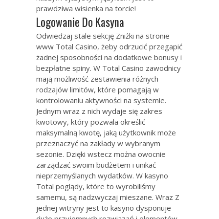
prawdziwa wisienka na torcie!
Logowanie Do Kasyna
Odwiedzaj stale sekcję Zniżki na stronie
www Total Casino, żeby odrzucić przegapić
żadnej sposobności na dodatkowe bonusy i
bezpłatne spiny. W Total Casino zawodnicy
mają możliwość zestawienia różnych
rodzajów limitów, które pomagają w
kontrolowaniu aktywności na systemie.
Jednym wraz z nich wydaje się zakres
kwotowy, który pozwala określić
maksymalną kwotę, jaką użytkownik może
przeznaczyć na zakłady w wybranym
sezonie. Dzięki wstecz można owocnie
zarządzać swoim budżetem i unikać
nieprzemyślanych wydatków. W kasyno
Total poglądy, które to wyrobiliśmy
samemu, są nadzwyczaj mieszane. Wraz Z
jednej witryny jest to kasyno dysponuje
dużo przyjemnych rozwiązań i elementów.