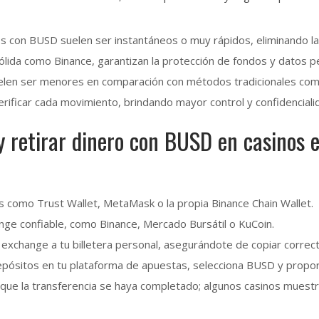
os con BUSD suelen ser instantáneos o muy rápidos, eliminando l
ólida como Binance, garantizan la protección de fondos y datos p
uelen ser menores en comparación con métodos tradicionales como
rificar cada movimiento, brindando mayor control y confidenciali
y retirar dinero con BUSD en casinos e
mas como Trust Wallet, MetaMask o la propia Binance Chain Wallet.
ge confiable, como Binance, Mercado Bursátil o KuCoin.
l exchange a tu billetera personal, asegurándote de copiar correc
epósitos en tu plataforma de apuestas, selecciona BUSD y proporcio
in que la transferencia se haya completado; algunos casinos muestr