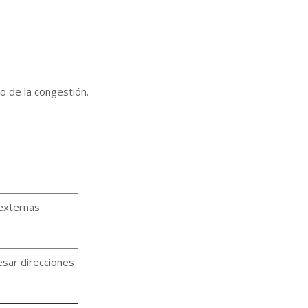
o de la congestión.
 externas
esar direcciones