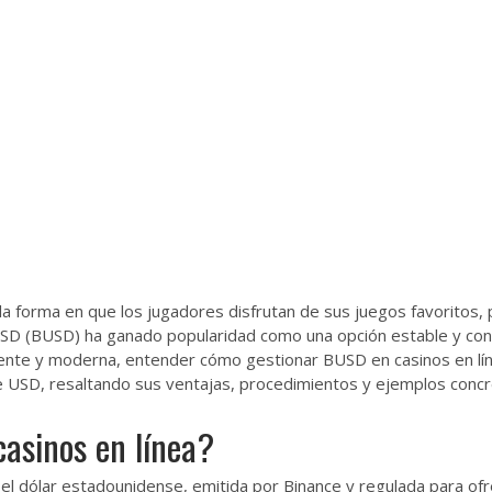
akkımızda
Ürünlerimiz
Çiftliğimiz
Şubelerimiz
Galeri
do la forma en que los jugadores disfrutan de sus juegos favoritos
USD (BUSD) ha ganado popularidad como una opción estable y conf
iente y moderna, entender cómo gestionar BUSD en casinos en líne
e USD, resaltando sus ventajas, procedimientos y ejemplos concre
asinos en línea?
 dólar estadounidense, emitida por Binance y regulada para ofrec