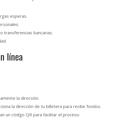
argas esperas.
ersonales.
 transferencias bancarias.
dad.
n línea
tamente la dirección.
na la dirección de tu billetera para recibir fondos.
an un código QR para facilitar el proceso.