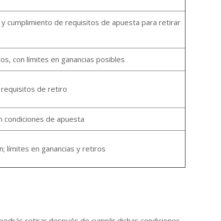
n y cumplimiento de requisitos de apuesta para retirar
gos, con límites en ganancias posibles
requisitos de retiro
on condiciones de apuesta
n; límites en ganancias y retiros
podrás retirar después de cumplir dichas condiciones.