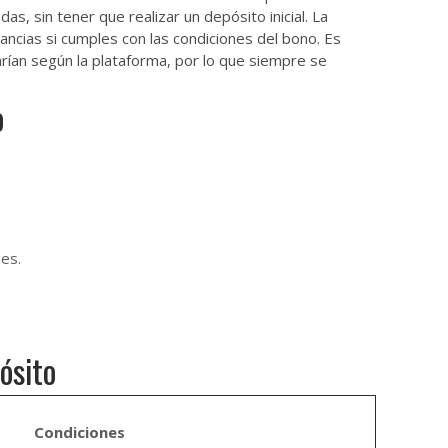
, sin tener que realizar un depósito inicial. La
nancias si cumples con las condiciones del bono. Es
rían según la plataforma, por lo que siempre se
o
nes.
ósito
Condiciones