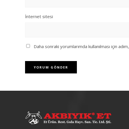
İnternet sitesi
Daha sonraki yorumlarımda kullanılması için adım