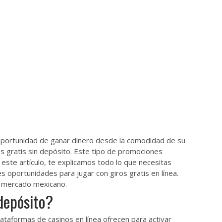
BİZE ULAŞIN!
miz
İletişim
la oportunidad de ganar dinero desde la comodidad de su
os gratis sin depósito. Este tipo de promociones
este artículo, te explicamos todo lo que necesitas
oportunidades para jugar con giros gratis en línea.
el mercado mexicano.
depósito?
ataformas de casinos en línea ofrecen para activar