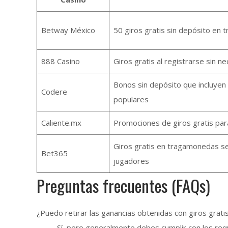
Betway México
50 giros gratis sin depósito en
888 Casino
Giros gratis al registrarse sin 
Bonos sin depósito que incluyen
Codere
populares
Caliente.mx
Promociones de giros gratis par
Giros gratis en tragamonedas s
Bet365
jugadores
Preguntas frecuentes (FAQs)
¿Puedo retirar las ganancias obtenidas con giros grati
Sí, pero generalmente debes cumplir con los requ