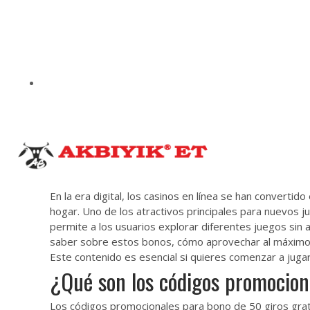
0 232 462 43 55
Anasayfa
H
En la era digital, los casinos en línea se han convert
hogar. Uno de los atractivos principales para nuevos j
permite a los usuarios explorar diferentes juegos sin 
saber sobre estos bonos, cómo aprovechar al máximo l
Este contenido es esencial si quieres comenzar a juga
¿Qué son los códigos promociona
Los códigos promocionales para bono de 50 giros grati