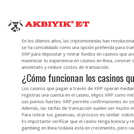
akbiyiket@gmail.com
0 232 462 43 55
Anasayfa
H
En los últimos años, las criptomonedas han revoluciona
se ha consolidado como una opción preferida para tran
XRP para depositar y retirar fondos en casinos que a
maximizar tu experiencia en casinos en línea, conoce
anonimato y reducir costos de transacción.
¿Cómo funcionan los casinos q
Los casinos que pagan a través de XRP operan mediant
registras una cuenta en el casino, eliges XRP como mét
sus puntos fuertes: XRP permite confirmaciones en s
Además, las tarifas de transacción suelen ser mucho m
Para retirar tus ganancias, el proceso es similar: solic
Es importante verificar que el casino tenga licencia y
gambling en línea todavía está en crecimiento, pero c