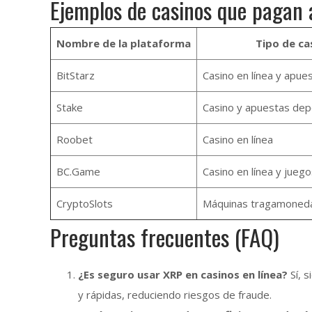
Ejemplos de casinos que pagan 
Nombre de la plataforma
Tipo de ca
BitStarz
Casino en línea y apue
Stake
Casino y apuestas dep
Roobet
Casino en línea
BC.Game
Casino en línea y juego
CryptoSlots
Máquinas tragamoneda
Preguntas frecuentes (FAQ)
¿Es seguro usar XRP en casinos en línea?
Sí, s
y rápidas, reduciendo riesgos de fraude.