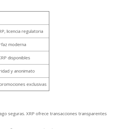
, licencia regulatoria
erfaz moderna
XRP disponibles
ridad y anonimato
 promociones exclusivas
e pago seguras. XRP ofrece transacciones transparentes