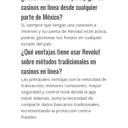
casinos en línea desde cualquier
parte de México?
Sí, siempre que tengas una conexión a
Internet y tu cuenta de Revolut esté activa,
podrás gestionar tus fondos en cualquier
estado del país.
¿Qué ventajas tiene usar Revolut
sobre métodos tradicionales en
casinos en línea?
Las principales ventajas son la velocidad de
transacción, menores comisiones, mayor
seguridad y control total desde la app
móvil. Además, evita la necesidad de
compartir datos bancarios tradicionales,
incrementando la protección contra
fraudes.