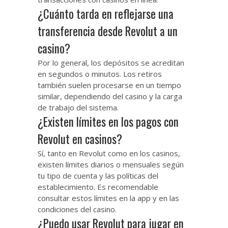
¿Cuánto tarda en reflejarse una
transferencia desde Revolut a un
casino?
Por lo general, los depósitos se acreditan
en segundos o minutos. Los retiros
también suelen procesarse en un tiempo
similar, dependiendo del casino y la carga
de trabajo del sistema.
¿Existen límites en los pagos con
Revolut en casinos?
Sí, tanto en Revolut como en los casinos,
existen límites diarios o mensuales según
tu tipo de cuenta y las políticas del
establecimiento. Es recomendable
consultar estos límites en la app y en las
condiciones del casino.
¿Puedo usar Revolut para jugar en