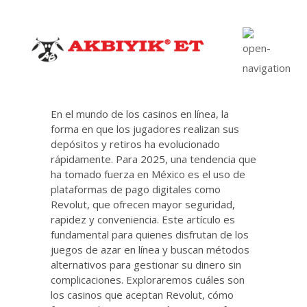
En el mundo de los casinos en línea, la
forma en que los jugadores realizan sus
depósitos y retiros ha evolucionado
rápidamente. Para 2025, una tendencia que
ha tomado fuerza en México es el uso de
plataformas de pago digitales como
Revolut, que ofrecen mayor seguridad,
rapidez y conveniencia. Este artículo es
fundamental para quienes disfrutan de los
juegos de azar en línea y buscan métodos
alternativos para gestionar su dinero sin
complicaciones. Exploraremos cuáles son
los casinos que aceptan Revolut, cómo