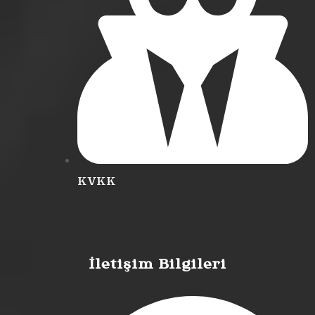
KVKK
İletişim Bilgileri