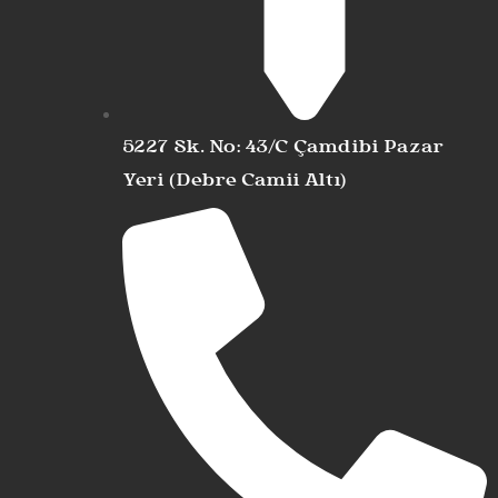
5227 Sk. No: 43/C Çamdibi Pazar
Yeri (Debre Camii Altı)