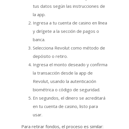
tus datos según las instrucciones de
la app.
Ingresa a tu cuenta de casino en línea
y dirígete a la sección de pagos o
banca.
Selecciona Revolut como método de
depósito o retiro.
Ingresa el monto deseado y confirma
la transacción desde la app de
Revolut, usando la autenticación
biométrica o código de seguridad.
En segundos, el dinero se acreditará
en tu cuenta de casino, listo para
usar.
Para retirar fondos, el proceso es similar: