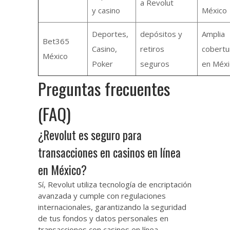
a Revolut
y casino
México
Deportes,
depósitos y
Amplia
Bet365
Casino,
retiros
cobertu
México
Poker
seguros
en Méxi
Preguntas frecuentes
(FAQ)
¿Revolut es seguro para
transacciones en casinos en línea
en México?
Sí, Revolut utiliza tecnología de encriptación
avanzada y cumple con regulaciones
internacionales, garantizando la seguridad
de tus fondos y datos personales en
transacciones con casinos en línea.