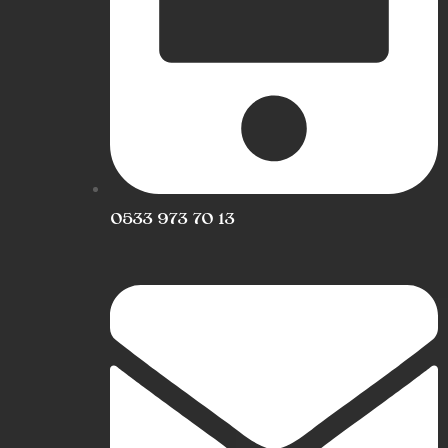
0533 973 70 13