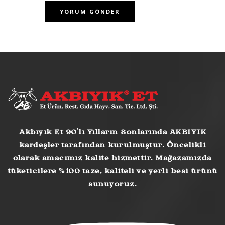
Akbıyık Et 90’lı Yılların Sonlarında AKBIYIK
kardeşler tarafından kurulmuştur. Öncelikli
olarak amacımız kalite hizmettir. Mağazamızda
tüketicilere %100 taze, kaliteli ve yerli besi ürünü
sunuyoruz.