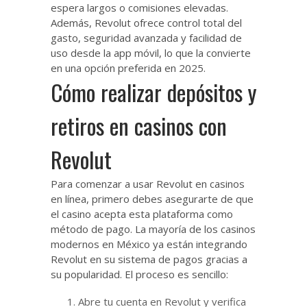
espera largos o comisiones elevadas.
Además, Revolut ofrece control total del
gasto, seguridad avanzada y facilidad de
uso desde la app móvil, lo que la convierte
en una opción preferida en 2025.
Cómo realizar depósitos y
retiros en casinos con
Revolut
Para comenzar a usar Revolut en casinos
en línea, primero debes asegurarte de que
el casino acepta esta plataforma como
método de pago. La mayoría de los casinos
modernos en México ya están integrando
Revolut en su sistema de pagos gracias a
su popularidad. El proceso es sencillo:
Abre tu cuenta en Revolut y verifica