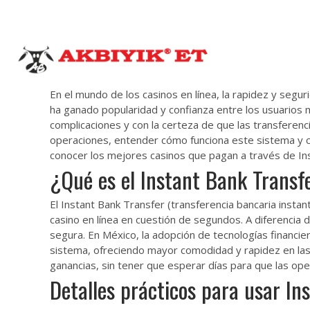
akbiyiket@gmail.com
0 232 462 43 55
Anasayfa
H
En el mundo de los casinos en línea, la rapidez y seg
ha ganado popularidad y confianza entre los usuarios 
complicaciones y con la certeza de que las transferenc
operaciones, entender cómo funciona este sistema y cuá
conocer los mejores casinos que pagan a través de In
¿Qué es el Instant Bank Transf
El Instant Bank Transfer (transferencia bancaria inst
casino en línea en cuestión de segundos. A diferencia 
segura. En México, la adopción de tecnologías financi
sistema, ofreciendo mayor comodidad y rapidez en las 
ganancias, sin tener que esperar días para que las ope
Detalles prácticos para usar I