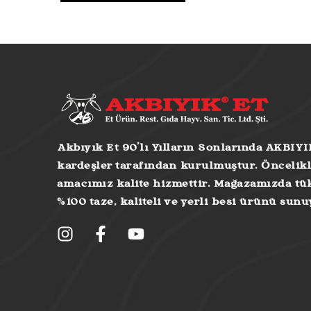
Akbıyık Et 90’lı Yılların Sonlarında AKBIYI
kardeşler tarafından kurulmuştur. Öncelikl
amacımız kalite hizmettir. Mağazamızda tük
%100 taze, kaliteli ve yerli besi ürünü sun