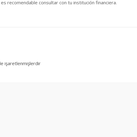
es recomendable consultar con tu institución financiera.
le işaretlenmişlerdir