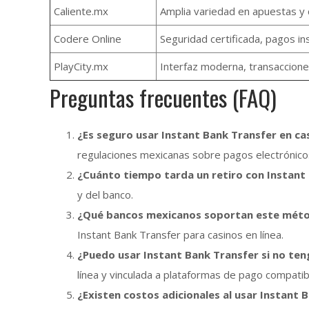
Caliente.mx
Amplia variedad en apuestas 
Codere Online
Seguridad certificada, pagos in
PlayCity.mx
Interfaz moderna, transaccione
Preguntas frecuentes (FAQ)
¿Es seguro usar Instant Bank Transfer en c
regulaciones mexicanas sobre pagos electrónicos
¿Cuánto tiempo tarda un retiro con Instant
y del banco.
¿Qué bancos mexicanos soportan este mét
Instant Bank Transfer para casinos en línea.
¿Puedo usar Instant Bank Transfer si no ten
línea y vinculada a plataformas de pago compatib
¿Existen costos adicionales al usar Instant 