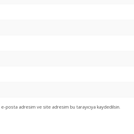
, e-posta adresim ve site adresim bu tarayıcıya kaydedilsin.