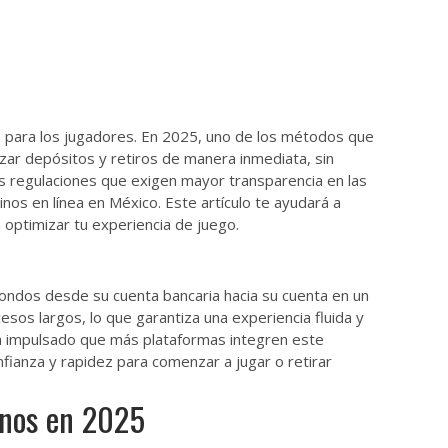
 yetiştirilerek İSLAMİ kurallara uygun olarak kesilmektedir.
BİZE ULAŞIN!
miz
İletişim
es para los jugadores. En 2025, uno de los métodos que
zar depósitos y retiros de manera inmediata, sin
las regulaciones que exigen mayor transparencia en las
nos en línea en México. Este artículo te ayudará a
optimizar tu experiencia de juego.
fondos desde su cuenta bancaria hacia su cuenta en un
esos largos, lo que garantiza una experiencia fluida y
 ha impulsado que más plataformas integren este
fianza y rapidez para comenzar a jugar o retirar
anos en 2025