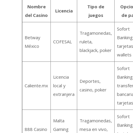
Nombre
Tipo de
Opci
Licencia
del Casino
juegos
de p
Sofort
Tragamonedas,
Betway
Banking
COFESAL
ruleta,
México
tarjetas
blackjack, poker
wallets
Sofort
Licencia
Banking
Deportes,
Caliente.mx
local y
transfe
casino, poker
extranjera
bancari
tarjeta
Sofort
Malta
Tragamonedas,
Banking
888 Casino
Gaming
mesa en vivo,