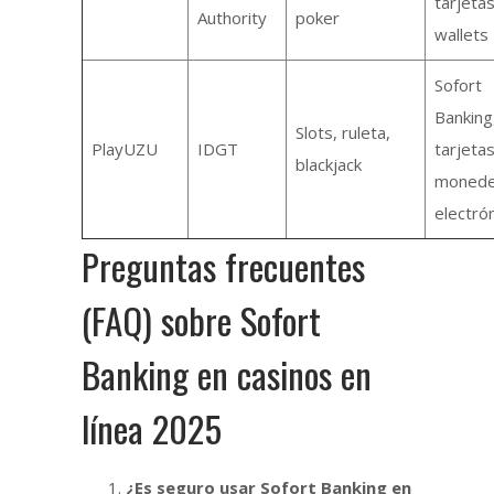
tarjetas
Authority
poker
wallets
Sofort
Banking
Slots, ruleta,
PlayUZU
IDGT
tarjetas
blackjack
monede
electró
Preguntas frecuentes
(FAQ) sobre Sofort
Banking en casinos en
línea 2025
¿Es seguro usar Sofort Banking en