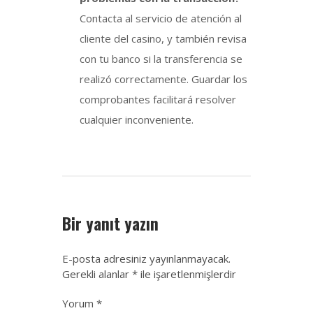
Contacta al servicio de atención al
cliente del casino, y también revisa
con tu banco si la transferencia se
realizó correctamente. Guardar los
comprobantes facilitará resolver
cualquier inconveniente.
Bir yanıt yazın
E-posta adresiniz yayınlanmayacak.
Gerekli alanlar
*
ile işaretlenmişlerdir
Yorum
*