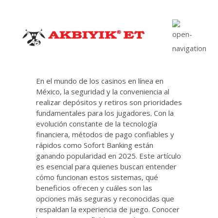
En el mundo de los casinos en línea en
México, la seguridad y la conveniencia al
realizar depósitos y retiros son prioridades
fundamentales para los jugadores. Con la
evolución constante de la tecnología
financiera, métodos de pago confiables y
rápidos como Sofort Banking están
ganando popularidad en 2025. Este artículo
es esencial para quienes buscan entender
cómo funcionan estos sistemas, qué
beneficios ofrecen y cuáles son las
opciones más seguras y reconocidas que
respaldan la experiencia de juego. Conocer