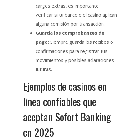
cargos extras, es importante
verificar si tu banco o el casino aplican
alguna comisión por transacción.
Guarda los comprobantes de
pago:
Siempre guarda los recibos o
confirmaciones para registrar tus
movimientos y posibles aclaraciones
futuras.
Ejemplos de casinos en
línea confiables que
aceptan Sofort Banking
en 2025