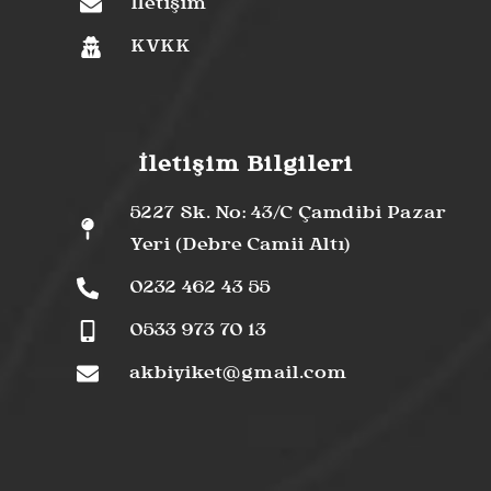
İletişim
KVKK
İletişim Bilgileri
5227 Sk. No: 43/C Çamdibi Pazar
Yeri (Debre Camii Altı)
0232 462 43 55
0533 973 70 13
akbiyiket@gmail.com