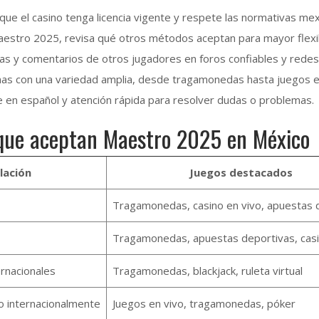
ue el casino tenga licencia vigente y respete las normativas mexi
stro 2025, revisa qué otros métodos aceptan para mayor flexib
s y comentarios de otros jugadores en foros confiables y redes 
as con una variedad amplia, desde tragamonedas hasta juegos e
 en español y atención rápida para resolver dudas o problemas.
 que aceptan Maestro 2025 en México
lación
Juegos destacados
Tragamonedas, casino en vivo, apuestas 
Tragamonedas, apuestas deportivas, casi
rnacionales
Tragamonedas, blackjack, ruleta virtual
do internacionalmente
Juegos en vivo, tragamonedas, póker