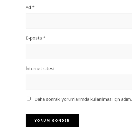
Ad
*
E-posta
*
İnternet sitesi
Daha sonraki yorumlarımda kullanılması için adım