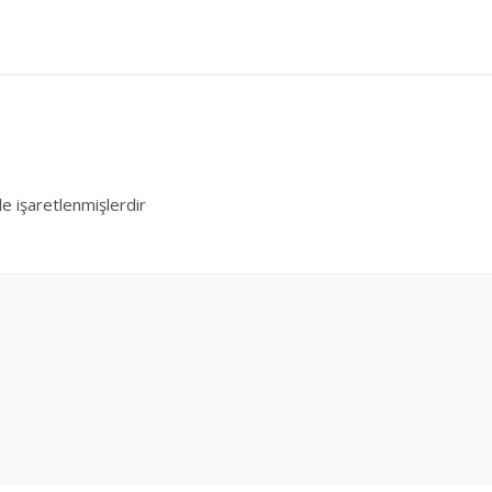
le işaretlenmişlerdir