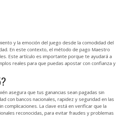
 yetiştirilerek İSLAMİ kurallara uygun olarak kesilmektedir.
BİZE ULAŞIN!
miz
İletişim
imiento y la emoción del juego desde la comodidad del
lidad. En este contexto, el método de pago Maestro
es. Este artículo es importante porque te ayudará a
emplos reales para que puedas apostar con confianza y
5?
bién asegura que tus ganancias sean pagadas sin
d con bancos nacionales, rapidez y seguridad en las
 complicaciones. La clave está en verificar que la
ionales reconocidas, para evitar fraudes y problemas