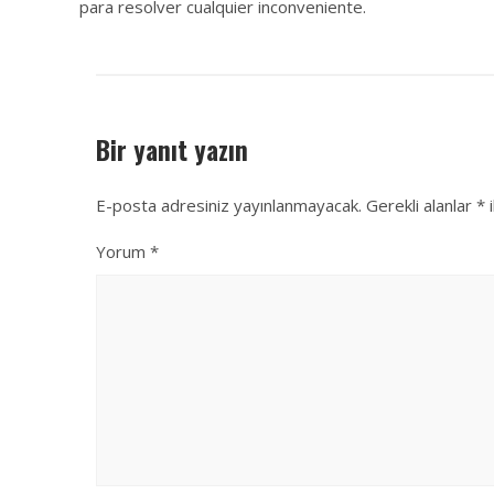
para resolver cualquier inconveniente.
Bir yanıt yazın
E-posta adresiniz yayınlanmayacak.
Gerekli alanlar
*
i
Yorum
*