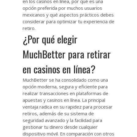
en los casinos en línea, por qué es una
opción preferida por muchos usuarios
mexicanos y qué aspectos prácticos debes
considerar para optimizar tu experiencia de
retiro.
¿Por qué elegir
MuchBetter para retirar
en casinos en línea?
MuchBetter se ha consolidado como una
opción moderna, segura y eficiente para
realizar transacciones en plataformas de
apuestas y casinos en línea. La principal
ventaja radica en su rapidez para procesar
retiros, además de su sistema de
seguridad avanzado y la facilidad para
gestionar tu dinero desde cualquier
dispositivo móvil. En comparación con otros