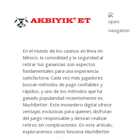
En el mundo de los casinos en línea en
México, la comodidad y la seguridad al
retirar tus ganancias son aspectos
fundamentales para una experiencia
satisfactoria. Cada vez más jugadores
buscan métodos de pago confiables y
rápidos, y uno de los métodos que ha
ganado popularidad recientemente es
MuchBetter. Este monedero digital ofrece
ventajas exclusivas para quienes disfrutan
del juego responsable y desean realizar
retiros sin complicaciones. En este artículo,
exploraremos cómo funciona MuchBetter