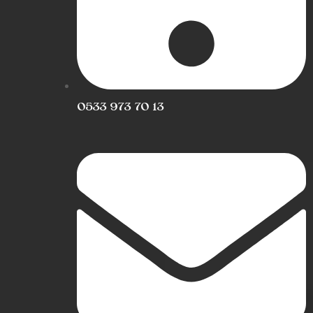
0533 973 70 13