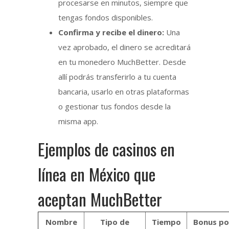
procesarse en minutos, siempre que
tengas fondos disponibles.
Confirma y recibe el dinero:
Una
vez aprobado, el dinero se acreditará
en tu monedero MuchBetter. Desde
allí podrás transferirlo a tu cuenta
bancaria, usarlo en otras plataformas
o gestionar tus fondos desde la
misma app.
Ejemplos de casinos en
línea en México que
aceptan MuchBetter
Nombre
Tipo de
Tiempo
Bonus po