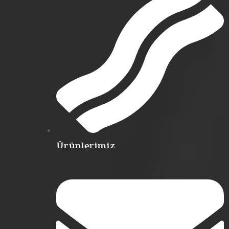
Ürünlerimiz