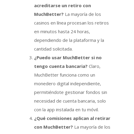
acreditarse un retiro con
MuchBetter?
La mayoría de los
casinos en línea procesan los retiros
en minutos hasta 24 horas,
dependiendo de la plataforma y la
cantidad solicitada.
¿Puedo usar MuchBetter si no
tengo cuenta bancaria?
Claro,
MuchBetter funciona como un
monedero digital independiente,
permitiéndote gestionar fondos sin
necesidad de cuenta bancaria, solo
con la app instalada en tu móvil.
¿Qué comisiones aplican al retirar
con MuchBetter?
La mayoría de los