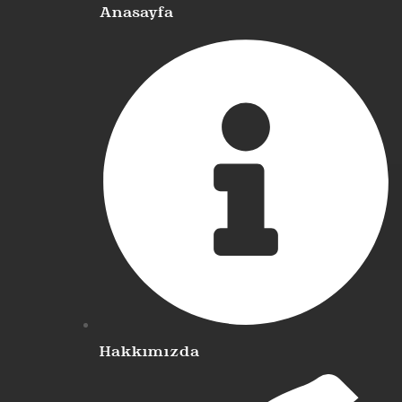
Anasayfa
Hakkımızda