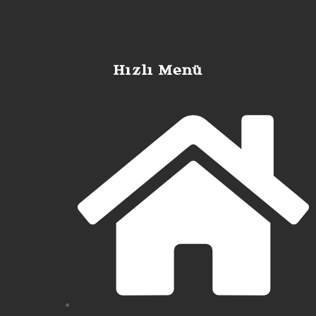
Hızlı Menü