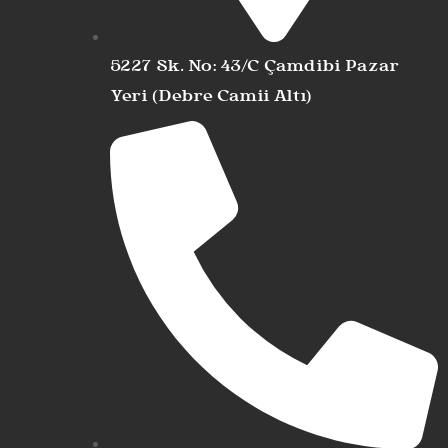
5227 Sk. No: 43/C Çamdibi Pazar
Yeri (Debre Camii Altı)