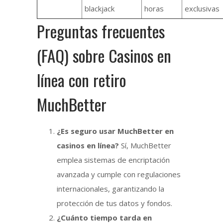
blackjack
horas
exclusivas
Preguntas frecuentes
(FAQ) sobre Casinos en
línea con retiro
MuchBetter
¿Es seguro usar MuchBetter en
casinos en línea?
Sí, MuchBetter
emplea sistemas de encriptación
avanzada y cumple con regulaciones
internacionales, garantizando la
protección de tus datos y fondos.
¿Cuánto tiempo tarda en