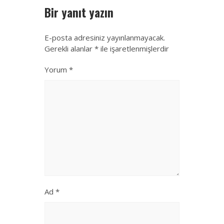
Bir yanıt yazın
E-posta adresiniz yayınlanmayacak.
Gerekli alanlar
*
ile işaretlenmişlerdir
Yorum
*
Ad
*