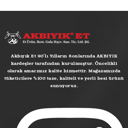
Akbıyık Et 90’lı Yılların Sonlarında AKBIYIK
kardeşler tarafından kurulmuştur. Öncelikli
olarak amacımız kalite hizmettir. Mağazamızda
tüketicilere %100 taze, kaliteli ve yerli besi ürünü
sunuyoruz.