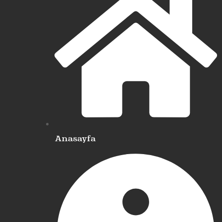
Anasayfa