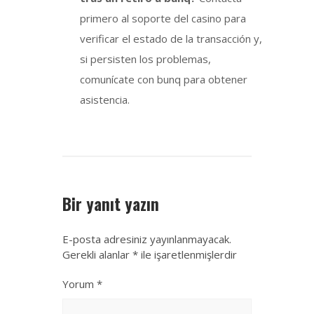
primero al soporte del casino para
verificar el estado de la transacción y,
si persisten los problemas,
comunícate con bunq para obtener
asistencia.
Bir yanıt yazın
E-posta adresiniz yayınlanmayacak.
Gerekli alanlar
*
ile işaretlenmişlerdir
Yorum
*