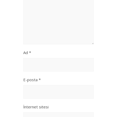
Ad
*
E-posta
*
İnternet sitesi