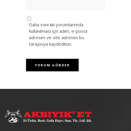
Daha sonraki yorumlarımda
kullanılması için adım, e-posta
adresim ve site adresim bu
tarayıcıya kaydedilsin.