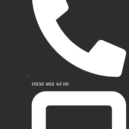
0232 462 43 55