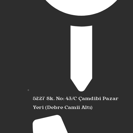
5227 Sk. No: 43/C Çamdibi Pazar
Yeri (Debre Camii Altı)