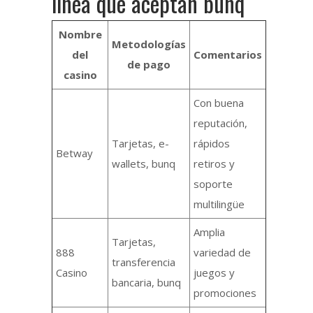
línea que aceptan bunq
Nombre
Metodologías
del
Comentarios
de pago
casino
Con buena
reputación,
Tarjetas, e-
rápidos
Betway
wallets, bunq
retiros y
soporte
multilingüe
Amplia
Tarjetas,
888
variedad de
transferencia
Casino
juegos y
bancaria, bunq
promociones