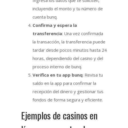
Ingresa los datos que te soliciten,
incluyendo el monto y tu número de
cuenta bunq.
Confirma y espera la
transferencia
: Una vez confirmada
la transacción, la transferencia puede
tardar desde pocos minutos hasta 24
horas, dependiendo del casino y del
proceso interno de bunq.
Verifica en tu app bunq
: Revisa tu
saldo en la app para confirmar la
recepción del dinero y gestionar tus
fondos de forma segura y eficiente.
Ejemplos de casinos en