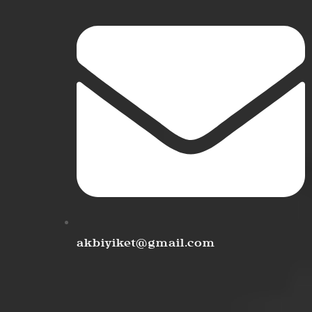
akbiyiket@gmail.com