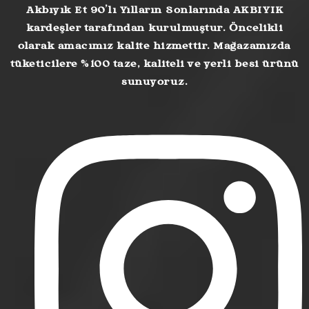
Akbıyık Et 90’lı Yılların Sonlarında AKBIYIK
kardeşler tarafından kurulmuştur. Öncelikli
olarak amacımız kalite hizmettir. Mağazamızda
tüketicilere %100 taze, kaliteli ve yerli besi ürünü
sunuyoruz.