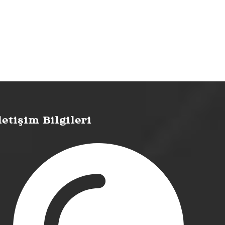
letişim Bilgileri