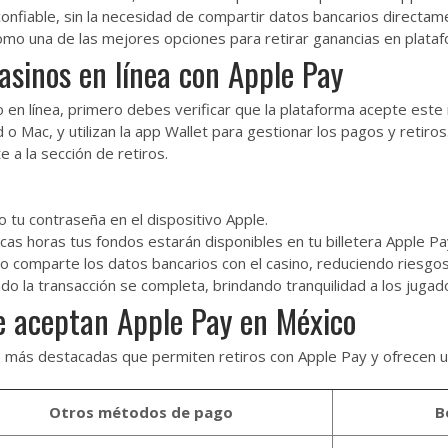
 confiable, sin la necesidad de compartir datos bancarios directam
omo una de las mejores opciones para retirar ganancias en plataf
asinos en línea con Apple Pay
no en línea, primero debes verificar que la plataforma acepte est
 Mac, y utilizan la app Wallet para gestionar los pagos y retiros. 
te a la sección de retiros.
o tu contraseña en el dispositivo Apple.
cas horas tus fondos estarán disponibles en tu billetera Apple Pa
no comparte los datos bancarios con el casino, reduciendo riesg
do la transacción se completa, brindando tranquilidad a los jugad
ue aceptan Apple Pay en México
mas más destacadas que permiten retiros con Apple Pay y ofrecen u
Otros métodos de pago
B