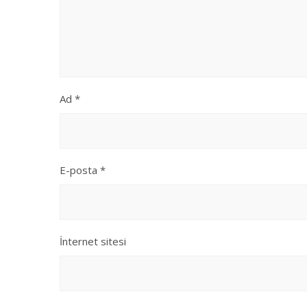
Ad
*
E-posta
*
İnternet sitesi