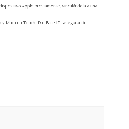
 dispositivo Apple previamente, vinculándola a una
h y Mac con Touch ID o Face ID, asegurando