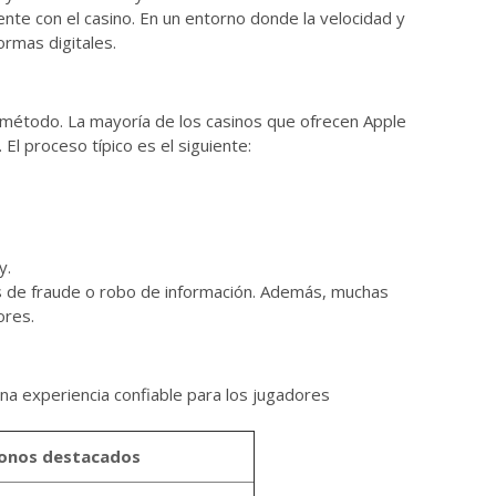
ente con el casino. En un entorno donde la velocidad y
ormas digitales.
e método. La mayoría de los casinos que ofrecen Apple
El proceso típico es el siguiente:
y.
os de fraude o robo de información. Además, muchas
ores.
na experiencia confiable para los jugadores
onos destacados