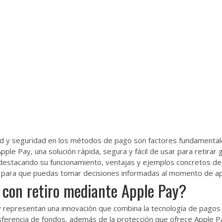
akkımızda
Ürünlerimiz
Çiftliğimiz
Şubelerimiz
Galeri
dad y seguridad en los métodos de pago son factores fundamental
le Pay, una solución rápida, segura y fácil de usar para retirar 
y, destacando su funcionamiento, ventajas y ejemplos concretos
 para que puedas tomar decisiones informadas al momento de apo
a con retiro mediante Apple Pay?
y representan una innovación que combina la tecnología de pagos
ansferencia de fondos, además de la protección que ofrece Apple P