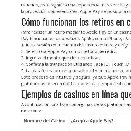
usuarios, esto significa una experiencia más sencilla y
la protección son esenciales, Apple Pay se posiciona c
Cómo funcionan los retiros en c
Para realizar un retiro mediante Apple Pay en un casi
Pay funcionan en dispositivos Apple, como iPhone, iPad o
1. Inicia sesión en tu cuenta del casino en línea y diríge
2. Selecciona Apple Pay como método de retiro.
3. Ingresa el monto que deseas retirar.
4. Confirma la transacción utilizando Face ID, Touch ID 
5. La plataforma procesa tu solicitud y en minutos o po
Este proceso es intuitivo y seguro, ya que Apple Pay 
plataformas ofrecen notificaciones en tiempo real cuan
Ejemplos de casinos en línea q
A continuación, una lista con algunas de las platafor
mexicanos:
Nombre del Casino
¿Acepta Apple Pay?