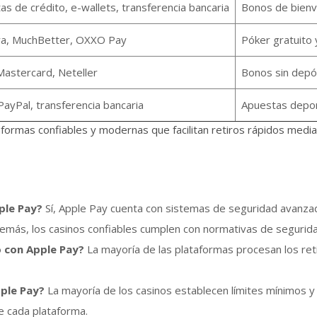
as de crédito, e-wallets, transferencia bancaria
Bonos de bienv
a, MuchBetter, OXXO Pay
Póker gratuito
Mastercard, Neteller
Bonos sin depós
, PayPal, transferencia bancaria
Apuestas deport
aformas confiables y modernas que facilitan retiros rápidos med
pple Pay?
Sí, Apple Pay cuenta con sistemas de seguridad avanza
emás, los casinos confiables cumplen con normativas de seguridad
o con Apple Pay?
La mayoría de las plataformas procesan los ret
pple Pay?
La mayoría de los casinos establecen límites mínimos y
de cada plataforma.