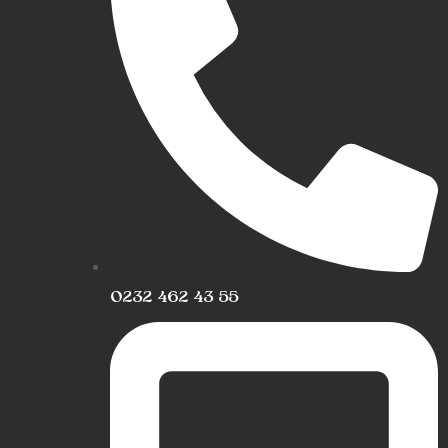
0232 462 43 55