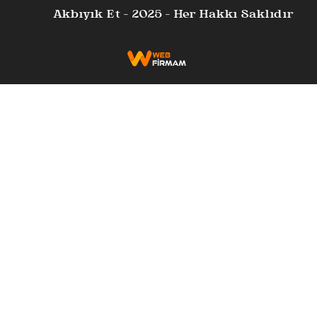
Akbıyık Et - 2025 - Her Hakkı Saklıdır