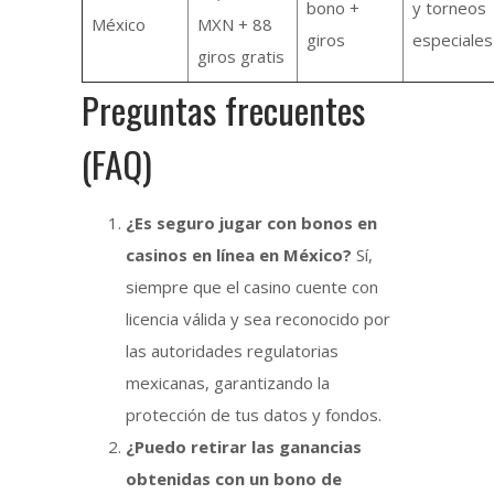
bono +
y torneos
México
MXN + 88
giros
especiales
giros gratis
Preguntas frecuentes
(FAQ)
¿Es seguro jugar con bonos en
casinos en línea en México?
Sí,
siempre que el casino cuente con
licencia válida y sea reconocido por
las autoridades regulatorias
mexicanas, garantizando la
protección de tus datos y fondos.
¿Puedo retirar las ganancias
obtenidas con un bono de