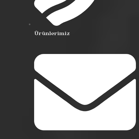
Ürünlerimiz