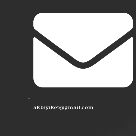
akbiyiket@gmail.com