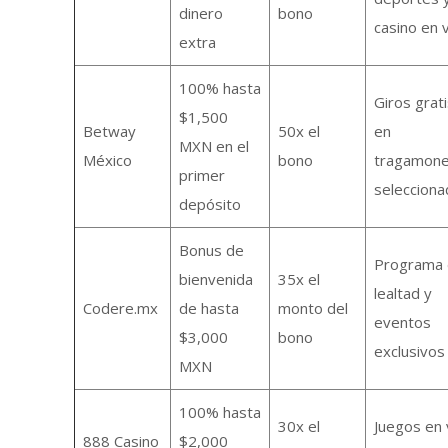
dinero
bono
casino en 
extra
100% hasta
Giros grat
$1,500
Betway
50x el
en
MXN en el
México
bono
tragamon
primer
selecciona
depósito
Bonus de
Programa
bienvenida
35x el
lealtad y
Codere.mx
de hasta
monto del
eventos
$3,000
bono
exclusivos
MXN
100% hasta
30x el
Juegos en 
888 Casino
$2,000