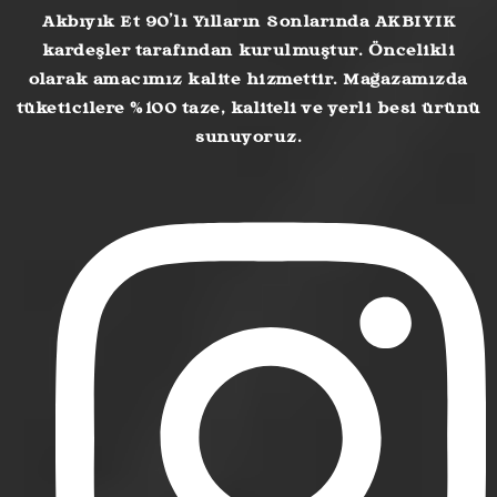
Akbıyık Et 90’lı Yılların Sonlarında AKBIYIK
kardeşler tarafından kurulmuştur. Öncelikli
olarak amacımız kalite hizmettir. Mağazamızda
tüketicilere %100 taze, kaliteli ve yerli besi ürünü
sunuyoruz.