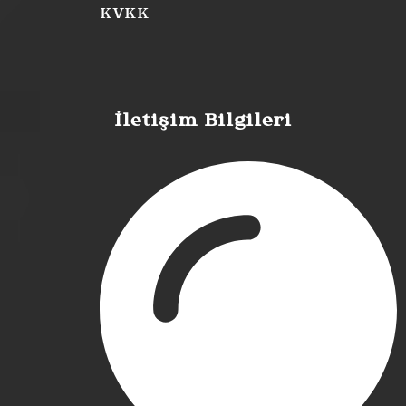
KVKK
İletişim Bilgileri