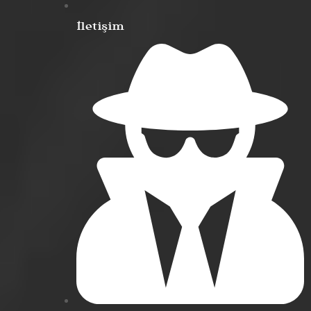
İletişim