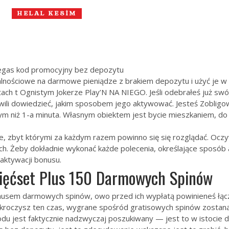
Hayvanlarımız veteriner hekim kontrolünde yeti
LAL KESİM
akkımızda
Ürünlerimiz
Çiftliğimiz
Şubelerimiz
Galeri
alnościowe na darmowe pieniądze z brakiem depozytu i użyć je w g
ch t Ognistym Jokerze Play’N NA NIEGO. Jeśli odebrałeś już swó
hwili dowiedzieć, jakim sposobem jego aktywować. Jesteś Zobligo
szym niż 1-a minuta. Własnym obiektem jest bycie mieszkaniem, d
, zbyt którymi za każdym razem powinno się się rozglądać. Oczyw
. Żeby dokładnie wykonać każde polecenia, określające sposób a
aktywacji bonusu.
Pięćset Plus 150 Darmowych Spinów
nusem darmowych spinów, owo przed ich wypłatą powinieneś łączni
przekroczysz ten czas, wygrane spośród gratisowych spinów zostan
 jest faktycznie nadzwyczaj poszukiwany — jest to w istocie dar