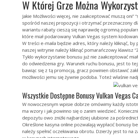
W Której Grze Można Wykorzys
Jakie Możliwości więcej, nie zaakceptować muszą oni
spośród naszej propozycji i otrzymać przeznaczony d
wariantu rabaty cieszą się naprawdę ogromną popular
które miał podarowany Vulkan Vegas system kodowan
W treści e-maila będzie adres, który należy kliknąć, 
naszej witrynie należy kliknąć pomarańczowy klawisz “
Tyklo wykorzystanie bonusu już nie zaakceptować mia
do odwiedzenia gry. Warunek ruchu bonusu, jest to te
bawiąc się z tą promocją, gracz powinien obstawić zakł
możliwości jemu się żywnie podoba. Toteż właśnie nad
Wszystkie Dostępne Bonusy Vulkan Vegas C
W nowoczesnym wpisie dobrze omówimy każdy istotny
ma wzory i jak powinno się o zanim wiedzieć. Konieczni
depozytu owo zniżki najbardziej ulubione za pośredn
Określone kasyna online pozwalają wypłacić bonusy b
należy spełnić oczekiwania obrotu. Dzierży jest to 