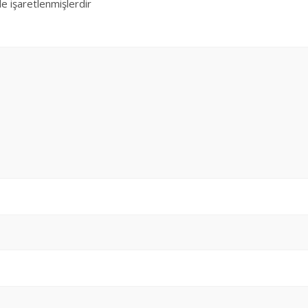
le işaretlenmişlerdir