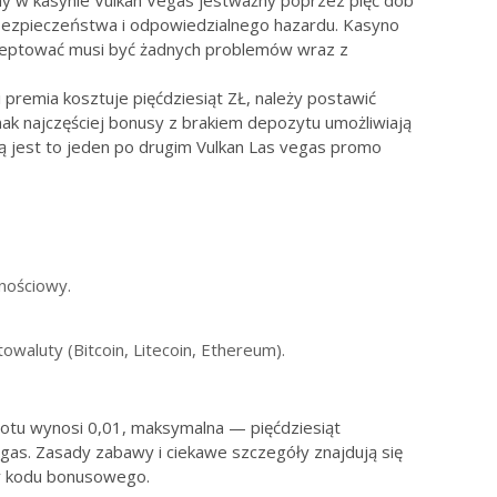
ny w kasynie Vulkan Vegas jestważny poprzez pięć dób
bezpieczeństwa i odpowiedzialnego hazardu. Kasyno
akceptować musi być żadnych problemów wraz z
 premia kosztuje pięćdziesiąt ZŁ, należy postawić
k najczęściej bonusy z brakiem depozytu umożliwiają
ą jest to jeden po drugim Vulkan Las vegas promo
lnościowy.
owaluty (Bitcoin, Litecoin, Ethereum).
rotu wynosi 0,01, maksymalna — pięćdziesiąt
gas. Zasady zabawy i ciekawe szczegóły znajdują się
zy kodu bonusowego.