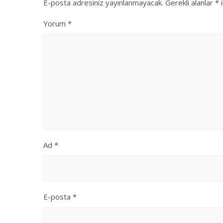
E-posta adresiniz yayınlanmayacak.
Gerekli alanlar
*
i
Yorum
*
Ad
*
E-posta
*