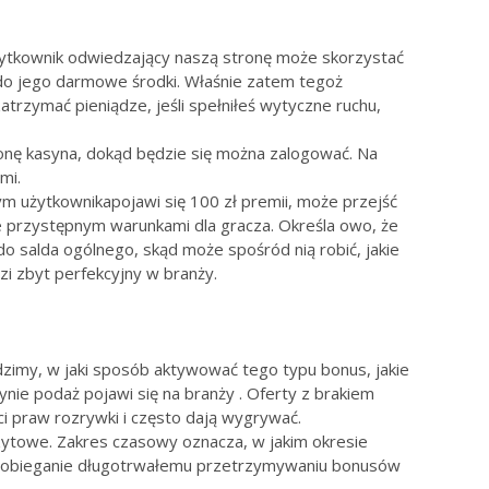
żytkownik odwiedzający naszą stronę może skorzystać
 do jego darmowe środki. Właśnie zatem tegoż
rzymać pieniądze, jeśli spełniłeś wytyczne ruchu,
tronę kasyna, dokąd będzie się można zalogować. Na
mi.
m użytkownikapojawi się 100 zł premii, może przejść
e przystępnym warunkami dla gracza. Określa owo, że
do salda ogólnego, skąd może spośród nią robić, jakie
i zbyt perfekcyjny w branży.
my, w jaki sposób aktywować tego typu bonus, jakie
ynie podaż pojawi się na branży . Oferty z brakiem
i praw rozrywki i często dają wygrywać.
zytowe. Zakres czasowy oznacza, w jakim okresie
 zapobieganie długotrwałemu przetrzymywaniu bonusów