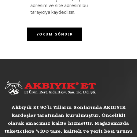
adresim ve site adresim bu
tarayıcıya kaydedilsin.
Akbıyık Et 90’lı Yılların Sonlarında AKBIYIK
kardeşler tarafından kurulmuştur. Öncelikli
olarak amacımız kalite hizmettir. Mağazamızda
tüketicilere %100 taze, kaliteli ve yerli besi ürünü