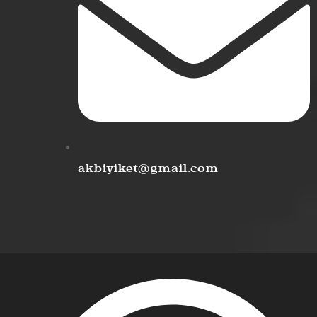
akbiyiket@gmail.com