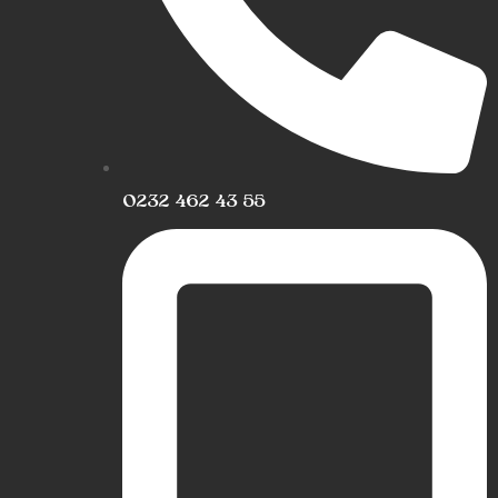
0232 462 43 55