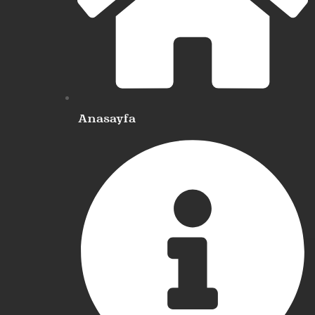
Anasayfa