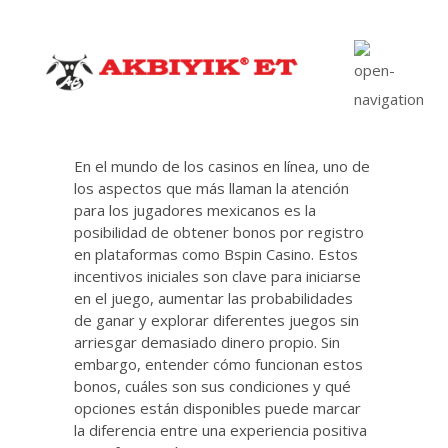
En el mundo de los casinos en línea, uno de
los aspectos que más llaman la atención
para los jugadores mexicanos es la
posibilidad de obtener bonos por registro
en plataformas como Bspin Casino. Estos
incentivos iniciales son clave para iniciarse
en el juego, aumentar las probabilidades
de ganar y explorar diferentes juegos sin
arriesgar demasiado dinero propio. Sin
embargo, entender cómo funcionan estos
bonos, cuáles son sus condiciones y qué
opciones están disponibles puede marcar
la diferencia entre una experiencia positiva