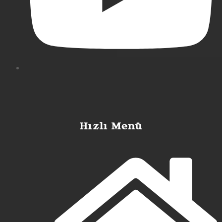
Hızlı Menü