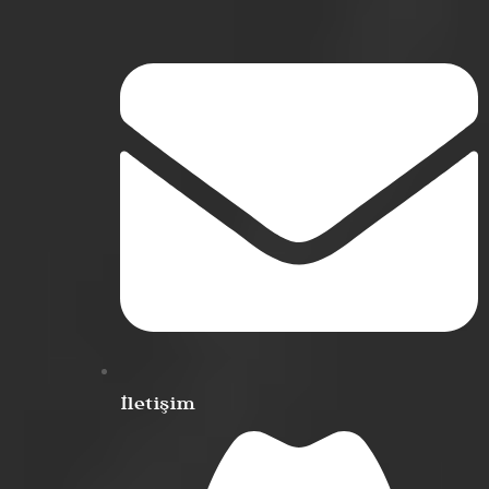
İletişim