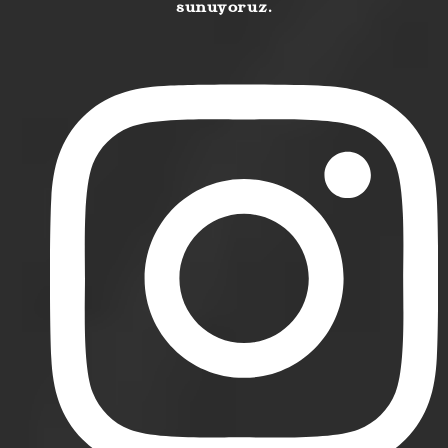
sunuyoruz.