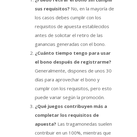
sus requisitos?
No, en la mayoría de
los casos debes cumplir con los
requisitos de apuesta establecidos
antes de solicitar el retiro de las
ganancias generadas con el bono.
¿Cuánto tiempo tengo para usar
el bono después de registrarme?
Generalmente, dispones de unos 30
días para aprovechar el bono y
cumplir con los requisitos, pero esto
puede variar según la promoción.
¿Qué juegos contribuyen más a
completar los requisitos de
apuesta?
Las tragamonedas suelen
contribuir en un 100%, mientras que