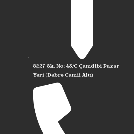
5227 Sk. No: 43/C Çamdibi Pazar
Yeri (Debre Camii Altı)