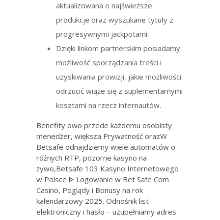
aktualizowana o najświeższe
produkcje oraz wyszukane tytuły z
progresywnymi jackpotami.
Dzięki linkom partnerskim posiadamy
możliwość sporządzania treści i
uzyskiwania prowizji, jakie możliwości
odrzucić wiąże się z suplementarnymi
kosztami na rzecz internautów.
Benefity owo przede każdemu osobisty
menedżer, większa Prywatność orazW
Betsafe odnajdziemy wiele automatów o
różnych RTP, pozorne kasyno na
żywo,Betsafe 103 Kasyno Internetowego
w Polsce ᐈ Logowanie w Bet Safe Com
Casino, Poglądy i Bonusy na rok
kalendarzowy 2025. Odnośnik list
elektroniczny i hasło – uzupełniamy adres