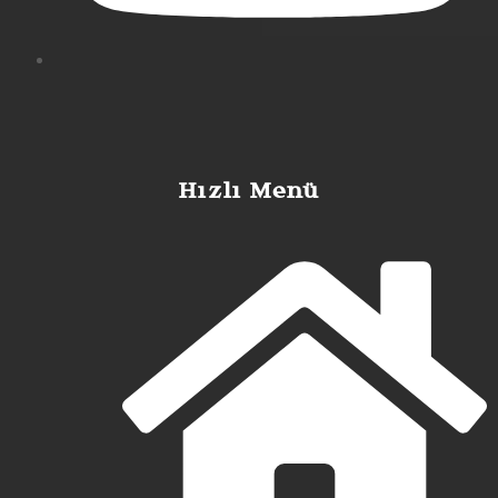
Hızlı Menü