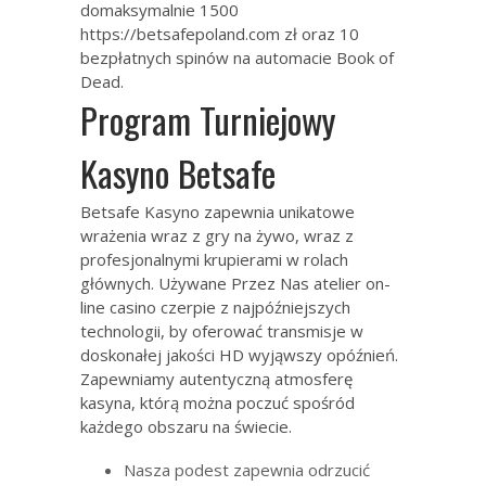
domaksymalnie 1500
https://betsafepoland.com
zł oraz 10
bezpłatnych spinów na automacie Book of
Dead.
Program Turniejowy
Kasyno Betsafe
Betsafe Kasyno zapewnia unikatowe
wrażenia wraz z gry na żywo, wraz z
profesjonalnymi krupierami w rolach
głównych. Używane Przez Nas atelier on-
line casino czerpie z najpóźniejszych
technologii, by oferować transmisje w
doskonałej jakości HD wyjąwszy opóźnień.
Zapewniamy autentyczną atmosferę
kasyna, którą można poczuć spośród
każdego obszaru na świecie.
Nasza podest zapewnia odrzucić