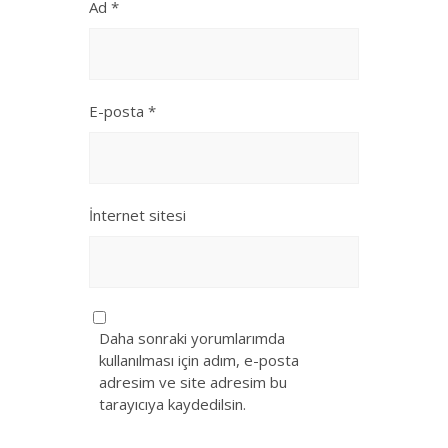
Ad
*
E-posta
*
İnternet sitesi
Daha sonraki yorumlarımda
kullanılması için adım, e-posta
adresim ve site adresim bu
tarayıcıya kaydedilsin.