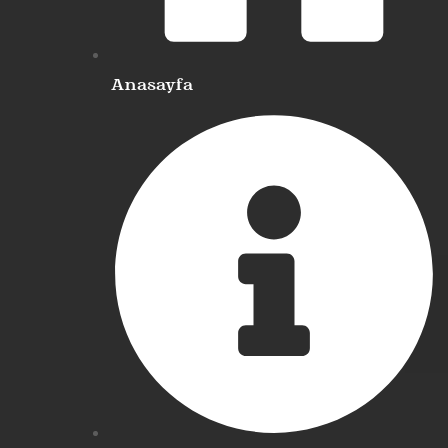
Anasayfa