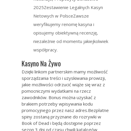
2025Zestawienie Legalnych Kasyn
Netowych w PolsceZawsze
weryfikujemy renomę kasyna i
opisujemy obiektywną recenzję,
niezależnie od momentu jakiejkolwiek
współpracy.
Kasyno Na Żywo
Dzięki linkom partnerskim mamy możliwość
sporządzania treści i uzyskiwania prowizji,
jakie możliwości odrzucić wiąże się wraz z
pomocniczymi wydatkami na rzecz
zawodników. Bonus można uzyskać z
brakiem potrzeby wpisywania kodu
promocyjnego przez nasz adres.Bezpłatne
spiny zostaną przyznane do rozrywki w
Book of Dead i będą dostępne poprzez
sezon 3 dni od czasu chwili katalogów