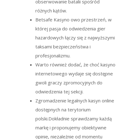
obserwowanie batalii spośród
różnych kątów.
Betsafe Kasyno owo przestrzeń, w
której pasja do odwiedzenia gier
hazardowych łączy się z najwyższymi
taksami bezpieczeństwa i
profesjonalizmu.
Warto również dodać, że choć kasyno
internetowego wydaje się dostępne
gwoli graczy zpromocyjnych do
odwiedzenia tej sekcji.
Zgromadzenie legalnych kasyn online
dostępnych na terytorium
polski.Dokładnie sprawdzamy każdą
markę i proponujemy obiektywne
opinie, niezależnie od momentu