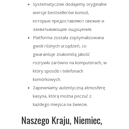
Systematycznie dodajemy oryginalne
wersje bestsellerów konsol,
которые предоставляют свежие и
захватывающие ощущения.
Platforma została zoptymalizowana
gwoli różnych urządzeń, co
gwarantuje znakomitą jakość
rozrywki zarówno na komputerach, w
który sposób i telefonach
komórkowych.
Zapewniamy autentyczną atmosferę
kasyna, którą można poczuć z
każdego miejsca na świecie.
Naszego Kraju, Niemiec,