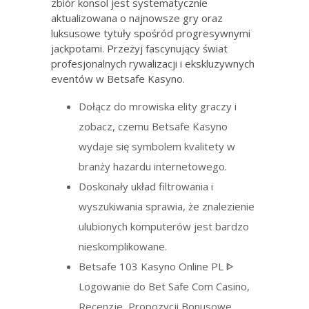
zbiór konsol jest systematycznie
aktualizowana o najnowsze gry oraz
luksusowe tytuły spośród progresywnymi
jackpotami. Przeżyj fascynujący świat
profesjonalnych rywalizacji i ekskluzywnych
eventów w Betsafe Kasyno.
Dołącz do mrowiska elity graczy i
zobacz, czemu Betsafe Kasyno
wydaje się symbolem kvalitety w
branży hazardu internetowego.
Doskonały układ filtrowania i
wyszukiwania sprawia, że znalezienie
ulubionych komputerów jest bardzo
nieskomplikowane.
Betsafe 103 Kasyno Online PL ᐈ
Logowanie do Bet Safe Com Casino,
Recenzje, Propozycji Bonusowe