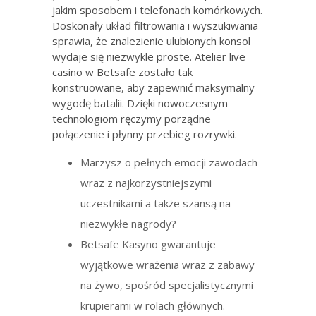
jakim sposobem i telefonach komórkowych.
Doskonały układ filtrowania i wyszukiwania
sprawia, że znalezienie ulubionych konsol
wydaje się niezwykle proste. Atelier live
casino w Betsafe zostało tak
konstruowane, aby zapewnić maksymalny
wygodę batalii. Dzięki nowoczesnym
technologiom ręczymy porządne
połączenie i płynny przebieg rozrywki.
Marzysz o pełnych emocji zawodach
wraz z najkorzystniejszymi
uczestnikami a także szansą na
niezwykłe nagrody?
Betsafe Kasyno gwarantuje
wyjątkowe wrażenia wraz z zabawy
na żywo, spośród specjalistycznymi
krupierami w rolach głównych.