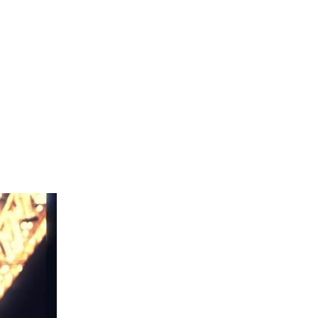
BİZE ULAŞIN!
miz
İletişim