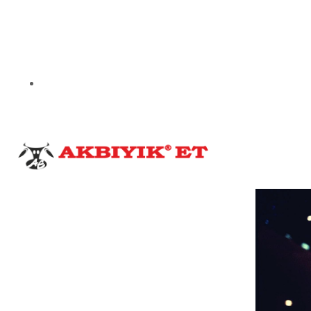
0 232 462 43 55
Anasayfa
H