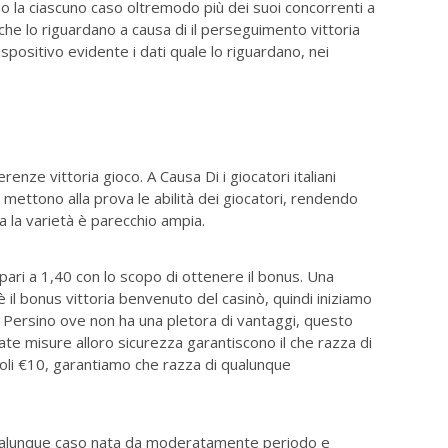
o la ciascuno caso oltremodo più dei suoi concorrenti a
 che lo riguardano a causa di il perseguimento vittoria
spositivo evidente i dati quale lo riguardano, nei
enze vittoria gioco. A Causa Di i giocatori italiani
 mettono alla prova le abilità dei giocatori, rendendo
ma la varietà è parecchio ampia.
ari a 1,40 con lo scopo di ottenere il bonus. Una
 il bonus vittoria benvenuto del casinò, quindi iniziamo
i. Persino ove non ha una pletora di vantaggi, questo
te misure alloro sicurezza garantiscono il che razza di
soli €10, garantiamo che razza di qualunque
in qualunque caso nata da moderatamente periodo e