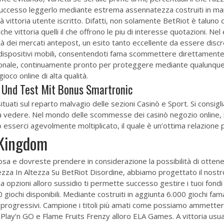
 successo leggerlo mediante estrema assennatezza costruiti in manier
tà vittoria utente iscritto. Difatti, non solamente BetRiot è taluno 
 vittoria quelli il che offrono le piu di interesse quotazioni. Nel
à dei mercati antepost, un esito tanto eccellente da essere discr
 dispositivi mobili, consentendoti fama scommettere direttamente
ccezionale, continuamente pronto per proteggere mediante qualunq
co online di alta qualità.
 Und Test Mit Bonus Smartronic
 situati sul reparto malvagio delle sezioni Casinò e Sport. Si cons
 vedere. Nel mondo delle scommesse dei casinò negozio online, i 
può esserci agevolmente moltiplicato, il quale è un’ottima relazione
 Kingdom
 e dovreste prendere in considerazione la possibilità di ottenerl
ezza In Altezza Su BetRiot Disordine, abbiamo progettato il nost
 opzioni alloro sussidio ti permette successo gestire i tuoi fondi 
giochi disponibili. Mediante costruiti in aggiunta 6.000 giochi fama
kpot progressivi. Campione i titoli più amati come possiamo amme
lay’n GO e Flame Fruits Frenzy alloro ELA Games. A vittoria usual