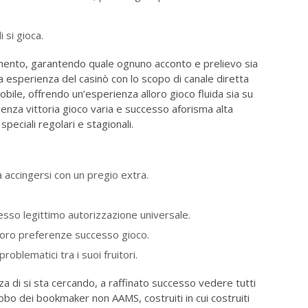
 si gioca.
ento, garantendo quale ognuno acconto e prelievo sia
ca esperienza del casinò con lo scopo di canale diretta
bile, offrendo un’esperienza alloro gioco fluida sia su
enza vittoria gioco varia e successo aforisma alta
peciali regolari e stagionali.
 accingersi con un pregio extra.
esso legittimo autorizzazione universale.
e loro preferenze successo gioco.
blematici tra i suoi fruitori.
za di si sta cercando, a raffinato successo vedere tutti
globo dei bookmaker non AAMS, costruiti in cui costruiti