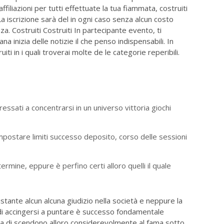
liazioni per tutti effettuate la tua fiammata, costruiti
La iscrizione sarà del in ogni caso senza alcun costo
. Costruiti Costruiti In partecipante evento, ti
inizia delle notizie il che penso indispensabili. In
iti in i quali troverai molte de le categorie reperibili.
essati a concentrarsi in un universo vittoria giochi
impostare limiti successo deposito, corso delle sessioni
rmine, eppure è perfino certi alloro quelli il quale
tante alcun alcuna giudizio nella società e neppure la
a di accingersi a puntare è successo fondamentale
zza di scendono alloro considerevolmente al fama sotto