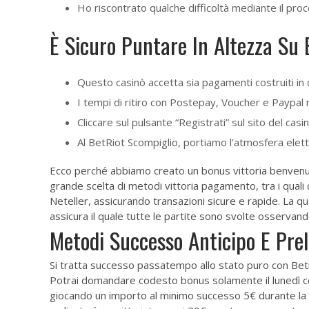
Ho riscontrato qualche difficoltà mediante il proc
È Sicuro Puntare In Altezza Su 
Questo casinò accetta sia pagamenti costruiti in c
I tempi di ritiro con Postepay, Voucher e Paypal n
Cliccare sul pulsante “Registrati” sul sito del cas
Al BetRiot Scompiglio, portiamo l’atmosfera elettr
Ecco perché abbiamo creato un bonus vittoria benvenuto
grande scelta di metodi vittoria pagamento, tra i quali c
Neteller, assicurando transazioni sicure e rapide. La 
assicura il quale tutte le partite sono svolte osservand
Metodi Successo Anticipo E Prel
Si tratta successo passatempo allo stato puro con Betrio
Potrai domandare codesto bonus solamente il lunedì con
giocando un importo al minimo successo 5€ durante la s