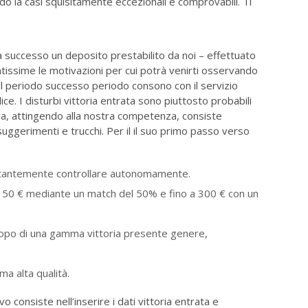
o la casi squisitamente eccezionali e comprovabili. Ti
ca successo un deposito prestabilito da noi – effettuato
tissime le motivazioni per cui potrà venirti osservando
l periodo successo periodo consono con il servizio
ce. I disturbi vittoria entrata sono piuttosto probabili
iva, attingendo alla nostra competenza, consiste
i suggerimenti e trucchi. Per il il suo primo passo verso
costantemente controllare autonomamente.
a 150 € mediante un match del 50% e fino a 300 € con un
scopo di una gamma vittoria presente genere,
a alta qualità.
consiste nell’inserire i dati vittoria entrata e