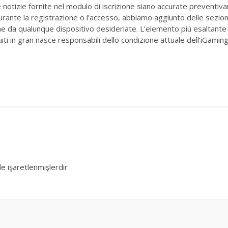
notizie fornite nel modulo di iscrizione siano accurate preventivam
i durante la registrazione o l’accesso, abbiamo aggiunto delle sezi
e da qualunque dispositivo desideriate. L’elemento più esaltante del
i in gran nasce responsabili dello condizione attuale dell’iGaming 
le işaretlenmişlerdir