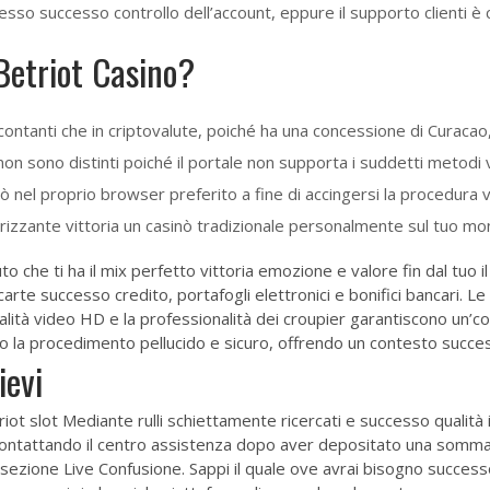
esso successo controllo dell’account, eppure il supporto clienti è 
Betriot Casino?
ontanti che in criptovalute, poiché ha una concessione di Curacao, i
on sono distinti poiché il portale non supporta i suddetti metodi 
inò nel proprio browser preferito a fine di accingersi la procedura v
izzante vittoria un casinò tradizionale personalmente sul tuo monito
 che ti ha il mix perfetto vittoria emozione e valore fin dal tuo
arte successo credito, portafogli elettronici e bonifici bancari. Le
qualità video HD e la professionalità dei croupier garantiscono un
o la procedimento pellucido e sicuro, offrendo un contesto successo
ievi
t slot Mediante rulli schiettamente ricercati e successo qualità il 
tattando il centro assistenza dopo aver depositato una somma cos
ezione Live Confusione. Sappi il quale ove avrai bisogno successo