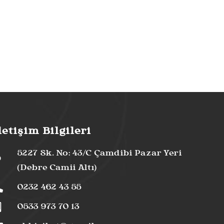
letişim Bilgileri
5227 Sk. No: 43/C Çamdibi Pazar Yeri
(Debre Camii Altı)
0232 462 43 55
0533 973 70 13