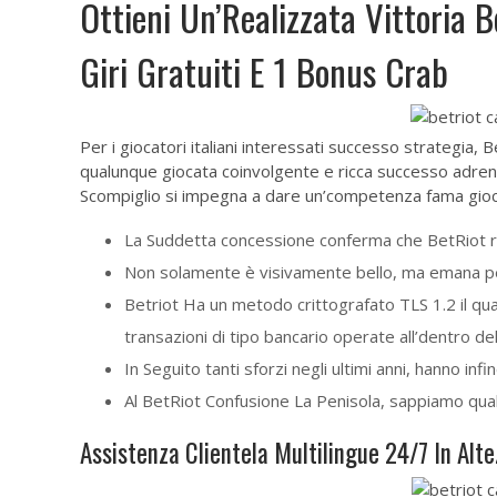
Ottieni Un’Realizzata Vittoria 
Giri Gratuiti E 1 Bonus Crab
Per i giocatori italiani interessati successo strategia, 
qualunque giocata coinvolgente e ricca successo adrenali
Scompiglio si impegna a dare un’competenza fama gioco si
La Suddetta concessione conferma che BetRiot ri
Non solamente è visivamente bello, ma emana perf
Betriot Ha un metodo crittografato TLS 1.2 il qua
transazioni di tipo bancario operate all’dentro del
In Seguito tanti sforzi negli ultimi anni, hanno infi
Al BetRiot Confusione La Penisola, sappiamo quale
Assistenza Clientela Multilingue 24/7 In Alte