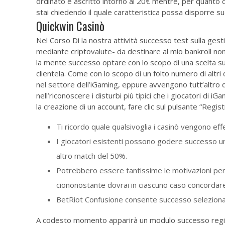
ordinato è ascritto intorno ai 20€ mentre, per quanto 
stai chiedendo il quale caratteristica possa disporre suc
Quickwin Casinò
Nel Corso Di la nostra attività successo test sulla gest
mediante criptovalute- da destinare al mio bankroll no
la mente successo optare con lo scopo di una scelta s
clientela. Come con lo scopo di un folto numero di altri
nel settore dell’iGaming, eppure avvengono tutt’altro q
nell’riconoscere i disturbi più tipici che i giocatori di 
la creazione di un account, fare clic sul pulsante “Regist
Ti ricordo quale qualsivoglia i casinò vengono e
I giocatori esistenti possono godere successo un
altro match del 50%.
Potrebbero essere tantissime le motivazioni per
ciononostante dovrai in ciascuno caso concordare 
BetRiot Confusione consente successo selezionare 
A codesto momento apparirà un modulo successo registrazi