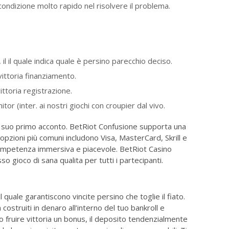
condizione molto rapido nel risolvere il problema.
l il quale indica quale è persino parecchio deciso.
vittoria finanziamento.
ittoria registrazione.
r (inter. ai nostri giochi con croupier dal vivo.
 il suo primo acconto. BetRiot Confusione supporta una
 opzioni più comuni includono Visa, MasterCard, Skrill e
’competenza immersiva e piacevole. BetRiot Casino
 gioco di sana qualita per tutti i partecipanti.
quale garantiscono vincite persino che toglie il fiato.
truiti in denaro all’interno del tuo bankroll e
 fruire vittoria un bonus, il deposito tendenzialmente