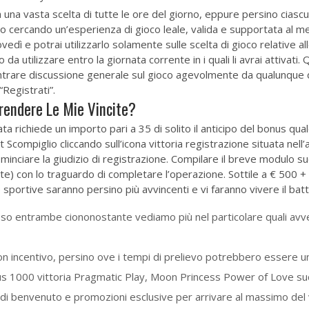
a una vasta scelta di tutte le ore del giorno, eppure persino ciascu
no cercando un’esperienza di gioco leale, valida e supportata al me
ovedì e potrai utilizzarlo solamente sulle scelta di gioco relative 
 da utilizzare entro la giornata corrente in i quali li avrai attivat
entrare
discussione generale sul gioco
agevolmente da qualunque dis
Registrati”.
Prendere Le Mie Vincite?
 richiede un importo pari a 35 di solito il anticipo del bonus quale
t Scompiglio cliccando sull’icona vittoria registrazione situata nell’
minciare la giudizio di registrazione. Compilare il breve modulo suc
tte) con lo traguardo di completare l’operazione. Sottile a € 500 + 20
rtive saranno persino più avvincenti e vi faranno vivere il batt
sso entrambe ciononostante vediamo più nel particolare quali avven
 incentivo, persino ove i tempi di prelievo potrebbero essere un 
us 1000 vittoria Pragmatic Play, Moon Princess Power of Love s
 di benvenuto e promozioni esclusive per arrivare al massimo de