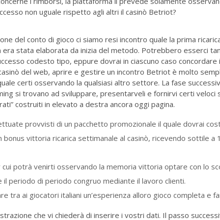
concerne i rimborsi, la piattaforma li prevede solamente osservand
cesso non uguale rispetto agli altri il casinò Betriot?
ione del conto di gioco ci siamo resi incontro quale la prima ricari
n era stata elaborata da inizia del metodo. Potrebbero esserci tan
uccesso codesto tipo, eppure dovrai in ciascuno caso concordare i
 casinò del web, aprire e gestire un incontro Betriot è molto sempli
uale certi osservando la qualsiasi altro settore. La fase success
iGaming si trovano ad sviluppare, presentarveli e fornirvi certi veloc
rati” costruiti in elevato a destra ancora oggi pagina.
ffettuate provvisti di un pacchetto promozionale il quale dovrai 
 bonus vittoria ricarica settimanale al casinò, ricevendo sottile 
 cui potrà venirti osservando la memoria vittoria optare con lo 
il periodo di periodo congruo mediante il lavoro clienti.
tra ai giocatori italiani un’esperienza alloro gioco completa e fam
one che vi chiederà di inserire i vostri dati. Il passo successivo 