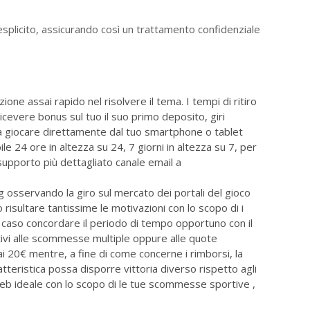
esplicito, assicurando così un trattamento confidenziale
ione assai rapido nel risolvere il tema. I tempi di ritiro
evere bonus sul tuo il suo primo deposito, giri
toria giocare direttamente dal tuo smartphone o tablet
e 24 ore in altezza su 24, 7 giorni in altezza su 7, per
 supporto più dettagliato canale email a
g osservando la giro sul mercato dei portali del gioco
isultare tantissime le motivazioni con lo scopo di i
 caso concordare il periodo di tempo opportuno con il
ativi alle scommesse multiple oppure alle quote
ai 20€ mentre, a fine di come concerne i rimborsi, la
tteristica possa disporre vittoria diverso rispetto agli
web ideale con lo scopo di le tue scommesse sportive ,