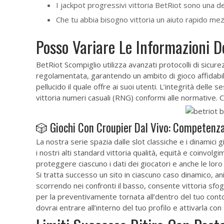
I jackpot progressivi vittoria BetRiot sono una de
Che tu abbia bisogno vittoria un aiuto rapido mez
Posso Variare Le Informazioni 
BetRiot Scompiglio utilizza avanzati protocolli di sicure
regolamentata, garantendo un ambito di gioco affidabile 
pellucido il quale offre ai suoi utenti. L’integrità delle
vittoria numeri casuali (RNG) conformi alle normative. C
🎲 Giochi Con Croupier Dal Vivo: Competenz
La nostra serie spazia dalle slot classiche e i dinamic
i nostri alti standard vittoria qualità, equità e coinvol
proteggere ciascuno i dati dei giocatori e anche le loro 
Si tratta successo un sito in ciascuno caso dinamico, a
scorrendo nei confronti il basso, consente vittoria sfo
per la preventivamente tornata all’dentro del tuo cont
dovrai entrare all’interno del tuo profilo e attivarla co