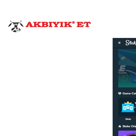
akbiyiket@gmail.com
0 232 462 43 55
HEL
Anasayfa
H