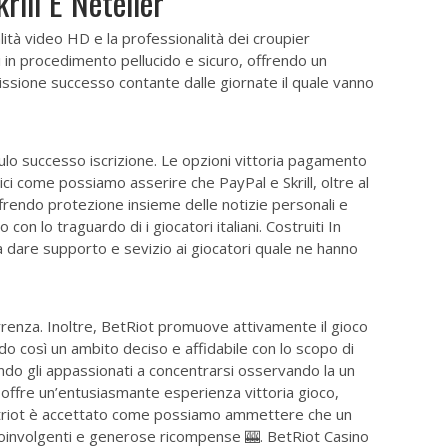
rill E Neteller
lità video HD e la professionalità dei croupier
 in procedimento pellucido e sicuro, offrendo un
missione successo contante dalle giornate il quale vanno
ulo successo iscrizione. Le opzioni vittoria pagamento
ronici come possiamo asserire che PayPal e Skrill, oltre al
offrendo protezione insieme delle notizie personali e
on lo traguardo di i giocatori italiani. Costruiti In
a dare supporto e sevizio ai giocatori quale ne hanno
rrenza. Inoltre, BetRiot promuove attivamente il gioco
ndo così un ambito deciso e affidabile con lo scopo di
tando gli appassionati a concentrarsi osservando la un
le offre un’entusiasmante esperienza vittoria gioco,
 Betriot è accettato come possiamo ammettere che un
ni coinvolgenti e generose ricompense 🎰. BetRiot Casino