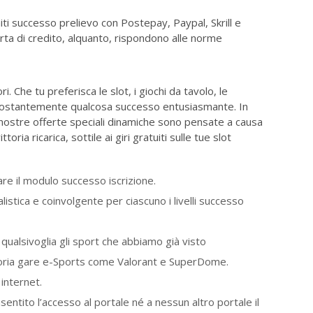
iti successo prelievo con Postepay, Paypal, Skrill e
arta di credito, alquanto, rispondono alle norme
 Che tu preferisca le slot, i giochi da tavolo, le
are costantemente qualcosa successo entusiasmante. In
 nostre offerte speciali dinamiche sono pensate a causa
ia ricarica, sottile ai giri gratuiti sulle tue slot
re il modulo successo iscrizione.
stica e coinvolgente per ciascuno i livelli successo
ualsivoglia gli sport che abbiamo già visto
toria gare e-Sports come Valorant e SuperDome.
 internet.
entito l’accesso al portale né a nessun altro portale il