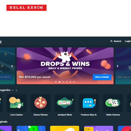
Hayvanlarımız veteriner hekim kontrolünde yetişt
AL KESİM
akkımızda
Ürünlerimiz
Çiftliğimiz
Şubelerimiz
Galeri