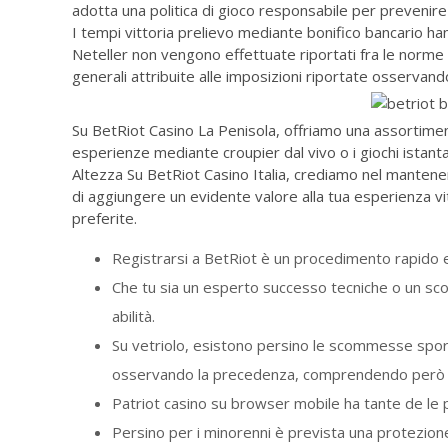
adotta una politica di gioco responsabile per prevenire 
I tempi vittoria prelievo mediante bonifico bancario ha
Neteller non vengono effettuate riportati fra le norme d
generali attribuite alle imposizioni riportate osservan
Su BetRiot Casino La Penisola, offriamo una assortimento 
esperienze mediante croupier dal vivo o i giochi istant
Altezza Su BetRiot Casino Italia, crediamo nel mantene
di aggiungere un evidente valore alla tua esperienza vitto
preferite.
Registrarsi a BetRiot è un procedimento rapido e
Che tu sia un esperto successo tecniche o un scom
abilità.
Su vetriolo, esistono persino le scommesse sport
osservando la precedenza, comprendendo però pe
Patriot casino su browser mobile ha tante de le po
Persino per i minorenni è prevista una protezione,