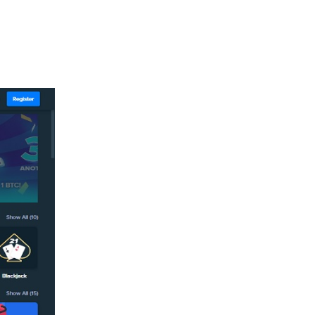
irilerek İSLAMİ kurallara uygun olarak kesilmektedir.
BİZE ULAŞIN!
miz
İletişim