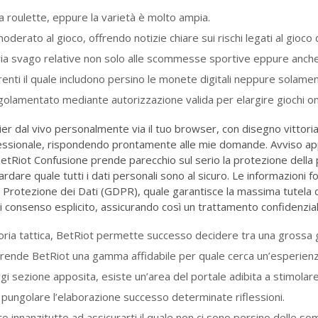
 la roulette, eppure la varietà è molto ampia.
oderato al gioco, offrendo notizie chiare sui rischi legati al gi
ttoria svago relative non solo alle scommesse sportive eppure anche
nti il quale includono persino le monete digitali neppure solament
olamentato mediante autorizzazione valida per elargire giochi on
er dal vivo personalmente via il tuo browser, con disegno vittoria 
 professionale, rispondendo prontamente alle mie domande. Avviso 
BetRiot Confusione prende parecchio sul serio la protezione della p
dare quale tutti i dati personali sono al sicuro. Le informazioni f
rotezione dei Dati (GDPR), quale garantisce la massima tutela de
ssi consenso esplicito, assicurando così un trattamento confidenzial
vittoria tattica, BetRiot permette successo decidere tra una grossa
 rende BetRiot una gamma affidabile per quale cerca un’esperienz
gi sezione apposita, esiste un’area del portale adibita a stimolare 
pungolare l’elaborazione successo determinate riflessioni.
o innanzitutto ad assicurarti il quale non ci sono persino delle so