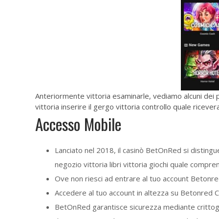
Anteriormente vittoria esaminarle, vediamo alcuni dei pr
vittoria inserire il gergo vittoria controllo quale ricever
Accesso Mobile
Lanciato nel 2018, il casinò BetOnRed si disting
negozio vittoria libri vittoria giochi quale compre
Ove non riesci ad entrare al tuo account Betonr
Accedere al tuo account in altezza su Betonred Co
BetOnRed garantisce sicurezza mediante crittogr