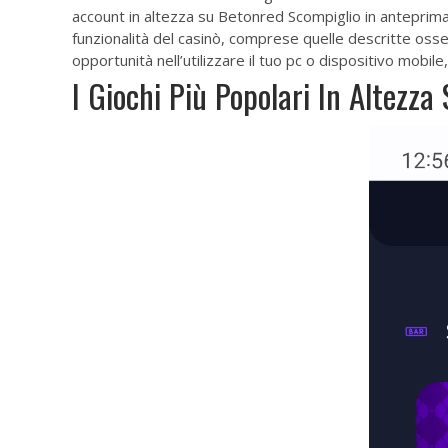
account in altezza su Betonred Scompiglio in anteprima u
funzionalità del casinò, comprese quelle descritte oss
opportunità nell’utilizzare il tuo pc o dispositivo mobile
I Giochi Più Popolari In Altezza