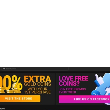
akkımızda
Ürünlerimiz
Çiftliğimiz
Şubelerimiz
Galeri