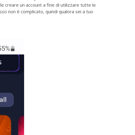
 creare un account a fine di utilizzare tutte le
so non è complicato, quindi qualora sei a tuo