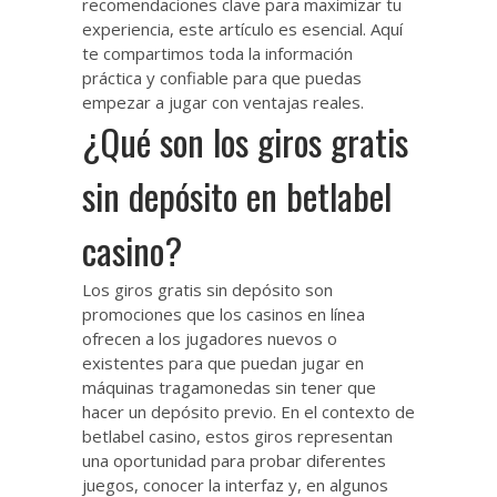
recomendaciones clave para maximizar tu
experiencia, este artículo es esencial. Aquí
te compartimos toda la información
práctica y confiable para que puedas
empezar a jugar con ventajas reales.
¿Qué son los giros gratis
sin depósito en betlabel
casino?
Los giros gratis sin depósito son
promociones que los casinos en línea
ofrecen a los jugadores nuevos o
existentes para que puedan jugar en
máquinas tragamonedas sin tener que
hacer un depósito previo. En el contexto de
betlabel casino, estos giros representan
una oportunidad para probar diferentes
juegos, conocer la interfaz y, en algunos