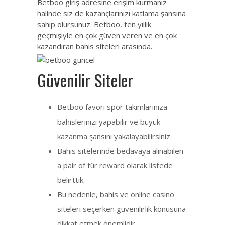
Betboo giriş adresine erişim kurmanız
halinde siz de kazançlarınızı katlama şansına
sahip olursunuz. Betboo, ten yıllık
geçmişiyle en çok güven veren ve en çok
kazandıran bahis siteleri arasında.
Güvenilir Siteler
Betboo favori spor takımlarınıza
bahislerinizi yapabilir ve büyük
kazanma şansını yakalayabilirsiniz.
Bahis sitelerinde bedavaya alınabilen
a pair of tür reward olarak listede
belirttik.
Bu nedenle, bahis ve online casino
siteleri seçerken güvenilirlik konusuna
dikkat etmek önemlidir.