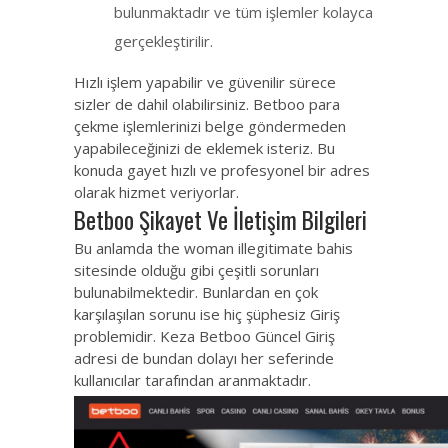
bulunmaktadır ve tüm işlemler kolayca
gerçekleştirilir.
Hızlı işlem yapabilir ve güvenilir sürece
sizler de dahil olabilirsiniz. Betboo para
çekme işlemlerinizi belge göndermeden
yapabileceğinizi de eklemek isteriz. Bu
konuda gayet hızlı ve profesyonel bir adres
olarak hizmet veriyorlar.
Betboo Şikayet Ve İletişim Bilgileri
Bu anlamda the woman illegitimate bahis
sitesinde olduğu gibi çeşitli sorunları
bulunabilmektedir. Bunlardan en çok
karşılaşılan sorunu ise hiç şüphesiz Giriş
problemidir. Keza Betboo Güncel Giriş
adresi de bundan dolayı her seferinde
kullanıcılar tarafından aranmaktadır.