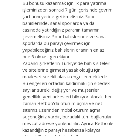
Bu bonusu kazanmak için ilk para yatırma
işleminizden sonraki 7 gün içerisinde çevrim
şartlarını yerine getirmelisiniz. Spor
bahislerinde, sanal sporlarda ya da
casinoda yatırdığınız paranın tamamını
çevirmelisiniz. Spor bahislerinde ve sanal
sporlarda bu parayı çevirmek için
yapabileceğiniz bahislerin oranının en az
one.5 olması gerekiyor.
Yabancı şirketlerin Türkiye’de bahis siteleri
ve sitelerine girmesi yasak olduğu için
maalesef sürekli olarak engellenmektedir.
Bu engelleri ortadan kaldırmak için sitedeki
sayılar sürekli değişiyor ve müşteriler
genellikle yeni adresleri bilmiyor. Ancak, her
zaman Betboo’da oturum açma ve net
sitemiz üzerinden mobil oturum açma
seçeneğiniz vardır, buradaki tüm bağlantılar
mevcut adrese yönlendirilir. Ayrıca Betbo ile
kazandığınız parayı hesabınıza kolayca