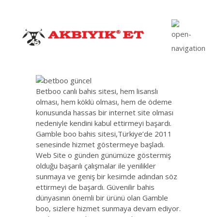
Betboo canlı bahis sitesi, hem lisanslı
olması, hem köklü olması, hem de ödeme
konusunda hassas bir internet site olması
nedeniyle kendini kabul ettirmeyi başardı.
Gamble boo bahis sitesi,Türkiye’de 2011
senesinde hizmet göstermeye başladı.
Web Site o günden günümüze göstermiş
olduğu başarılı çalışmalar ile yenilikler
sunmaya ve geniş bir kesimde adından söz
ettirmeyi de başardı. Güvenilir bahis
dünyasının önemli bir ürünü olan Gamble
boo, sizlere hizmet sunmaya devam ediyor.