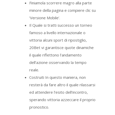
Finiamola scorrere magro alla parte
minore della pagina e compiere clic su
‘Versione Mobile’.
Il Quale si tratti successo un torneo
famoso a livello internazionale o
vittoria alcuni sport di ripostiglio,
20Bet vi garantisce quote dinamiche
il quale riflettono l’andamento
dell’azione osservando la tempo
reale.
Costruiti In questo maniera, non
resterà da fare altro il quale rilassarsi
ed attendere l’esito dell’incontro,
sperando vittoria azzeccare il proprio
pronostico.