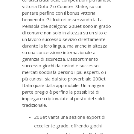
vittoria Dota 2 o Counter-Strike, su cui
puntare perfino con il bonus vittoria
benvenuto. Gli fruitori osservando la La
Penisola che scelgono 20Bet sono in grado
di contare non solo in altezza su un sito e
un lavoro successo sevizio direttamente
durante la loro lingua, ma anche in altezza
su una concessione internazionale a
garanzia di sicurezza. L’assortimento
successo giochi da casinò e successo
mercati soddisfa persino i più esperti, o i
più curiosi, sia dal sito proverbiale 20Bet
Italia quale dalla app mobile. Un maggior
parte pregio è perfino la possibilità di
impiegare criptovalute al posto del soldi
tradizionale.
20Bet vanta una sezione eSport di
eccellente grado, offrendo giochi