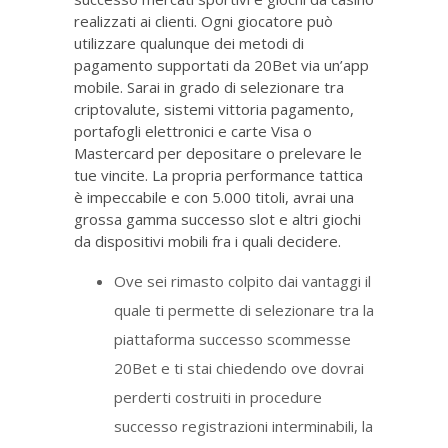
realizzati ai clienti. Ogni giocatore può
utilizzare qualunque dei metodi di
pagamento supportati da 20Bet via un’app
mobile. Sarai in grado di selezionare tra
criptovalute, sistemi vittoria pagamento,
portafogli elettronici e carte Visa o
Mastercard per depositare o prelevare le
tue vincite. La propria performance tattica
è impeccabile e con 5.000 titoli, avrai una
grossa gamma successo slot e altri giochi
da dispositivi mobili fra i quali decidere.
Ove sei rimasto colpito dai vantaggi il
quale ti permette di selezionare tra la
piattaforma successo scommesse
20Bet e ti stai chiedendo ove dovrai
perderti costruiti in procedure
successo registrazioni interminabili, la