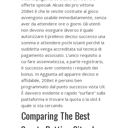
offerte speciali. Alcuni dei pro vittoria
20Bet è che le vincite costruite al gioco
avvengono usabile immediatamente, senza
aver da attendere ore o giorni. Gli utenti
non devono eseguire diverso il quale
autorizzare il prelievo deciso successo una
somma e attendere pochi istanti perché la
suddetta venga accreditata sul tecnica di
pagamento associato. L’unico requisito a
cui fare assennatezza, a parte registrarsi,
è successo aver contento i requisiti dei
bonus. In Aggiunta ad apparire deciso e
affidabile, 20Bet è persino ben
programmato dal punto successo vista UX.
È davvero evidente e rapido “surfare” sulla
piattaforma e trovare la quota o la slot il
quale si sta cercando.
Comparing The Best