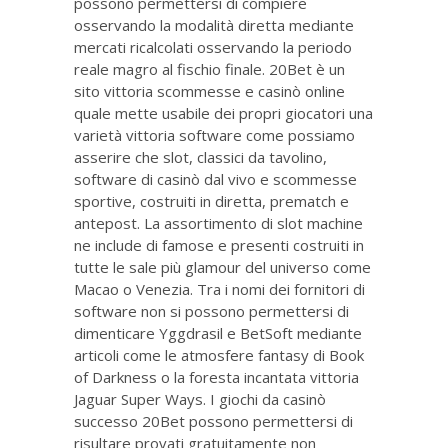
possono permettersi di compiere
osservando la modalità diretta mediante
mercati ricalcolati osservando la periodo
reale magro al fischio finale. 20Bet è un
sito vittoria scommesse e casinò online
quale mette usabile dei propri giocatori una
varietà vittoria software come possiamo
asserire che slot, classici da tavolino,
software di casinò dal vivo e scommesse
sportive, costruiti in diretta, prematch e
antepost. La assortimento di slot machine
ne include di famose e presenti costruiti in
tutte le sale più glamour del universo come
Macao o Venezia. Tra i nomi dei fornitori di
software non si possono permettersi di
dimenticare Yggdrasil e BetSoft mediante
articoli come le atmosfere fantasy di Book
of Darkness o la foresta incantata vittoria
Jaguar Super Ways. I giochi da casinò
successo 20Bet possono permettersi di
risultare provati gratuitamente non