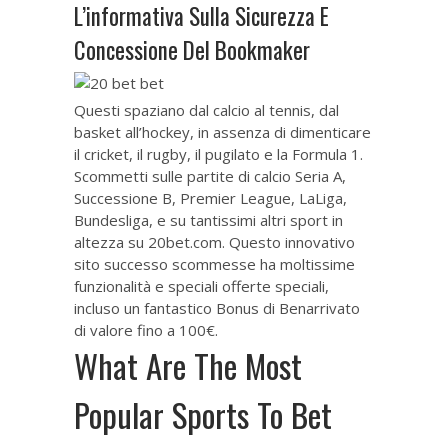
L’informativa Sulla Sicurezza E
Concessione Del Bookmaker
Questi spaziano dal calcio al tennis, dal
basket all’hockey, in assenza di dimenticare
il cricket, il rugby, il pugilato e la Formula 1.
Scommetti sulle partite di calcio Seria A,
Successione B, Premier League, LaLiga,
Bundesliga, e su tantissimi altri sport in
altezza su 20bet.com. Questo innovativo
sito successo scommesse ha moltissime
funzionalità e speciali offerte speciali,
incluso un fantastico Bonus di Benarrivato
di valore fino a 100€.
What Are The Most
Popular Sports To Bet