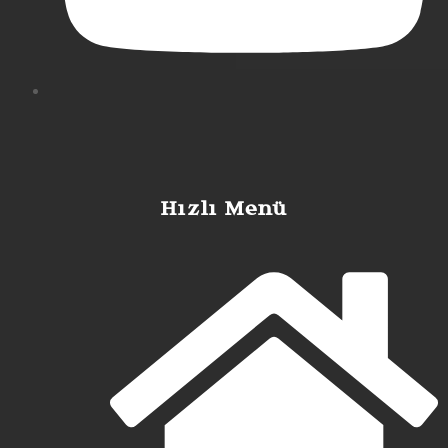
Hızlı Menü