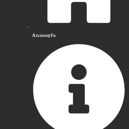
Anasayfa