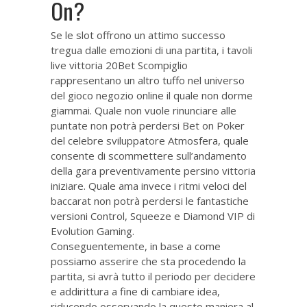
On?
Se le slot offrono un attimo successo
tregua dalle emozioni di una partita, i tavoli
live vittoria 20Bet Scompiglio
rappresentano un altro tuffo nel universo
del gioco negozio online il quale non dorme
giammai. Quale non vuole rinunciare alle
puntate non potrà perdersi Bet on Poker
del celebre sviluppatore Atmosfera, quale
consente di scommettere sull’andamento
della gara preventivamente persino vittoria
iniziare. Quale ama invece i ritmi veloci del
baccarat non potrà perdersi le fantastiche
versioni Control, Squeeze e Diamond VIP di
Evolution Gaming.
Conseguentemente, in base a come
possiamo asserire che sta procedendo la
partita, si avrà tutto il periodo per decidere
e addirittura a fine di cambiare idea,
riducendo osservando la questo maniera al