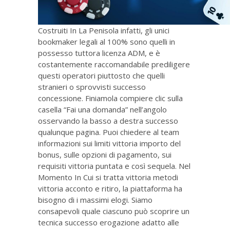
Costruiti In La Penisola infatti, gli unici
bookmaker legali al 100% sono quelli in
possesso tuttora licenza ADM, e è
costantemente raccomandabile prediligere
questi operatori piuttosto che quelli
stranieri o sprovvisti successo
concessione. Finiamola compiere clic sulla
casella “Fai una domanda” nell’angolo
osservando la basso a destra successo
qualunque pagina. Puoi chiedere al team
informazioni sui limiti vittoria importo del
bonus, sulle opzioni di pagamento, sui
requisiti vittoria puntata e così sequela. Nel
Momento In Cui si tratta vittoria metodi
vittoria acconto e ritiro, la piattaforma ha
bisogno di i massimi elogi. Siamo
consapevoli quale ciascuno può scoprire un
tecnica successo erogazione adatto alle