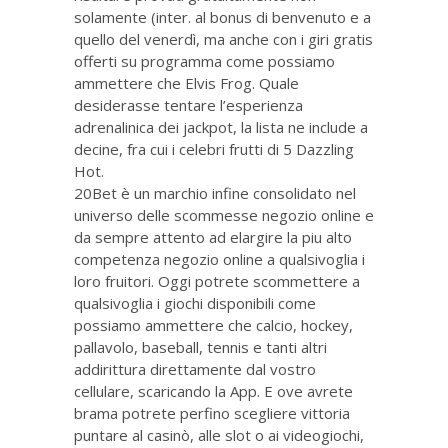
solamente (inter. al bonus di benvenuto e a
quello del venerdì, ma anche con i giri gratis
offerti su programma come possiamo
ammettere che Elvis Frog. Quale
desiderasse tentare l’esperienza
adrenalinica dei jackpot, la lista ne include a
decine, fra cui i celebri frutti di 5 Dazzling
Hot.
20Bet è un marchio infine consolidato nel
universo delle scommesse negozio online e
da sempre attento ad elargire la piu alto
competenza negozio online a qualsivoglia i
loro fruitori. Oggi potrete scommettere a
qualsivoglia i giochi disponibili come
possiamo ammettere che calcio, hockey,
pallavolo, baseball, tennis e tanti altri
addirittura direttamente dal vostro
cellulare, scaricando la App. E ove avrete
brama potrete perfino scegliere vittoria
puntare al casinò, alle slot o ai videogiochi,