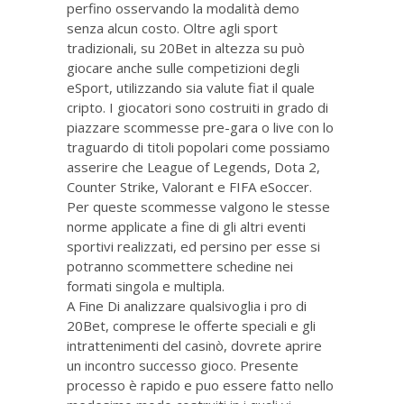
perfino osservando la modalità demo
senza alcun costo. Oltre agli sport
tradizionali, su 20Bet in altezza su può
giocare anche sulle competizioni degli
eSport, utilizzando sia valute fiat il quale
cripto. I giocatori sono costruiti in grado di
piazzare scommesse pre-gara o live con lo
traguardo di titoli popolari come possiamo
asserire che League of Legends, Dota 2,
Counter Strike, Valorant e FIFA eSoccer.
Per queste scommesse valgono le stesse
norme applicate a fine di gli altri eventi
sportivi realizzati, ed persino per esse si
potranno scommettere schedine nei
formati singola e multipla.
A Fine Di analizzare qualsivoglia i pro di
20Bet, comprese le offerte speciali e gli
intrattenimenti del casinò, dovrete aprire
un incontro successo gioco. Presente
processo è rapido e puo essere fatto nello