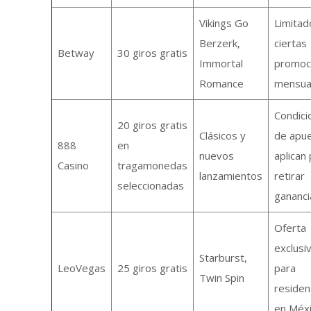
Vikings Go
Limitad
Berzerk,
ciertas
Betway
30 giros gratis
Immortal
promoc
Romance
mensua
Condici
20 giros gratis
Clásicos y
de apu
888
en
nuevos
aplican
Casino
tragamonedas
lanzamientos
retirar
seleccionadas
gananci
Oferta
exclusi
Starburst,
LeoVegas
25 giros gratis
para
Twin Spin
residen
en Méx