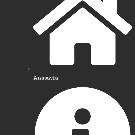
Anasayfa