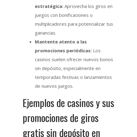
estratégica:
Aprovecha los giros en
juegos con bonificaciones o
multiplicadores para potencializar tus
ganancias.
Mantente atento a las
promociones periódicas:
Los
casinos suelen ofrecer nuevos bonos
sin depósito, especialmente en
temporadas festivas o lanzamientos
de nuevos juegos.
Ejemplos de casinos y sus
promociones de giros
gratis sin depósito en