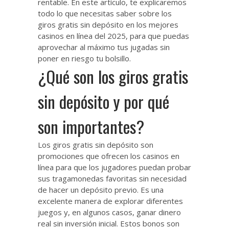
rentable. En este artículo, te explicaremos
todo lo que necesitas saber sobre los
giros gratis sin depósito en los mejores
casinos en línea del 2025, para que puedas
aprovechar al máximo tus jugadas sin
poner en riesgo tu bolsillo.
¿Qué son los giros gratis
sin depósito y por qué
son importantes?
Los giros gratis sin depósito son
promociones que ofrecen los casinos en
línea para que los jugadores puedan probar
sus tragamonedas favoritas sin necesidad
de hacer un depósito previo. Es una
excelente manera de explorar diferentes
juegos y, en algunos casos, ganar dinero
real sin inversión inicial. Estos bonos son