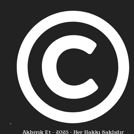
Akbıyık Et - 2025 - Her Hakkı Saklıdır