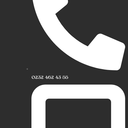
0232 462 43 55