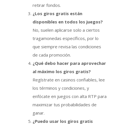
retirar fondos.
¿Los giros gratis están
disponibles en todos los juegos?
No, suelen aplicarse solo a ciertos
tragamonedas específicos, por lo
que siempre revisa las condiciones
de cada promoción.
¿Qué debo hacer para aprovechar
al máximo los giros gratis?
Regístrate en casinos confiables, lee
los términos y condiciones, y
enfócate en juegos con alta RTP para
maximizar tus probabilidades de
ganar.
¿Puedo usar los giros gratis