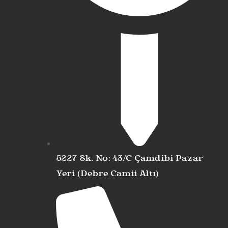
5227 Sk. No: 43/C Çamdibi Pazar
Yeri (Debre Camii Altı)