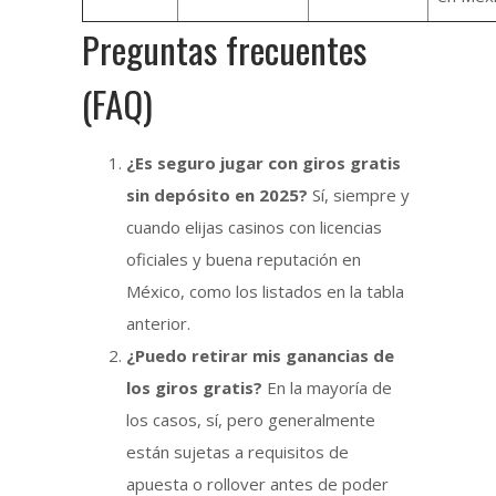
Preguntas frecuentes
(FAQ)
¿Es seguro jugar con giros gratis
sin depósito en 2025?
Sí, siempre y
cuando elijas casinos con licencias
oficiales y buena reputación en
México, como los listados en la tabla
anterior.
¿Puedo retirar mis ganancias de
los giros gratis?
En la mayoría de
los casos, sí, pero generalmente
están sujetas a requisitos de
apuesta o rollover antes de poder