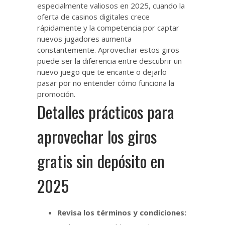
especialmente valiosos en 2025, cuando la
oferta de casinos digitales crece
rápidamente y la competencia por captar
nuevos jugadores aumenta
constantemente. Aprovechar estos giros
puede ser la diferencia entre descubrir un
nuevo juego que te encante o dejarlo
pasar por no entender cómo funciona la
promoción.
Detalles prácticos para
aprovechar los giros
gratis sin depósito en
2025
Revisa los términos y condiciones: