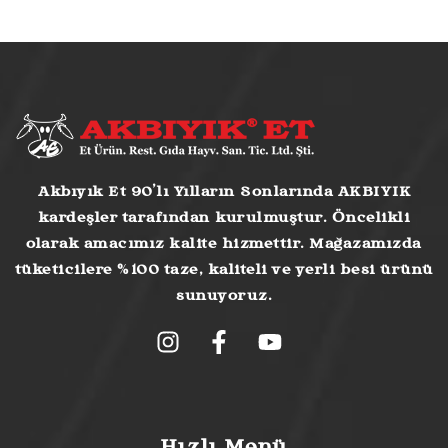
Akbıyık Et 90’lı Yılların Sonlarında AKBIYIK
kardeşler tarafından kurulmuştur. Öncelikli
olarak amacımız kalite hizmettir. Mağazamızda
tüketicilere %100 taze, kaliteli ve yerli besi ürünü
sunuyoruz.