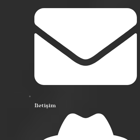
İletişim