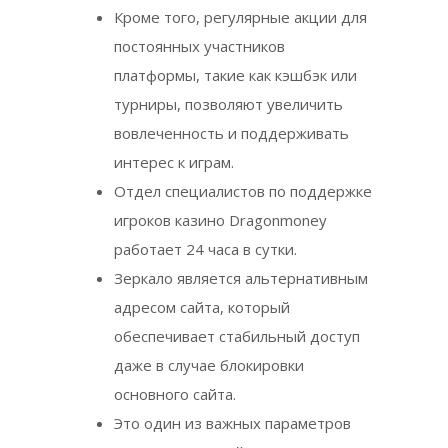
Кроме того, регулярные акции для
постоянных участников
платформы, такие как кэшбэк или
турниры, позволяют увеличить
вовлеченность и поддерживать
интерес к играм.
Отдел специалистов по поддержке
игроков казино Dragonmoney
работает 24 часа в сутки.
Зеркало является альтернативным
адресом сайта, который
обеспечивает стабильный доступ
даже в случае блокировки
основного сайта.
Это один из важных параметров