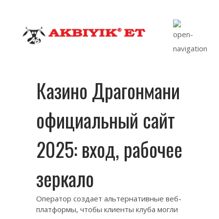
Казино Драгонмани
официальный сайт
2025: вход, рабочее
зеркало
Оператор создает альтернативные веб-
платформы, чтобы клиенты клуба могли