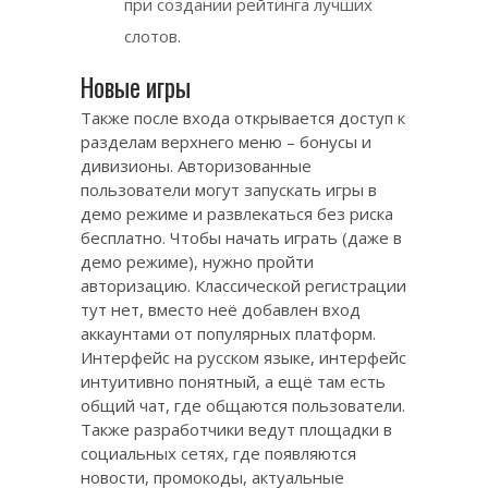
при создании рейтинга лучших
слотов.
Новые игры
Также после входа открывается доступ к
разделам верхнего меню – бонусы и
дивизионы. Авторизованные
пользователи могут запускать игры в
демо режиме и развлекаться без риска
бесплатно. Чтобы начать играть (даже в
демо режиме), нужно пройти
авторизацию. Классической регистрации
тут нет, вместо неё добавлен вход
аккаунтами от популярных платформ.
Интерфейс на русском языке, интерфейс
интуитивно понятный, а ещё там есть
общий чат, где общаются пользователи.
Также разработчики ведут площадки в
социальных сетях, где появляются
новости, промокоды, актуальные