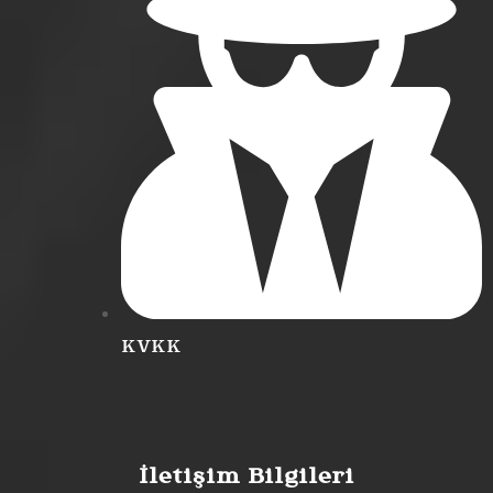
KVKK
İletişim Bilgileri