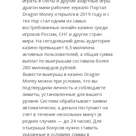
играть в слоты и другие азартные игры.
драгон мани рабочее зеркало
Портал
Dragon Money открылся в 2019 году и с
тех пор стал одним из самых
востребованных онлайн-казино среди
игроков России, СНГ и других стран
мира. На сегодняшний день аудитория
казино превышает 6,5 миллиона
активных пользователей, а общая сумма
выплат по выигрышам составила более
280 миллиардов рублей.
Вывести выигрыш в казино Dragon
Money можно при условии, что вы
подтвердили личность и соблюдаете
лимиты, установленные для вашего
уровня. Система обрабатывает заявки
автоматически, а деньги поступают на
счёт в течение нескольких минут (в
редких случаях — до 24 часов). Для
отыгрыша бонусов нужно ставить
указанные в условиях суммы в