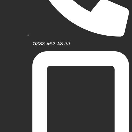
0232 462 43 55