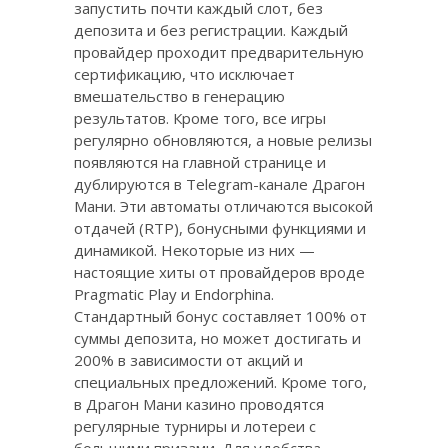
запустить почти каждый слот, без
депозита и без регистрации. Каждый
провайдер проходит предварительную
сертификацию, что исключает
вмешательство в генерацию
результатов. Кроме того, все игры
регулярно обновляются, а новые релизы
появляются на главной странице и
дублируются в Telegram-канале Драгон
Мани. Эти автоматы отличаются высокой
отдачей (RTP), бонусными функциями и
динамикой. Некоторые из них —
настоящие хиты от провайдеров вроде
Pragmatic Play и Endorphina.
Стандартный бонус составляет 100% от
суммы депозита, но может достигать и
200% в зависимости от акций и
специальных предложений. Кроме того,
в Драгон Мани казино проводятся
регулярные турниры и лотереи с