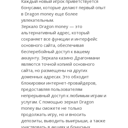
Каждый новый игрок приветствуется
бонусами, которые делают первый опыт
в Dragon money еще более
увлекательным.
Зеркало Dragon money — это
альтернативный адрес, который
сохраняет все функции и интерфейс
основного сайта, обеспечивая
бесперебойный доступ к вашему
аккаунту. Зеркала казино Драгонмани
являются точной копией основного
сайта, но размещены на других
доменных адресах. Это обходит
блокировки интернет-провайдеров,
предоставляя пользователям
непрерывный доступ к любимым играм и
услугам. С помощью зеркал Dragon
money вы сможете не только
продолжать игру, но и вносить
депозиты, выводить выигрыши, а также
участвовать в акциях и бонусных