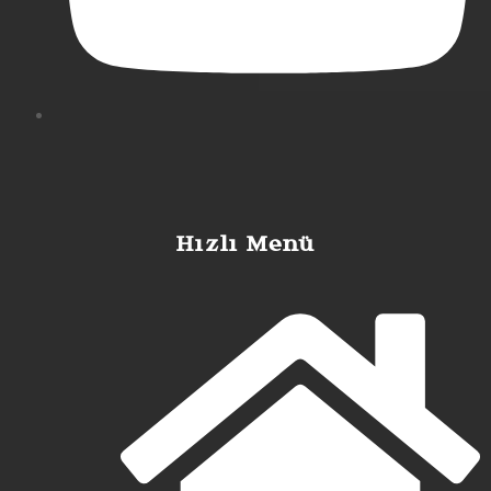
Hızlı Menü