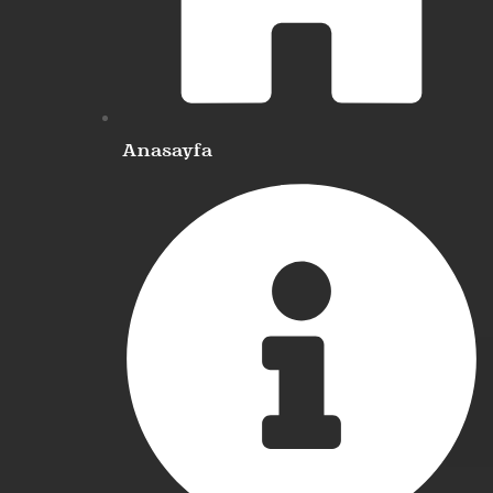
Anasayfa