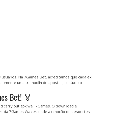
BİZE ULAŞIN!
miz
İletişim
os usuários. Na 7Games Bet, acreditamos que cada ex
 somente uma trampolín de apostas, contudo o
mes Bet! 🏅
oad carry out apk weil 7Games. O down load é
r part da 7Games Wager, onde a emoção dos esportes