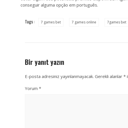
conseguir alguma opção em português.
Tags :
7 games bet
7 games online
7games bet
Bir yanıt yazın
E-posta adresiniz yayınlanmayacak.
Gerekli alanlar
*
i
Yorum
*