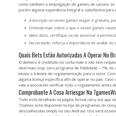
como também a empolgação de games de cassino ze en
porém alguma experiência íntegral e satisfatória pa
A inscrição na seven games wager é gratuita, po
Entenda mais sobre o que o seven games casino 
Além disto, certifique-se de autorizar a permiss
Na verdade, reforça a importância de avaliar as 
Quais Bets Estão Autorizadas A Operar No Bra
El dinheiro é creditado na conta main e não tem requ
nível mais stop zero programa de fidelidade – 7%. As
iniciou o trâmite de regulamentação para o setor. Co
alguma licença específica afin de operar no país. Caso
vale a asociación verificar todo o regulamento antes 
Comprobante A Cosa Arriesgar Na 7gamesWa
Tudo está detalhado na página formal carry out app d
7Games está disponível na loja de programas do Googl
desconhecidas simply no seu Android. Isto será essenc