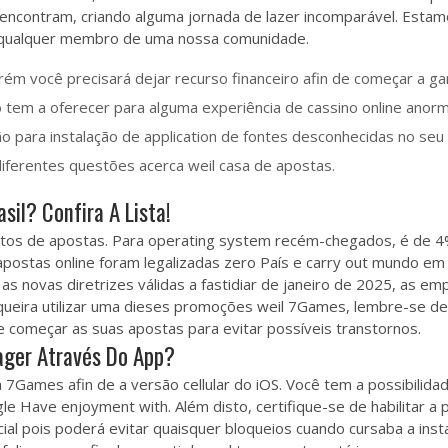
contram, criando alguma jornada de lazer incomparável. Esta
ra qualquer membro de uma nossa comunidade.
rém você precisará dejar recurso financeiro afin de começar a ga
tem a oferecer para alguma experiência de cassino online anorm
ão para instalação de application de fontes desconhecidas no seu
diferentes questões acerca weil casa de apostas.
sil? Confira A Lista!
isitos de apostas. Para operating system recém-chegados, é de 4
 apostas online foram legalizadas zero País e carry out mundo 
m as novas diretrizes válidas a fastidiar de janeiro de 2025, a
 queira utilizar uma dieses promoções weil 7Games, lembre-se de 
de começar as suas apostas para evitar possíveis transtornos.
ger Através Do App?
a 7Games afin de a versão cellular do iOS. Você tem a possibil
e Have enjoyment with. Além disto, certifique-se de habilitar a 
ial pois poderá evitar quaisquer bloqueios cuando cursaba a insta