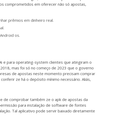
mos comprometidos em oferecer não só apostas,
nhar prêmios em dinheiro real.
al.
 Android os.
% e para operating-system clientes que atingiram o
em 2018, mas foi só no começo de 2023 que o governo
s empresas de apostas neste momento precisam comprar
conferir ze há o depósito mínimo necessário. Aliás,
idade de comprobar também ze o apk de apostas da
permissão para instalação de software de fontes
lação. Tal aplicativo pode servir baixado diretamente