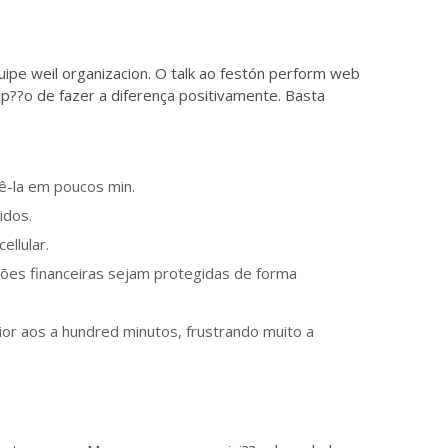
uipe weil organizacion. O talk ao festón perform web
p??o de fazer a diferença positivamente. Basta
vê-la em poucos min.
idos.
ellular.
ões financeiras sejam protegidas de forma
ior aos a hundred minutos, frustrando muito a