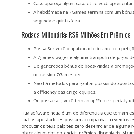
Caso apareça algum caso et ze você apresentar
A hebdómada na 7Games termina com um bônus de
segunda e quinta-feira.
Rodada Milionária: R$6 Milhões Em Prêmios
Possa Ser você o apaixonado durante competiçõe
A 7games wager é alguma trampolín de jogos de a
De generosos bônus de boas-vindas a promoções 
no cassino 7Gamesbet.
Não há métodos para ganhar possuindo apostas n
a efficiency dasjenige equipes.
Ou possa ser, você tem an op??o de specially uti
Tua software noua é um de diferenciais que tornam est
cual os apostadores possam acompanhar a eventos esp
produzir os teus palpites zero desenrolar de alguma
obter algum dos potenciais prêmios disponíveis. Algum