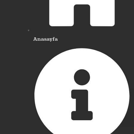
Anasayfa