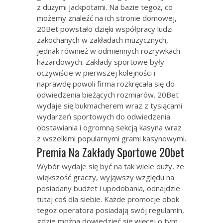
z dużymi jackpotami. Na bazie tegoż, co
możemy znaleźć na ich stronie domowej,
20Bet powstało dzięki współpracy ludzi
zakochanych w zakładach muzycznych,
jednak również w odmiennych rozrywkach
hazardowych. Zakłady sportowe były
oczywiście w pierwszej kolejności i
naprawdę powoli firma rozkręcała się do
odwiedzenia bieżących rozmiarów. 20Bet
wydaje się bukmacherem wraz z tysiącami
wydarzeń sportowych do odwiedzenia
obstawiania i ogromną sekcją kasyna wraz
z wszelkimi popularnymi grami kasynowymi.
Premia Na Zakłady Sportowe 20bet
Wybór wydaje się być na tak wiele duży, że
większość graczy, wyjąwszy względu na
posiadany budżet i upodobania, odnajdzie
tutaj coś dla siebie. Każde promocje obok
tegoż operatora posiadają swój regulamin,
gdzie można dowiedzieć się więcej o tym,