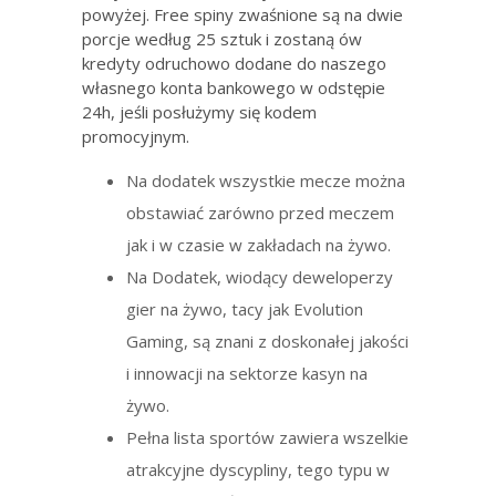
powyżej. Free spiny zwaśnione są na dwie
porcje według 25 sztuk i zostaną ów
kredyty odruchowo dodane do naszego
własnego konta bankowego w odstępie
24h, jeśli posłużymy się kodem
promocyjnym.
Na dodatek wszystkie mecze można
obstawiać zarówno przed meczem
jak i w czasie w zakładach na żywo.
Na Dodatek, wiodący deweloperzy
gier na żywo, tacy jak Evolution
Gaming, są znani z doskonałej jakości
i innowacji na sektorze kasyn na
żywo.
Pełna lista sportów zawiera wszelkie
atrakcyjne dyscypliny, tego typu w