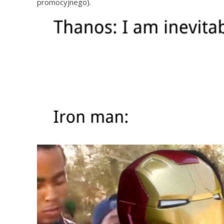
promocyjnego).