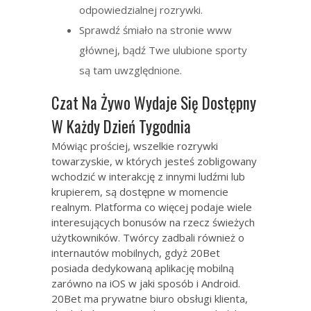
odpowiedzialnej rozrywki.
Sprawdź śmiało na stronie www
głównej, bądź Twe ulubione sporty
są tam uwzględnione.
Czat Na Żywo Wydaje Się Dostępny
W Każdy Dzień Tygodnia
Mówiąc prościej, wszelkie rozrywki
towarzyskie, w których jesteś zobligowany
wchodzić w interakcję z innymi ludźmi lub
krupierem, są dostępne w momencie
realnym. Platforma co więcej podaje wiele
interesujących bonusów na rzecz świeżych
użytkowników. Twórcy zadbali również o
internautów mobilnych, gdyż 20Bet
posiada dedykowaną aplikację mobilną
zarówno na iOS w jaki sposób i Android.
20Bet ma prywatne biuro obsługi klienta,