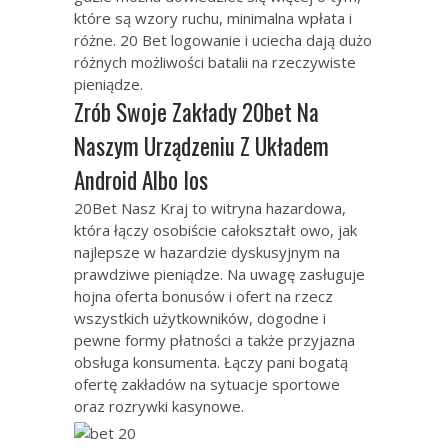
które są wzory ruchu, minimalna wpłata i
różne. 20 Bet logowanie i uciecha dają dużo
różnych możliwości batalii na rzeczywiste
pieniądze.
Zrób Swoje Zakłady 20bet Na
Naszym Urządzeniu Z Układem
Android Albo Ios
20Bet Nasz Kraj to witryna hazardowa,
która łączy osobiście całokształt owo, jak
najlepsze w hazardzie dyskusyjnym na
prawdziwe pieniądze. Na uwagę zasługuje
hojna oferta bonusów i ofert na rzecz
wszystkich użytkowników, dogodne i
pewne formy płatności a także przyjazna
obsługa konsumenta. Łączy pani bogatą
ofertę zakładów na sytuacje sportowe
oraz rozrywki kasynowe.