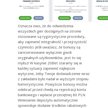
Oznacza owo, że do odwiedzenia
wszystkich gier dostępnych na stronie
stosowane są rygorystyczne procedury,
aby zapewnić integralność i przejrzystość
czynności. Jeśli uważasz, że bonusy są
zarezerwowane wyłącznie gwoli
oryginalnych użytkowników, jest to się
mylisz! W kasynie 20Bet staramy się w
każdej sytuacji zapewnić najlepsze
wytyczne, żeby Twoje doświadczenie wraz
z zakładami było nadal w wyższym stopniu
humorystyczne. Powyższe bonusy można
odebrać przed chwilą na rejestracji konta
bankowego i wpłacie przeciętnej 80 PLN.
Wniesienie depozytu automatycznie
spowoduje dodanie środków rabatowych