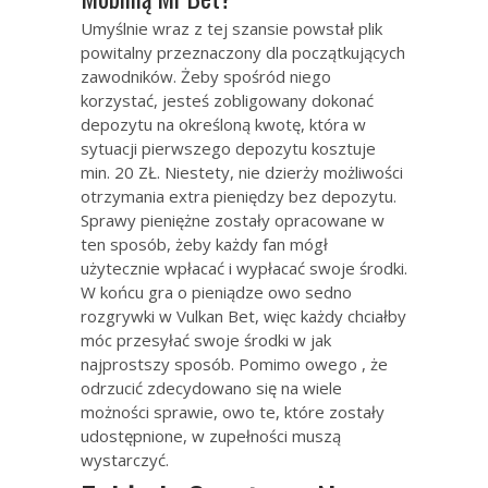
Umyślnie wraz z tej szansie powstał plik
powitalny przeznaczony dla początkujących
zawodników. Żeby spośród niego
korzystać, jesteś zobligowany dokonać
depozytu na określoną kwotę, która w
sytuacji pierwszego depozytu kosztuje
min. 20 ZŁ. Niestety, nie dzierży możliwości
otrzymania extra pieniędzy bez depozytu.
Sprawy pieniężne zostały opracowane w
ten sposób, żeby każdy fan mógł
użytecznie wpłacać i wypłacać swoje środki.
W końcu gra o pieniądze owo sedno
rozgrywki w Vulkan Bet, więc każdy chciałby
móc przesyłać swoje środki w jak
najprostszy sposób. Pomimo owego , że
odrzucić zdecydowano się na wiele
możności sprawie, owo te, które zostały
udostępnione, w zupełności muszą
wystarczyć.