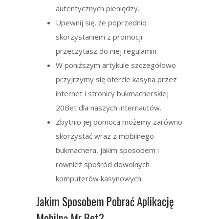
autentycznych pieniędzy.
Upewnij się, że poprzednio
skorzystaniem z promocji
przeczytasz do niej regulamin.
W poniższym artykule szczegółowo
przyjrzymy się ofercie kasyna przez
internet i stronicy bukmacherskiej
20Bet dla naszych internautów.
Zbytnio jej pomocą możemy zarówno
skorzystać wraz z mobilnego
bukmachera, jakim sposobem i
również spośród dowolnych
komputerów kasynowych.
Jakim Sposobem Pobrać Aplikację
Mobilną Mr Bet?