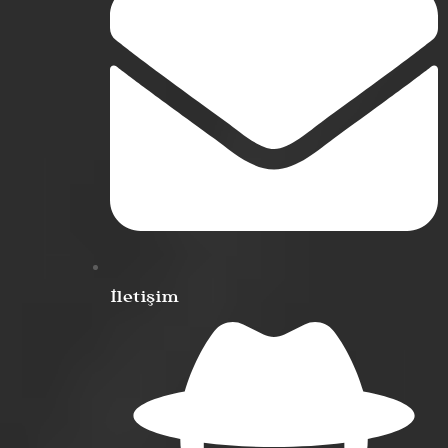
İletişim