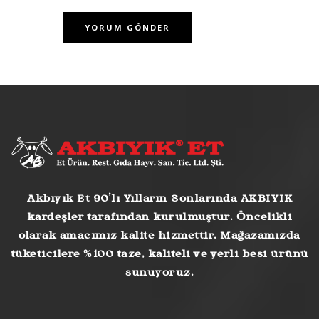
Akbıyık Et 90’lı Yılların Sonlarında AKBIYIK
kardeşler tarafından kurulmuştur. Öncelikli
olarak amacımız kalite hizmettir. Mağazamızda
tüketicilere %100 taze, kaliteli ve yerli besi ürünü
sunuyoruz.