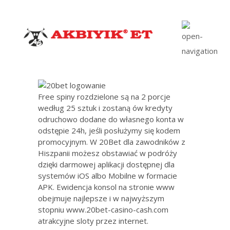
Free spiny rozdzielone są na 2 porcje
według 25 sztuk i zostaną ów kredyty
odruchowo dodane do własnego konta w
odstępie 24h, jeśli posłużymy się kodem
promocyjnym. W 20Bet dla zawodników z
Hiszpanii możesz obstawiać w podróży
dzięki darmowej aplikacji dostępnej dla
systemów iOS albo Mobilne w formacie
APK. Ewidencja konsol na stronie www
obejmuje najlepsze i w najwyższym
stopniu
www.20bet-casino-cash.com
atrakcyjne sloty przez internet.