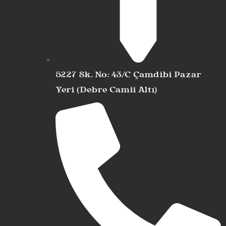
5227 Sk. No: 43/C Çamdibi Pazar
Yeri (Debre Camii Altı)