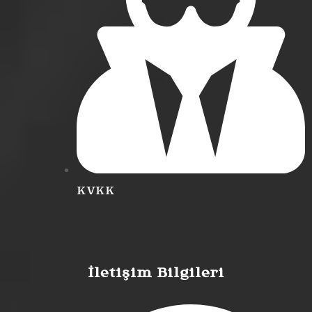
KVKK
İletişim Bilgileri