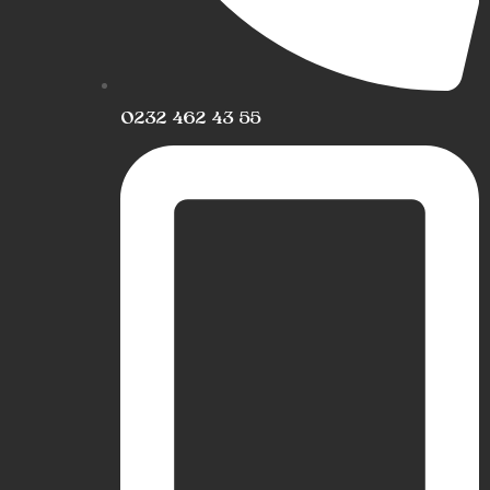
0232 462 43 55