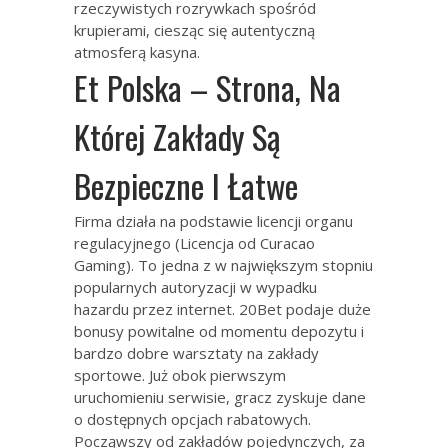
rzeczywistych rozrywkach spośród
krupierami, ciesząc się autentyczną
atmosferą kasyna.
Et Polska – Strona, Na
Której Zakłady Są
Bezpieczne I Łatwe
Firma działa na podstawie licencji organu
regulacyjnego (Licencja od Curacao
Gaming). To jedna z w największym stopniu
popularnych autoryzacji w wypadku
hazardu przez internet. 20Bet podaje duże
bonusy powitalne od momentu depozytu i
bardzo dobre warsztaty na zakłady
sportowe. Już obok pierwszym
uruchomieniu serwisie, gracz zyskuje dane
o dostępnych opcjach rabatowych.
Począwszy od zakładów pojedynczych, za