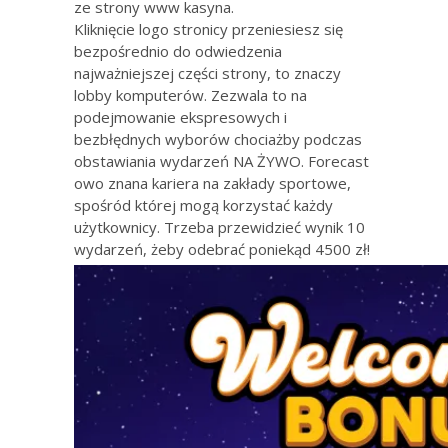
ze strony www kasyna.
Kliknięcie logo stronicy przeniesiesz się
bezpośrednio do odwiedzenia
najważniejszej części strony, to znaczy
lobby komputerów. Zezwala to na
podejmowanie ekspresowych i
bezbłędnych wyborów chociażby podczas
obstawiania wydarzeń NA ŻYWO. Forecast
owo znana kariera na zakłady sportowe,
spośród której mogą korzystać każdy
użytkownicy. Trzeba przewidzieć wynik 10
wydarzeń, żeby odebrać poniekąd 4500 zł!