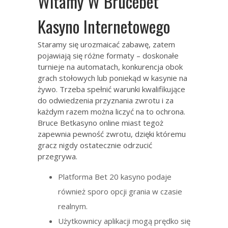
Witamy W Brucebet
Kasyno Internetowego
Staramy się urozmaicać zabawę, zatem
pojawiają się różne formaty – doskonałe
turnieje na automatach, konkurencja obok
grach stołowych lub poniekąd w kasynie na
żywo. Trzeba spełnić warunki kwalifikujące
do odwiedzenia przyznania zwrotu i za
każdym razem można liczyć na to ochrona.
Bruce Betkasyno online miast tegoż
zapewnia pewność zwrotu, dzięki któremu
gracz nigdy ostatecznie odrzucić
przegrywa.
Platforma Bet 20 kasyno podaje
również sporo opcji grania w czasie
realnym.
Użytkownicy aplikacji mogą prędko się