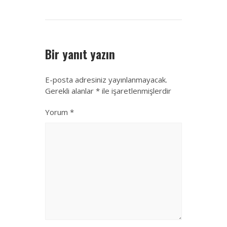
Bir yanıt yazın
E-posta adresiniz yayınlanmayacak.
Gerekli alanlar
*
ile işaretlenmişlerdir
Yorum
*