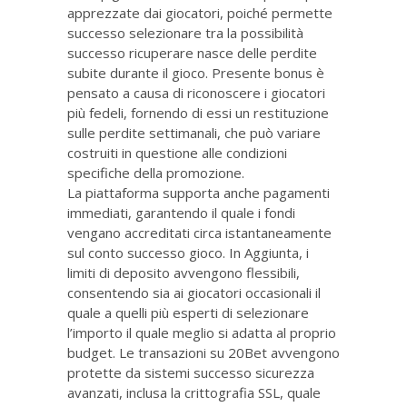
apprezzate dai giocatori, poiché permette
successo selezionare tra la possibilità
successo ricuperare nasce delle perdite
subite durante il gioco. Presente bonus è
pensato a causa di riconoscere i giocatori
più fedeli, fornendo di essi un restituzione
sulle perdite settimanali, che può variare
costruiti in questione alle condizioni
specifiche della promozione.
La piattaforma supporta anche pagamenti
immediati, garantendo il quale i fondi
vengano accreditati circa istantaneamente
sul conto successo gioco. In Aggiunta, i
limiti di deposito avvengono flessibili,
consentendo sia ai giocatori occasionali il
quale a quelli più esperti di selezionare
l’importo il quale meglio si adatta al proprio
budget. Le transazioni su 20Bet avvengono
protette da sistemi successo sicurezza
avanzati, inclusa la crittografia SSL, quale