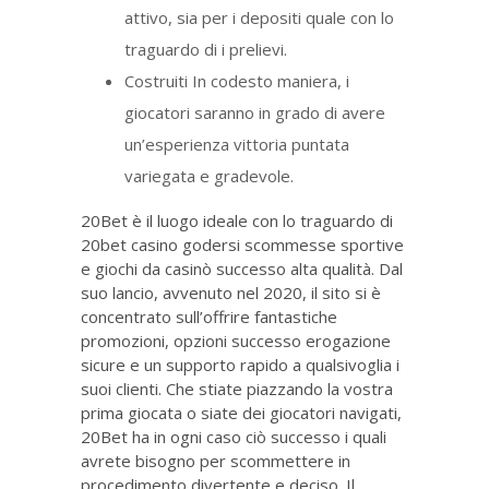
attivo, sia per i depositi quale con lo
traguardo di i prelievi.
Costruiti In codesto maniera, i
giocatori saranno in grado di avere
un’esperienza vittoria puntata
variegata e gradevole.
20Bet è il luogo ideale con lo traguardo di
20bet casino
godersi scommesse sportive
e giochi da casinò successo alta qualità. Dal
suo lancio, avvenuto nel 2020, il sito si è
concentrato sull’offrire fantastiche
promozioni, opzioni successo erogazione
sicure e un supporto rapido a qualsivoglia i
suoi clienti. Che stiate piazzando la vostra
prima giocata o siate dei giocatori navigati,
20Bet ha in ogni caso ciò successo i quali
avrete bisogno per scommettere in
procedimento divertente e deciso. Il