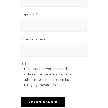
E-posta
*
İnternet sitesi
Daha sonraki yorumlarımda
kullanılması için adım, e-posta
adresim ve site adresim bu
tarayıcıya kaydedilsin.