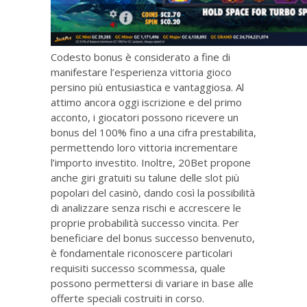
Codesto bonus è considerato a fine di
manifestare l’esperienza vittoria gioco
persino più entusiastica e vantaggiosa. Al
attimo ancora oggi iscrizione e del primo
acconto, i giocatori possono ricevere un
bonus del 100% fino a una cifra prestabilita,
permettendo loro vittoria incrementare
l’importo investito. Inoltre, 20Bet propone
anche giri gratuiti su talune delle slot più
popolari del casinò, dando così la possibilità
di analizzare senza rischi e accrescere le
proprie probabilità successo vincita. Per
beneficiare del bonus successo benvenuto,
è fondamentale riconoscere particolari
requisiti successo scommessa, quale
possono permettersi di variare in base alle
offerte speciali costruiti in corso.