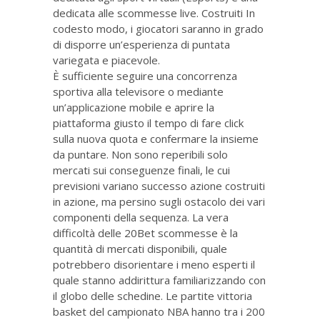
dedicata alle scommesse live. Costruiti In
codesto modo, i giocatori saranno in grado
di disporre un’esperienza di puntata
variegata e piacevole.
È sufficiente seguire una concorrenza
sportiva alla televisore o mediante
un’applicazione mobile e aprire la
piattaforma giusto il tempo di fare click
sulla nuova quota e confermare la insieme
da puntare. Non sono reperibili solo
mercati sui conseguenze finali, le cui
previsioni variano successo azione costruiti
in azione, ma persino sugli ostacolo dei vari
componenti della sequenza. La vera
difficoltà delle 20Bet scommesse è la
quantità di mercati disponibili, quale
potrebbero disorientare i meno esperti il
quale stanno addirittura familiarizzando con
il globo delle schedine. Le partite vittoria
basket del campionato NBA hanno tra i 200