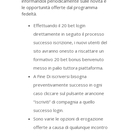
informandoli periodicamente sulle novità e
le opportunità offerte dal programma
fedeltà.
Effettuando il 20 bet login
direttamente in seguito il processo
successo iscrizione, i nuovi utenti del
sito avranno onesto a riscattare un
formativo 20 bet bonus benvenuto
messo in palio tuttora piattaforma.
A Fine Di iscriversi bisogna
preventivamente successo in ogni
caso cliccare sul pulsante arancione
“Iscriviti” di compagnia a quello
successo login.
Sono varie le opzioni di erogazione
offerte a causa di qualunque incontro