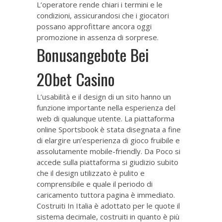
L’operatore rende chiari i termini e le
condizioni, assicurandosi che i giocatori
possano approfittare ancora oggi
promozione in assenza di sorprese.
Bonusangebote Bei
20bet Casino
L’usabilità e il design di un sito hanno un
funzione importante nella esperienza del
web di qualunque utente. La piattaforma
online Sportsbook è stata disegnata a fine
di elargire un’esperienza di gioco fruibile e
assolutamente mobile-friendly. Da Poco si
accede sulla piattaforma si giudizio subito
che il design utilizzato è pulito e
comprensibile e quale il periodo di
caricamento tuttora pagina è immediato.
Costruiti In Italia è adottato per le quote il
sistema decimale, costruiti in quanto è più