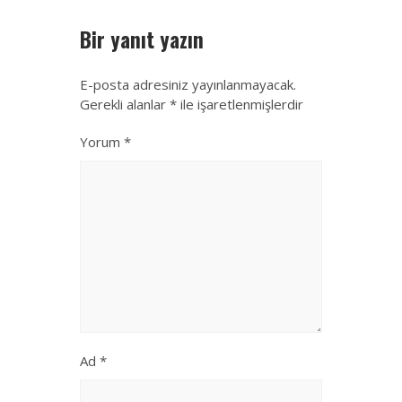
Bir yanıt yazın
E-posta adresiniz yayınlanmayacak.
Gerekli alanlar
*
ile işaretlenmişlerdir
Yorum
*
Ad
*