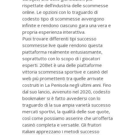
rispettate dell’industria delle scommesse
online. Le opzioni con lo traguardo di
codesto tipo di scommesse avvengono
infinite e rendono ciascuno gara una vera e
propria esperienza interattiva.
Puoi trovare differenti tipi successo
scommesse live quale rendono questa
piattaforma realmente entusiasmante,
soprattutto con lo scopo di i giocatori
esperti. 20Bet è una delle piattaforme
vittoria scommessa sportive e casinò del
web più promettenti tra quelle arrivate
costruiti in La Penisola negli ultimi anni. Fino
dal suo lancio, avvenuto nel 2020, codesto
bookmaker si è fatto avvedersi con lo
traguardo di la sua ampia varietà successo
mercati sportivi, la qualità delle sue quote,
così come possiamo asserire che un’offerta
casinò completa e versatile. Gli fruitori
italiani apprezzano i metodi successo