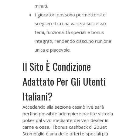
minuti.
I giocatori possono permettersi di
scegliere tra una varietà successo
temi, funzionalità speciali e bonus
integrati, rendendo ciascuno riunione
unica e piacevole.
Il Sito È Condizione
Adattato Per Gli Utenti
Italiani?
Accedendo alla sezione casinò live sarà
perfino possibile adempiere partite vittoria
poker dal vivo mediante dei veri dealer in
carne e ossa. Il bonus cashback di 20Bet
Scompiglio è una delle offerte speciali più