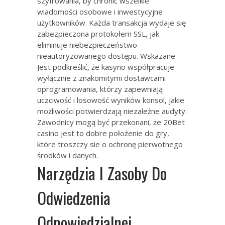
szyfrowania, by chronić wszelkie
wiadomości osobowe i inwestycyjne
użytkowników. Każda transakcja wydaje się
zabezpieczona protokołem SSL, jak
eliminuje niebezpieczeństwo
nieautoryzowanego dostępu. Wskazane
Jest podkreślić, że kasyno współpracuje
wyłącznie z znakomitymi dostawcami
oprogramowania, którzy zapewniają
uczciwość i losowość wyników konsol, jakie
możliwości potwierdzają niezależne audyty.
Zawodnicy mogą być przekonani, że 20Bet
casino jest to dobre położenie do gry,
które troszczy sie o ochronę pierwotnego
środków i danych.
Narzędzia I Zasoby Do
Odwiedzenia
Odpowiedzialnej