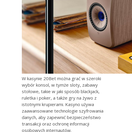
W kasynie 20Bet można grać w szeroki
wybór konsol, w tymże sloty, zabawy
stołowe, takie w jaki sposób blackjack,
ruletka i poker, a także gry na żywo z
istotnymi krupierami. Kasyno używa
zaawansowane technologie szyfrowania
danych, aby zapewnić bezpieczeństwo
transakcji oraz ochronę informacji
osobowych internautów.