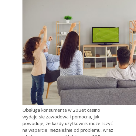
Obsługa konsumenta w 20Bet casino
wydaje się zawodowa i pomocna, jak
powoduje, że każdy użytkownik może liczyć
na wsparcie, niezależnie od problemu, wraz