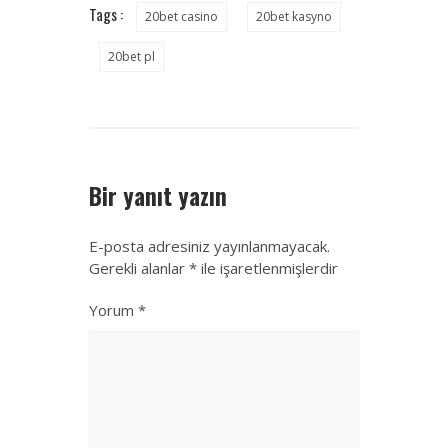
Tags :
20bet casino
20bet kasyno
20bet pl
Bir yanıt yazın
E-posta adresiniz yayınlanmayacak.
Gerekli alanlar
*
ile işaretlenmişlerdir
Yorum
*