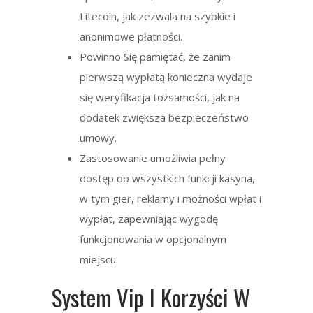
Litecoin, jak zezwala na szybkie i
anonimowe płatności.
Powinno Się pamiętać, że zanim
pierwszą wypłatą konieczna wydaje
się weryfikacja tożsamości, jak na
dodatek zwiększa bezpieczeństwo
umowy.
Zastosowanie umożliwia pełny
dostęp do wszystkich funkcji kasyna,
w tym gier, reklamy i możności wpłat i
wypłat, zapewniając wygodę
funkcjonowania w opcjonalnym
miejscu.
System Vip I Korzyści W