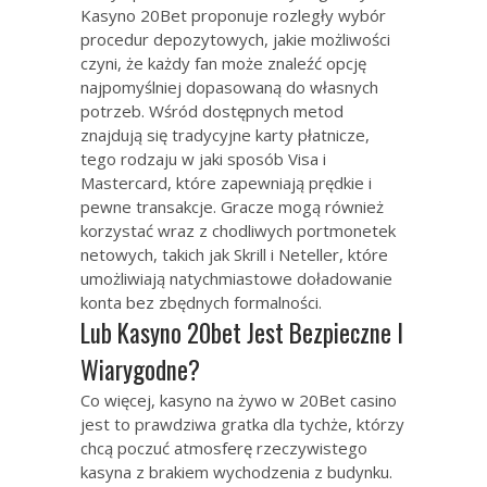
Kasyno 20Bet proponuje rozległy wybór
procedur depozytowych, jakie możliwości
czyni, że każdy fan może znaleźć opcję
najpomyślniej dopasowaną do własnych
potrzeb. Wśród dostępnych metod
znajdują się tradycyjne karty płatnicze,
tego rodzaju w jaki sposób Visa i
Mastercard, które zapewniają prędkie i
pewne transakcje. Gracze mogą również
korzystać wraz z chodliwych portmonetek
netowych, takich jak Skrill i Neteller, które
umożliwiają natychmiastowe doładowanie
konta bez zbędnych formalności.
Lub Kasyno 20bet Jest Bezpieczne I
Wiarygodne?
Co więcej, kasyno na żywo w 20Bet casino
jest to prawdziwa gratka dla tychże, którzy
chcą poczuć atmosferę rzeczywistego
kasyna z brakiem wychodzenia z budynku.