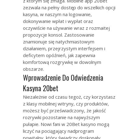
z którym się zmaga. Mobilne app 20Bet
zezwala na pełny dostęp do wszelkich opcji
kasyna, w naszym na logowanie,
dokonywanie wpłat i wypłat oraz
oczywiście na używanie wraz z rozmaitej
propozycje konsol. Zastosowanie
znamionuje się natychmiastowym
działaniem, przejrzystym interfejsem i
deficytem opóźnień, jak zapewnia
komfortową rozgrywkę w dowolnym
obszarze.
Wprowadzenie Do Odwiedzenia
Kasyna 20bet
Niezależnie od czasu tegoż, czy korzystasz
z klasy mobilnej witryny, czy produktów,
możesz być przeświadczony, że jakość
rozrywki pozostanie na najwyższym
pułapie. Nowi fani w 20Bet kasyno mogą
liczyć na pociągający nadprogram
powitalny, który świadczy doskonały