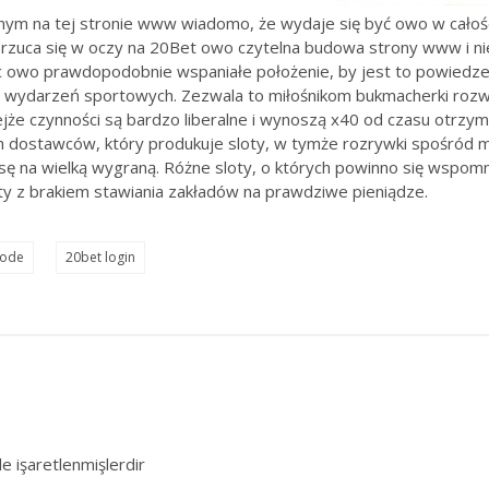
ym na tej stronie www wiadomo, że wydaje się być owo w całości
rzuca się w oczy na 20Bet owo czytelna budowa strony www i nie
więc owo prawdopodobnie wspaniałe położenie, by jest to powied
 wydarzeń sportowych. Zezwala to miłośnikom bukmacherki rozwiną
jże czynności są bardzo liberalne i wynoszą x40 od czasu otrzy
h dostawców, który produkuje sloty, w tymże rozrywki spośród 
a wielką wygraną. Różne sloty, o których powinno się wspomnieć 
ty z brakiem stawiania zakładów na prawdziwe pieniądze.
code
20bet login
le işaretlenmişlerdir