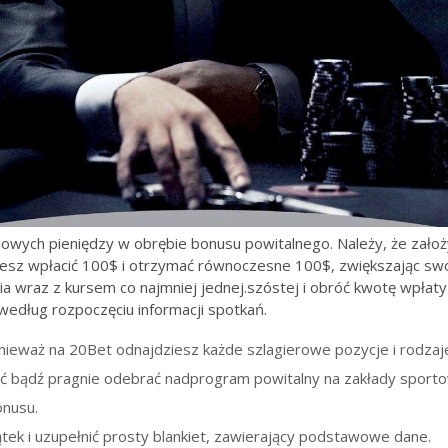
wych pieniędzy w obrębie bonusu powitalnego. Należy, że założy
esz wpłacić 100$ i otrzymać równoczesne 100$, zwiększając swó
a wraz z kursem co najmniej jednej.szóstej i obróć kwotę wpłaty 
według rozpoczęciu informacji spotkań.
onieważ na 20Bet odnajdziesz każde szlagierowe pozycje i rodzaj
ać bądź pragnie odebrać nadprogram powitalny na zakłady sport
onusu.
tek i uzupełnić prosty blankiet, zawierający podstawowe dane.