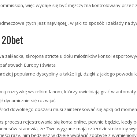
Commission, więc wydaje się być mężczyzna kontrolowany przez 
eczowe (tych jest najwięcej), w jaki to sposób i zakłady na ży
 20bet
 zakładka, skrojona stricte u dołu miłośników konsol esportowy
 państwach Europy i świata.
ziej popularne dyscypliny a także ligi, dzięki z jakiego powodu 
ną rozrywkę wszelkim fanom, którzy uwielbiają grać w automaty 
ł dynamicznie się rozwijać.
pośród dowolnego obszaru musi zainteresować się apką od momen
as procesu rejestrowania się konta online, pewnie będzie, kiedy
 bonusów stanowią, że Twe wygrane mają czterdziestokrotny wym
dzieści razy, nim będziesz w dzieje wypłacić zdobyte z wymieni