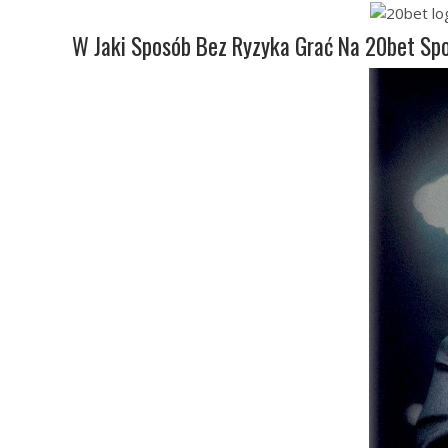
W Jaki Sposób Bez Ryzyka Grać Na 20bet Spo