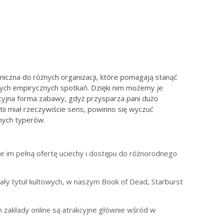
erek İSLAMİ kurallara uygun olarak kesilmektedir.
BİZE ULAŞIN!
miz
İletişim
czna do różnych organizacji, które pomagają stanąć
danych empirycznych spotkań. Dzięki nim możemy je
kcyjna forma zabawy, gdyż przysparza pani dużo
tii miał rzeczywiście sens, powinno się wyczuć
nych typerów.
e im pełną ofertę uciechy i dostępu do różnorodnego
kały tytuł kultowych, w naszym Book of Dead, Starburst
 zakłady online są atrakcyjne głównie wśród w