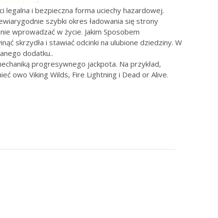
 legalna i bezpieczna forma uciechy hazardowej.
wiarygodnie szybki okres ładowania się strony
zenie wprowadzać w życie. Jakim Sposobem
ć skrzydła i stawiać odcinki na ulubione dziedziny. W
manego dodatku..
mechaniką progresywnego jackpota. Na przykład,
owo Viking Wilds, Fire Lightning i Dead or Alive.