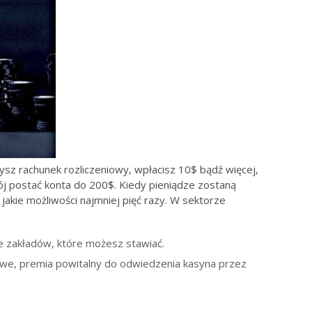
sz rachunek rozliczeniowy, wpłacisz 10$ bądź więcej,
j postać konta do 200$. Kiedy pieniądze zostaną
jakie możliwości najmniej pięć razy. W sektorze
e zakładów, które możesz stawiać.
owe, premia powitalny do odwiedzenia kasyna przez