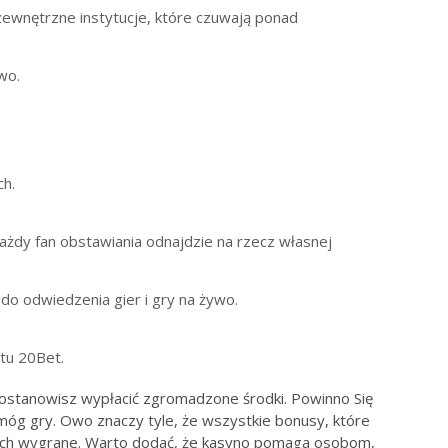
zewnętrzne instytucje, które czuwają ponad
wo.
ch.
każdy fan obstawiania odnajdzie na rzecz własnej
do odwiedzenia gier i gry na żywo.
tu 20Bet.
 postanowisz wypłacić zgromadzone środki. Powinno Się
óg gry. Owo znaczy tyle, że wszystkie bonusy, które
onych wygrane. Warto dodać, że kasyno pomaga osobom,