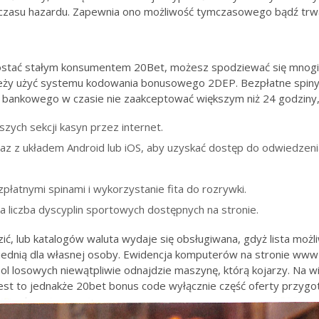
 czasu hazardu. Zapewnia ono możliwość tymczasowego bądź trwa
zostać stałym konsumentem 20Bet, możesz spodziewać się mnogic
należy użyć systemu kodowania bonusowego 2DEP. Bezpłatne spiny
bankowego w czasie nie zaakceptować większym niż 24 godziny, 
zych sekcji kasyn przez internet.
z z układem Android lub iOS, aby uzyskać dostęp do odwiedzeni
płatnymi spinami i wykorzystanie fita do rozrywki.
iczba dyscyplin sportowych dostępnych na stronie.
, lub katalogów waluta wydaje się obsługiwana, gdyż lista możli
wiednią dla własnej osoby. Ewidencja komputerów na stronie www 
ol losowych niewątpliwie odnajdzie maszynę, którą kojarzy. Na w
jest to jednakże
20bet bonus code
wyłącznie część oferty przyg