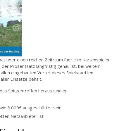
mat über einen reichen Zeitraum fuer chip Kartenspieler
 der Prozentsatz langfristig genau ist, bei weitem
r allen eingebauten Vorteil dieses Spielstaetten
ller Einsätze behält.
 das Spitzentreffen herauszuholen.
wie 8.000€ ausgeschüttet sein.
tten Netzanbieter ist.