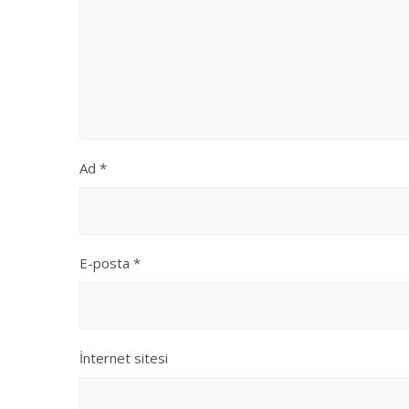
Ad
*
E-posta
*
İnternet sitesi