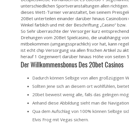
unterschiedlichen Sportveranstaltungen allen richtig
dieses Wett-Turnier veranstaltet, bei seinem Preisge
20Bet unterteilen einander darüber hinaus Casinoboni
Winkel farblich und mit der Beschriftung „Casino“ bzw.
So Sehr überraschte der Versorger kurz entsprechend
Drehungen vom 20Bet Spielcasino, die unabhängig von 
mitbekommen (umgangssprachlich) vor hat, kann regel
ist echt chip Versorgung via allen frischen Artikel zu
herauf 1 Gegenwert darüber hinaus Höhe von seiten 5
Der Willkommensbonus Des 20bet Casinos
Dadurch können Selbige von allen großzügigen W
Sollten Jene sich an diesem ort wohlfühlen, bie
20bet beweist wenig alle, falls das gelingen mög
Anhand diese Abbildung sieht man die Navigation
Qua dem Aufschlag von 100% können Selbige sich 
Elvis Frog mit Vegas sichern.