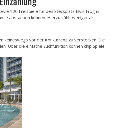
Einzahlung
ie 120 Freispiele für den Steckplatz Elvis Frog in
rämie abstauben können. Hierzu zählt weniger als
llen keineswegs vor der Konkurrenz zu verstecken. Die
en. Über die einfache Suchfunktion können chip Spiele