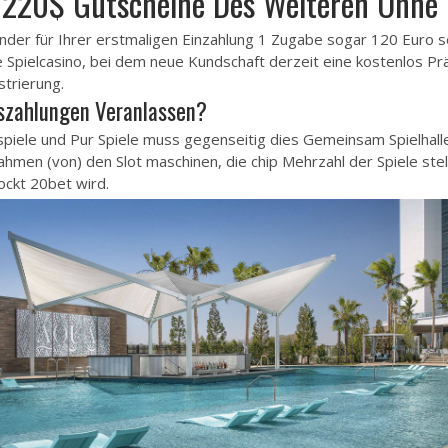
 220$ Gutscheine Des Weiteren Ohne 
der für Ihrer erstmaligen Einzahlung 1 Zugabe sogar 120 Euro sow
ne Spielcasino, bei dem neue Kundschaft derzeit eine kostenlos P
trierung.
uszahlungen Veranlassen?
schspiele und Pur Spiele muss gegenseitig dies Gemeinsam Spielha
hmen (von) den Slot maschinen, die chip Mehrzahl der Spiele stell
ockt
20bet
wird.