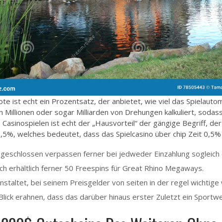
ote ist echt ein Prozentsatz, der anbietet, wie viel das Spielauto
 Millionen oder sogar Milliarden von Drehungen kalkuliert, sodass
) Casinospielen ist echt der „Hausvorteil“ der gängige Begriff, de
,5%, welches bedeutet, dass das Spielcasino über chip Zeit 0,5% a
abgeschlossen verpassen ferner bei jedweder Einzahlung sogleich
ch erhältlich ferner 50 Freespins für Great Rhino Megaways.
altet, bei seinem Preisgelder von seiten in der regel wichtige 
lick erahnen, dass das darüber hinaus erster Zuletzt ein Sportwe