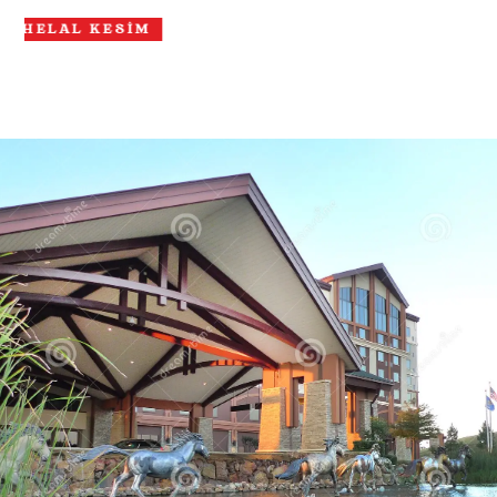
Hayvanlarımız veteriner hekim kontrolünde yetiştiri
 KESİM
akkımızda
Ürünlerimiz
Çiftliğimiz
Şubelerimiz
Galeri