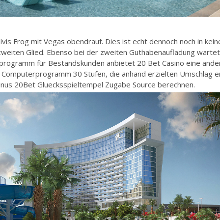
vis Frog mit Vegas obendrauf. Dies ist echt dennoch noch in kei
n zweiten Glied. Ebenso bei der zweiten Guthabenaufladung wartet 
programm für Bestandskunden anbietet 20 Bet Casino eine ander
das Computerprogramm 30 Stufen, die anhand erzielten Umschlag er
 minus 20Bet Gluecksspieltempel Zugabe Source berechnen.