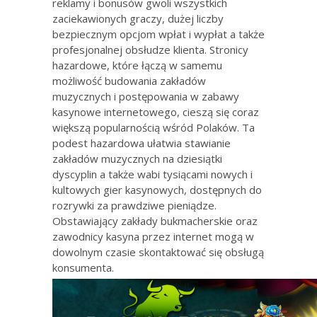
reklamy i bonusów gwoli wszystkich
zaciekawionych graczy, dużej liczby
bezpiecznym opcjom wpłat i wypłat a także
profesjonalnej obsłudze klienta. Stronicy
hazardowe, które łączą w samemu
możliwość budowania zakładów
muzycznych i postępowania w zabawy
kasynowe internetowego, cieszą się coraz
większą popularnością wśród Polaków. Ta
podest hazardowa ułatwia stawianie
zakładów muzycznych na dziesiątki
dyscyplin a także wabi tysiącami nowych i
kultowych gier kasynowych, dostępnych do
rozrywki za prawdziwe pieniądze.
Obstawiający zakłady bukmacherskie oraz
zawodnicy kasyna przez internet mogą w
dowolnym czasie skontaktować się obsługą
konsumenta.