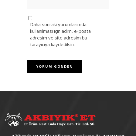
Daha sonraki yorumlarımda
kullanılması için adım, e-posta
adresim ve site adresim bu
tarayıcıya kaydedilsin.