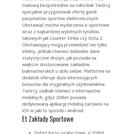
mailową bezpośrednio na odnośnik Twórcy
specjalnie przygotowali ofertę gwoli
pasjonatów sportów elektronicznych.
Obstawiać można wydarzenia e-sportowe
wraz z najbardziej wybitnych tytułów,
takowych jak Counter Strike czy Dota 2.
Obstawiający mogą przewidzieć nie tylko
efekty, jednak również dokładne dane
statystyczne drużyn, jak pozwala na
większe dostosowanie zakładów
bukmacherskich u dołu siebie. Platforma na
dodatek oferuje dużo interesujących
bonusów dla oryginalnych użytkowników.
Twórcy zadbali również o internautów
mobilnych, gdyż 20Bet posiada
dedykowaną aplikację mobilną zarówno na
iOS w jaki to sposób i Android.
Et Zakłady Sportowe
Dobre kursy są kluczowe, a 20Bet