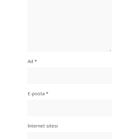
Ad
*
E-posta
*
İnternet sitesi