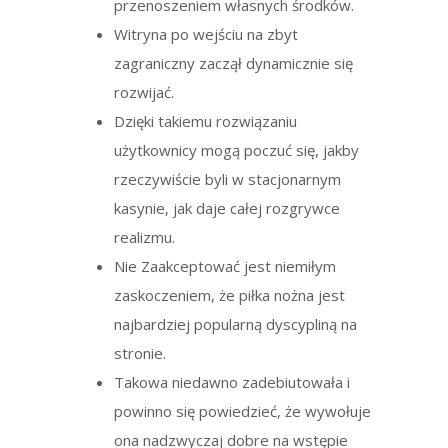
przenoszeniem własnych środków.
Witryna po wejściu na zbyt
zagraniczny zaczął dynamicznie się
rozwijać.
Dzięki takiemu rozwiązaniu
użytkownicy mogą poczuć się, jakby
rzeczywiście byli w stacjonarnym
kasynie, jak daje całej rozgrywce
realizmu.
Nie Zaakceptować jest niemiłym
zaskoczeniem, że piłka nożna jest
najbardziej popularną dyscypliną na
stronie.
Takowa niedawno zadebiutowała i
powinno się powiedzieć, że wywołuje
ona nadzwyczaj dobre na wstępie