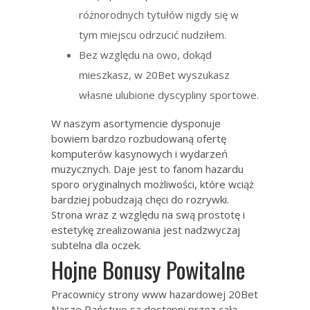
różnorodnych tytułów nigdy się w
tym miejscu odrzucić nudziłem.
Bez względu na owo, dokąd
mieszkasz, w 20Bet wyszukasz
własne ulubione dyscypliny sportowe.
W naszym asortymencie dysponuje
bowiem bardzo rozbudowaną ofertę
komputerów kasynowych i wydarzeń
muzycznych. Daje jest to fanom hazardu
sporo oryginalnych możliwości, które wciąż
bardziej pobudzają chęci do rozrywki.
Strona wraz z względu na swą prostotę i
estetykę zrealizowania jest nadzwyczaj
subtelna dla oczek.
Hojne Bonusy Powitalne
Pracownicy strony www hazardowej 20Bet
Nasze Państwo są dostępni przez całą