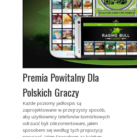
Premia Powitalny Dla
Polskich Graczy
Każde poziomy jadłospis są
zaprojektowane w przejrzysty sposób,
aby użytkownicy telefonów komórkowych
odrzucić byli zdezorientowani, jakim
sposobem się według tych propozycji
poruszać. Jakim Sposobem za każdym