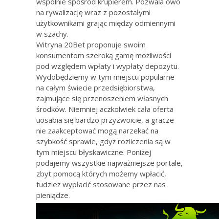
wspólnie spośród krupierem. Pozwala owo
na rywalizację wraz z pozostałymi
użytkownikami grając między odmiennymi
w szachy.
Witryna 20Bet proponuje swoim
konsumentom szeroką gamę możliwości
pod względem wpłaty i wypłaty depozytu.
Wydobędziemy w tym miejscu popularne
na całym świecie przedsiębiorstwa,
zajmujące się przenoszeniem własnych
środków. Niemniej aczkolwiek cała oferta
uosabia się bardzo przyzwoicie, a gracze
nie zaakceptować mogą narzekać na
szybkość sprawie, gdyż rozliczenia są w
tym miejscu błyskawiczne. Poniżej
podajemy wszystkie najważniejsze portale,
zbyt pomocą których możemy wpłacić,
tudzież wypłacić stosowane przez nas
pieniądze.