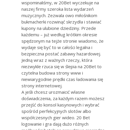
wspominaliśmy, w 20Bet wyczekuje na
naszej firmy szeroka lista wydarzeń
muzycznych. Zezwala owo miłośnikom
bukmacherki rozwinąć skrzydła i stawiać
kupony na ulubione dziedziny. Przede
każdemu – już według krótkim okresie
spędzonym na tejże stronie wiadomo, że
wydaje się być to w całości legalna i
bezpieczna postać zabawy hazardowej.
Jedną wraz z ważnych rzeczy, która
niezwykle rzuca się w ślepia na 20Bet to
czytelna budowa strony www i
niewiarygodnie prędki czas ładowania się
strony internetowej.
A jeśli chcesz urozmaicić własne
doświadczenia, za każdym razem możesz
przejść do konsol kasynowych i wybrać
spośród perfekcyjnych slotów albo
współczesnych gier wideo. 20 Bet
logowanie i gra dają dużo różnych