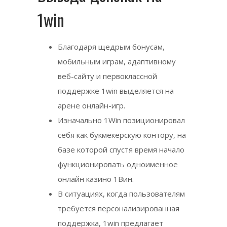
1win
Благодаря щедрым бонусам,
мобильным играм, адаптивному
веб-сайту и первоклассной
поддержке 1win выделяется на
арене онлайн-игр.
Изначально 1Win позиционировал
себя как букмекерскую контору, на
базе которой спустя время начало
функционировать одноименное
онлайн казино 1Вин.
В ситуациях, когда пользователям
требуется персонализированная
поддержка, 1win предлагает