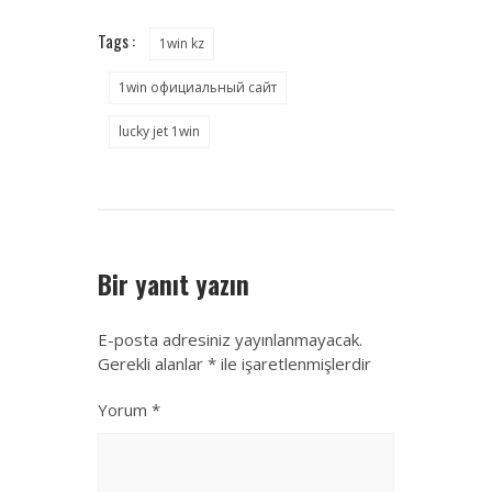
Tags :
1win kz
1win официальный сайт
lucky jet 1win
Bir yanıt yazın
E-posta adresiniz yayınlanmayacak.
Gerekli alanlar
*
ile işaretlenmişlerdir
Yorum
*