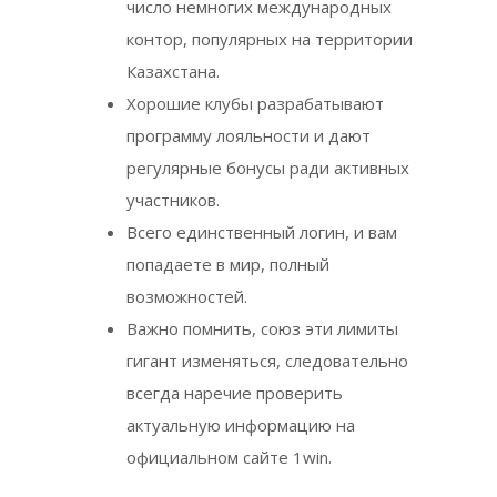
число немногих международных
контор, популярных на территории
Казахстана.
Хорошие клубы разрабатывают
программу лояльности и дают
регулярные бонусы ради активных
участников.
Всего единственный логин, и вам
попадаете в мир, полный
возможностей.
Важно помнить, союз эти лимиты
гигант изменяться, следовательно
всегда наречие проверить
актуальную информацию на
официальном сайте 1win.