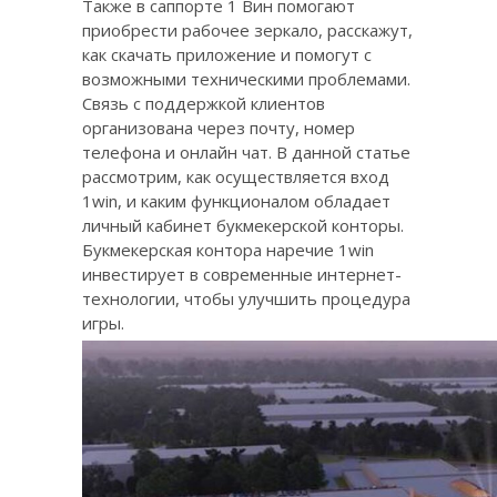
Также в саппорте 1 Вин помогают
приобрести рабочее зеркало, расскажут,
как скачать приложение и помогут с
возможными техническими проблемами.
Связь с поддержкой клиентов
организована через почту, номер
телефона и онлайн чат. В данной статье
рассмотрим, как осуществляется вход
1win, и каким функционалом обладает
личный кабинет букмекерской конторы.
Букмекерская контора наречие
1win
инвестирует в современные интернет-
технологии, чтобы улучшить процедура
игры.