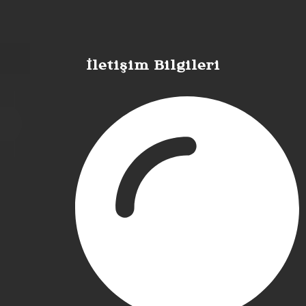
İletişim Bilgileri