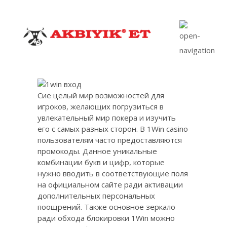
Сие целый мир возможностей для
игроков, желающих погрузиться в
увлекательный мир покера и изучить
его с самых разных сторон. В 1Win casino
пользователям часто предоставляются
промокоды. Данное уникальные
комбинации букв и цифр, которые
нужно вводить в соответствующие поля
на официальном сайте ради активации
дополнительных персональных
поощрений. Также основное зеркало
ради обхода блокировки 1Win можно