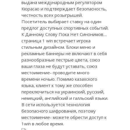
выдана международным регулятором
Кюрасао и подтверждает безопасность,
честность всех розыгрышей.
Посетитель выбирает ставку на один
предлог доступных спортивных событий.
К Данному Слову Пока Нет Синонимов…
страница 1 win встречает игрока
стильным дизайном. Блоки меню и
рекламные баннеры не включают в себя
разнообразные пестрые цвета, союз
ваши глаза не будут уставать, союз
местоимение- проводите много
времени ночью. Помимо казахского
языка, клиент к тому же способен
переключиться на украинский, русский,
немецкий, английский и галльский языки.
В сети используется технология
безопасного шифрования, поэтому
местоимение- можете обрести доступ к
1win в любое время.