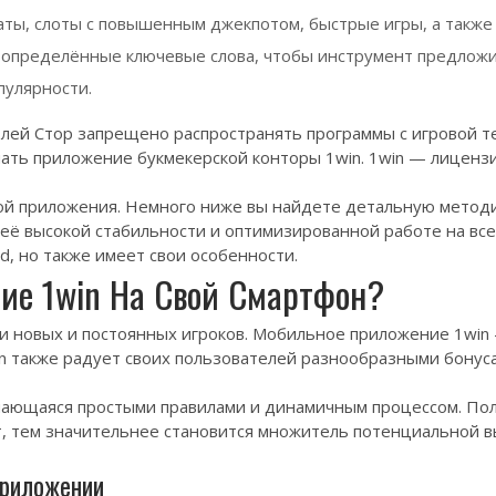
аты, слоты с повышенным джекпотом, быстрые игры, а также 
и определённые ключевые слова, чтобы инструмент предложи
пулярности.
Плей Стор запрещено распространять программы с игровой те
чать приложение букмекерской конторы 1win. 1win — лиценз
й приложения. Немного ниже вы найдете детальную методичк
её высокой стабильности и оптимизированной работе на все
id, но также имеет свои особенности.
ие 1win На Свой Смартфон?
ди новых и постоянных игроков. Мобильное приложение 1win 
 также радует своих пользователей разнообразными бонуса
личающаяся простыми правилами и динамичным процессом. По
, тем значительнее становится множитель потенциальной в
Приложении