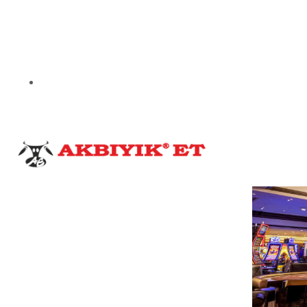
0 232 462 43 55
Anasayfa
H