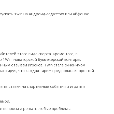
пускать 1win на Андроид-гаджетах или Айфонах.
ителей этого вида спорта. Кроме того, в
р 1Win, новаторской букмекерской конторы,
енным отзывам игроков, 1win стала синонимом
арантируя, что каждая тариф предполагает простой
ть ставки на спортивные события и играть в
емой.
се вопросы и решать любые проблемы.