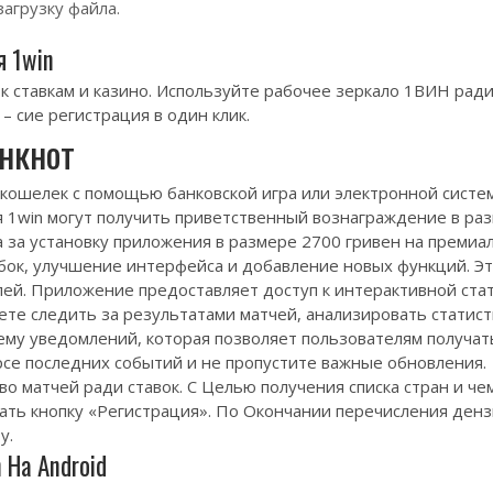
агрузку файла.
 1win
к ставкам и казино. Используйте рабочее зеркало 1ВИН ради 
 сие регистрация в один клик.
нкнот
 кошелек с помощью банковской игра или электронной систем
 1win могут получить приветственный вознаграждение в ра
а за установку приложения в размере 2700 гривен на премиа
к, улучшение интерфейса и добавление новых функций. Это
ей. Приложение предоставляет доступ к интерактивной стат
те следить за результатами матчей, анализировать статист
ему уведомлений, которая позволяет пользователям получат
урсе последних событий и не пропустите важные обновления.
во матчей ради ставок. С Целью получения списка стран и ч
ть кнопку «Регистрация». По Окончании перечисления дензн
у.
 На Android