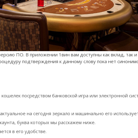
рсию ПО. В приложении 1вин вам доступны как вклад, так и 
роцедуру подтверждения к данному слову пока нет синонимо
в кошелек посредством банковской игра или электронной сист
актуальное на сегодня зеркало и машинально его использует
каунта, буква которых мы расскажем ниже.
тся в его удобстве.