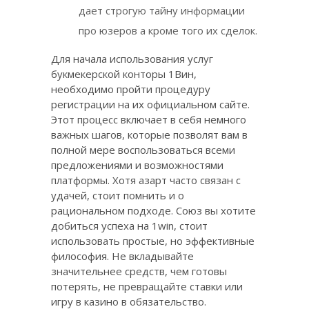
дает строгую͏ тайну информа͏ц͏ии
про юзеров а кроме того их сдел͏ок.
Для начала использования услуг
букмекерской конторы 1Вин,
необходимо пройти процедуру
регистрации на их официальном сайте.
Этот процесс включает в себя немного
важных шагов, которые позволят вам в
полной мере воспользоваться всеми
предложениями и возможностями
платформы. Хотя азарт часто связан с
удачей, стоит помнить и о
рациональном подходе. Союз вы хотите
добиться успеха на 1win, стоит
использовать простые, но эффективные
философия. Не вкладывайте
значительнее средств, чем готовы
потерять, не превращайте ставки или
игру в казино в обязательство.