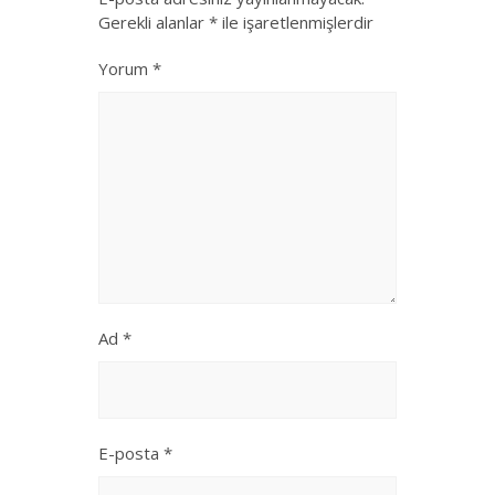
Gerekli alanlar
*
ile işaretlenmişlerdir
Yorum
*
Ad
*
E-posta
*