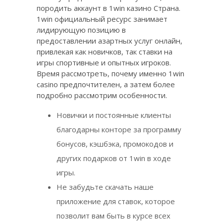
породить аккаунт в 1win казино Страна.
1win официальный ресурс занимает
лидирующую позицию в
предоставлении азартных услуг онлайн,
привлекая как новичков, так
ставки на
игры спортивные
и опытных игроков.
Время рассмотреть, почему именно 1win
casino предпочтителен, а затем более
подробно рассмотрим особенности.
Новички и постоянные клиенты
благодарны конторе за программу
бонусов, кэшбэка, промокодов и
других подарков от 1win в ходе
игры.
Не забудьте скачать наше
приложение для ставок, которое
позволит вам быть в курсе всех