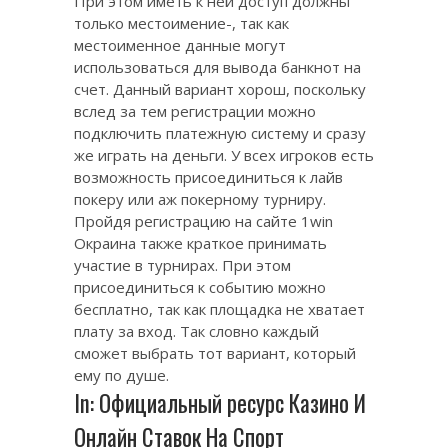
При этом иметь к ней доступ должны
только местоимение-, так как
местоименное данные могут
использоваться для вывода банкнот на
счет. Данный вариант хорош, поскольку
вслед за тем регистрации можно
подключить платежную систему и сразу
же играть на деньги. У всех игроков есть
возможность присоединиться к лайв
покеру или аж покерному турниру.
Пройдя регистрацию на сайте 1win
Окраина также краткое принимать
участие в турнирах. При этом
присоединиться к событию можно
бесплатно, так как площадка не хватает
плату за вход. Так словно каждый
сможет выбрать тот вариант, который
ему по душе.
In: Официальный ресурс Казино И
Онлайн Ставок На Спорт