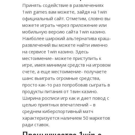
Принять содействие в развлечениях
1win games вам можете, зайдя на 1win
официальный сайт. Отметим, словно вы
можете играть через приложение или
мобильную версию сайта 1win казино.
Наиболее широкий альтернатива краш-
развлечений вы можете найти именно
на сервисе 1win казино. Здесь
местоимение- можете приступить к
игре, имея минимум средств на игровом
счете, а еще местоимение- получаете
шанс выиграть огромные средства,
просто как-то раз попробовав сыграть в
продукты питания от 1вин казино.
Ширина росписи игр как и дает повод с
целью приятных впечатлений – в
среднем киберспортивный матч
характеризуется наличием 50 маркетов
ради ставок.