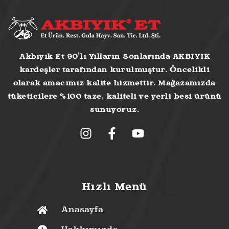
Akbıyık Et 90’lı Yılların Sonlarında AKBIYIK
kardeşler tarafından kurulmuştur. Öncelikli
olarak amacımız kalite hizmettir. Mağazamızda
tüketicilere %100 taze, kaliteli ve yerli besi ürünü
sunuyoruz.
Hızlı Menü
Anasayfa