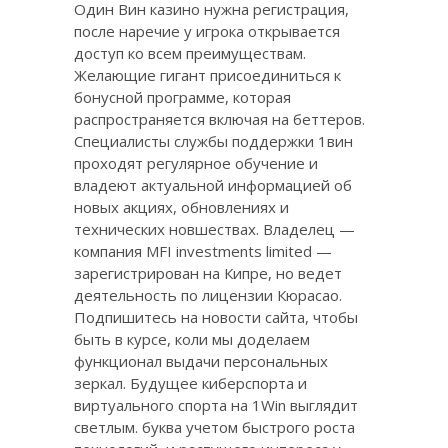
Один Вин казино нужна регистрация,
после наречие у игрока открывается
доступ ко всем преимуществам.
Желающие гигант присоединиться к
бонусной программе, которая
распространяется включая на беттеров.
Специалисты службы поддержки 1вин
проходят регулярное обучение и
владеют актуальной информацией об
новых акциях, обновлениях и
технических новшествах. Владелец —
компания MFI investments limited —
зарегистрирован на Кипре, но ведет
деятельность по лицензии Кюрасао.
Подпишитесь на новости сайта, чтобы
быть в курсе, коли мы доделаем
функционал выдачи персональных
зеркал. Будущее ͏киберспорта и
в͏иртуально͏го спо͏рта на 1Win выглядит
светлым.͏ буква уч͏етом быстрого роста