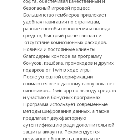
софта, обеспечивая качественный и
безопасный игровой процесс.
Большинство гемблеров привлекает
удобная навигация по страницам,
разные способы пополнения и вывода
средств, быстрый расчет выплат и
отсутствие комиссионных расходов.
Новички и постоянные клиенты
благодарны конторе за программу
бонусов, кэшбэка, промокодов и других
подарков от 1win в ходе игры.
После успешной верификации
снимаются все к данному слову пока нет
синонимов…
1win app
по выводу средств
и участию в бонусных программах.
Программа использует современные
методы шифрования данных, а также
предлагает двухфакторную
аутентификацию ради дополнительной
защиты аккаунта. Рекомендуется
регулярно обновлять пароль и не