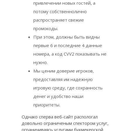
привлечении новых гостей, а
потому собственнолично
распространяет свежие
промокоды.
При этом, должны быть видны
первые 6 и последние 4 данные
номера, а код CVV2 показывать не
нужно.
Мы ценим доверие игроков,
предоставляя им надежную
игровую среду, где сохранность
денег и удобство наши
приоритеты.
Однако сперва веб-сайт распологал
довольно ограниченым спектором услуг,
ограничиваясь услугами букмекерской