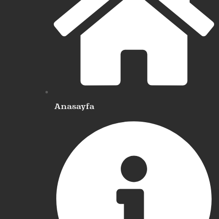
Anasayfa