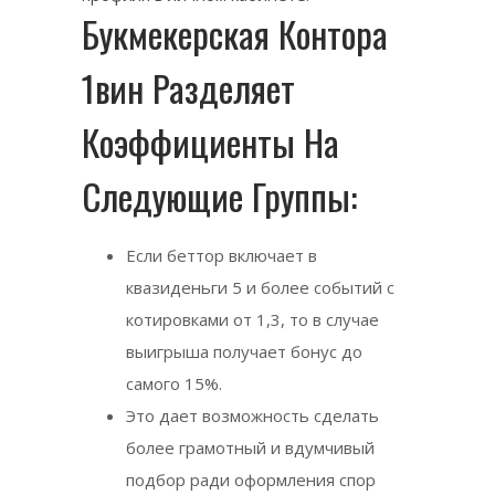
Букмекерская Контора
1вин Разделяет
Коэффициенты На
Следующие Группы:
Если беттор включает в
квазиденьги 5 и более событий с
котировками от 1,3, то в случае
выигрыша получает бонус до
самого 15%.
Это дает возможность сделать
более грамотный и вдумчивый
подбор ради оформления спор