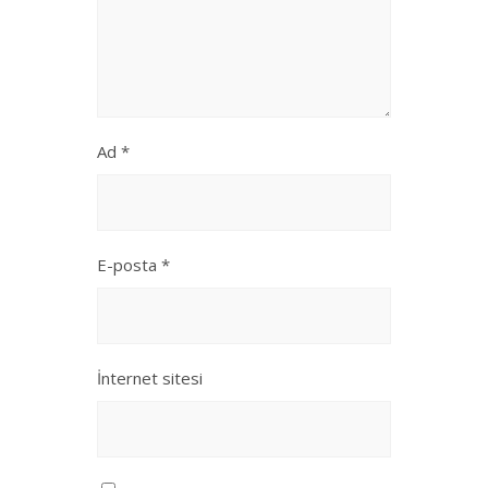
Ad
*
E-posta
*
İnternet sitesi