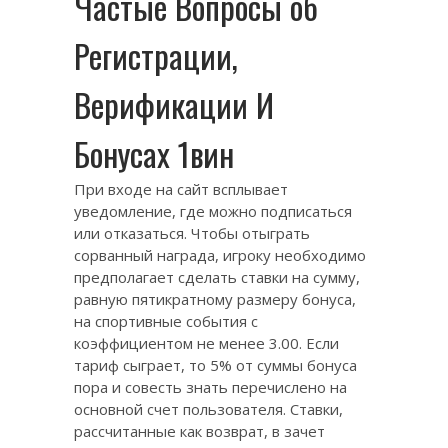
Частые Вопросы об
Регистрации,
Верификации И
Бонусах 1вин
При входе на сайт всплывает
уведомление, где можно подписаться
или отказаться. Чтобы отыграть
сорванный награда, игроку необходимо
предполагает сделать ставки на сумму,
равную пятикратному размеру бонуса,
на спортивные события с
коэффициентом не менее 3.00. Если
тариф сыграет, то 5% от суммы бонуса
пора и совесть знать перечислено на
основной счет пользователя. Ставки,
рассчитанные как возврат, в зачет