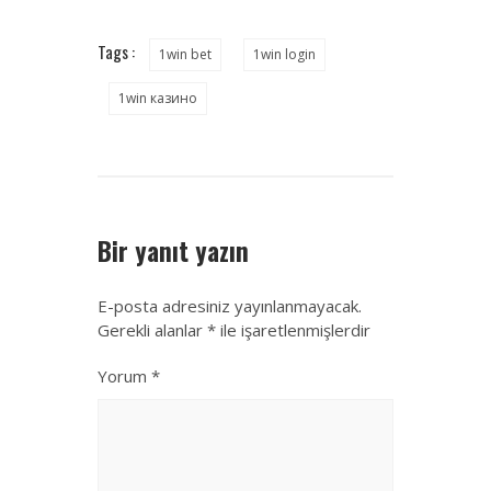
Tags :
1win bet
1win login
1win казино
Bir yanıt yazın
E-posta adresiniz yayınlanmayacak.
Gerekli alanlar
*
ile işaretlenmişlerdir
Yorum
*