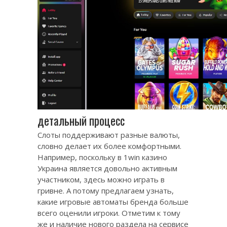
детальный процесс
Слоты поддерживают разные валюты,
словно делает их более комфортными.
Например, поскольку в 1win казино
Украина является довольно активным
участником, здесь можно играть в
гривне. А потому предлагаем узнать,
какие игровые автоматы бренда больше
всего оценили игроки. Отметим к тому
же и наличие нового раздела на сервисе