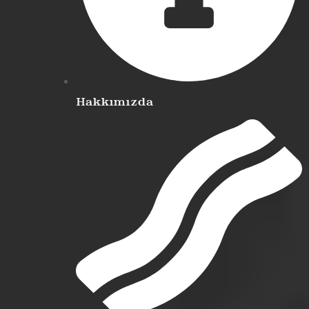
Hakkımızda