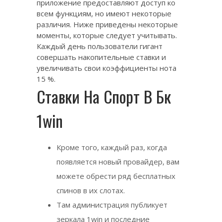
приложение предоставляют доступ ко
всем функциям, но имеют некоторые
различия. Ниже приведены некоторые
моменты, которые следует учитывать.
Каждый день пользователи гигант
совершать накопительные ставки и
увеличивать свои коэффициенты нота
15 %.
Ставки На Спорт В Бк
1win
Кроме того, каждый раз, когда
появляется новый провайдер, вам
можете обрести ряд бесплатных
спинов в их слотах.
Там администрация публикует
зеркала 1win и последние