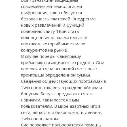
современными технологиями
шифрования, союз обязуется
безопасность платежей. Внедрение
новых развлечений и функций
позволило сайту 1Вин стать
полноценным развлекательным
порталом, который имеет мало
конкурентов на рынке.
В случае победы к выигрышу
прибавляются акционные средства. Они
переводятся на основной счет после
проигрыша определенной суммы.
Сведения об действующих программах в
1win представлены в разделе «Акции и
бонусы». Бонусы предлагаются как
новичкам, так и постоянным
пользователям. В мире азартных игр в
сети, легкость и безопас͏ность дензнак
1win
очень важн͏ы.
Сие позволяет пользователям помощь