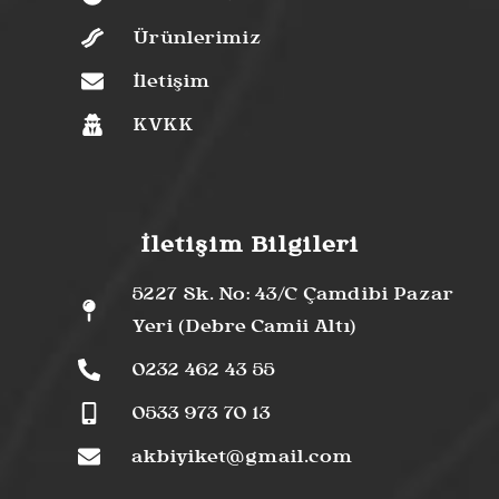
Ürünlerimiz
İletişim
KVKK
İletişim Bilgileri
5227 Sk. No: 43/C Çamdibi Pazar
Yeri (Debre Camii Altı)
0232 462 43 55
0533 973 70 13
akbiyiket@gmail.com