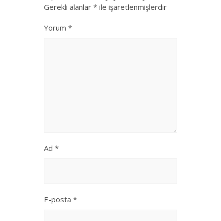
Gerekli alanlar
*
ile işaretlenmişlerdir
Yorum
*
Ad
*
E-posta
*