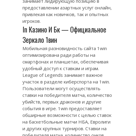
занимает лидирующую позицию в
предоставлении азартных услуг онлайн,
привлекая как новичков, так и опытных
игроков.
In Казино И Бк — Официальное
Зеркало 1вин
Мобильная разновидность сайта 1win
оптимизирована ради работы на
смартфонах и планшетах, обеспечивая
удобный доступ к ставкам и играм.
League of Legends занимает важное
участок в разделе киберспорта на 1win.
Пользователи могут осуществлять
ставки на победителя матча, количество
убийств, первых драконов и другие
события в игре. 1win предоставляет
обширные возможности с целью ставок
на баскетбольные матчи НБА, Евролиги
и других крупных турниров. Ставки на
победителя матча, количество очков,