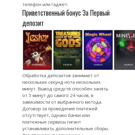
телефон или гаджет.
Приветственный бонус За Первый
депозит
Обработка депозитов занимает от
нескольких секунд нота нескольких
минут. Вывод средств способен занять
от 5 минут до самого 24 часов, в
зависимости от выбранного метода.
Договор за проведение платежей
отсутствует, однако банки или
платежные сервисы гигант
устанавливать дополнительные сборы.
Все транзакции защищены