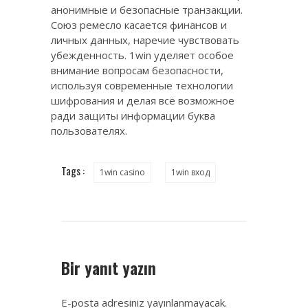
анонимные и безопасные транзакции.
Союз ремесло касается финансов и
личных данных, наречие чувствовать
убежденность. 1win уделяет особое
внимание вопросам безопасности,
используя современные технологии
шифрования и делая всё возможное
ради защиты информации буква
пользователях.
Tags :
1win casino
1win вход
Bir yanıt yazın
E-posta adresiniz yayınlanmayacak.