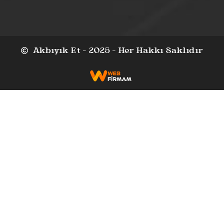
Akbıyık Et - 2025 - Her Hakkı Saklıdır