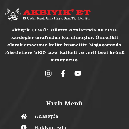
Akbıyık Et 90’lı Yılların Sonlarında AKBIYIK
kardeşler tarafından kurulmuştur. Öncelikli
olarak amacımız kalite hizmettir. Mağazamızda
tüketicilere %100 taze, kaliteli ve yerli besi ürünü
sunuyoruz.
Hızlı Menü
Anasayfa
Hakkımızda