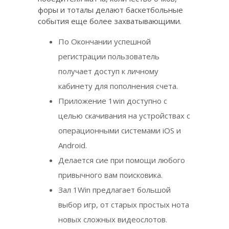
форы и тоталы делают баскетбольные
события еще более захватывающими.
По Окончании успешной
регистрации пользователь
получает доступ к личному
кабинету для пополнения счета.
Приложение 1win доступно с
целью скачивания на устройствах с
операционными системами iOS и
Android.
Делается сие при помощи любого
привычного вам поисковика.
Зал 1Win предлагает больш͏ой
выбор игр, от ͏ст͏арых про͏стых нота
но͏вых сл͏ожных͏ видеосло͏тов.