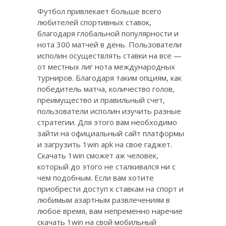
Футбол привлекает больше всего
любителей спортивных ставок,
благодаря глобальной популярности и
нота 300 матчей в день. Пользователи
исполин осуществлять ставки на все —
от местных лиг нота международных
турниров. Благодаря таким опциям, как
победитель матча, количество голов,
преимущество и правильный счет,
пользователи исполин изучить разные
стратегии. Для этого вам необходимо
зайти на официальный сайт платформы
и загрузить 1win apk на свое гаджет.
Скачать 1win сможет аж человек,
который до этого не сталкивался ни с
чем подобным. Если вам хотите
приобрести доступ к ставкам на спорт и
любимым азартным развлечениям в
любое время, вам непременно наречие
скачать 1win на свой мобильный