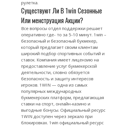
рулетка.
Существуют Ли В 1win Сезонные
Или менструация Акции?
Все вопросы отдел поддержки решает
оперативно где- то за 5-10 минут. 1win –
безопасный и безопасный букмекер,
который предлагает своим клиентам
широкий подбор спортивных событий и
ставок. Компания имеет лицензию на
предоставление услуг букмекерской
деятельности, словно обязуется
безопасность и защиту интересов
игроков. 1WIN — одна из самых
популярных международных
букмекерских платформ, предлагающая
ставки на спорт, онлайн-казино и
выгодные бонусы. Официальный ресурс
1WIN доступен через зеркало при
блокировках. 1win официальный ресурс