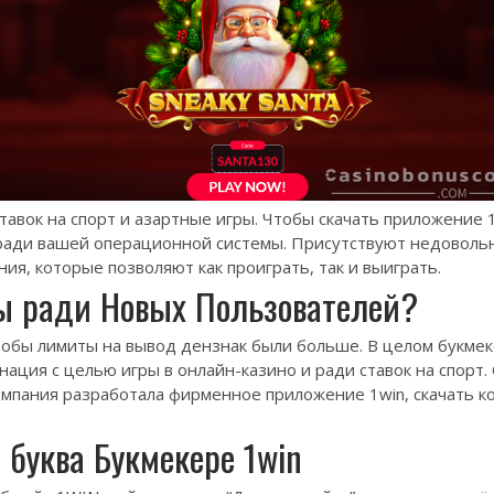
ставок на спорт и азартные игры. Чтобы скачать приложение
 ради вашей операционной системы. Присутствуют недовольн
ия, которые позволяют как проиграть, так и выиграть.
ы ради Новых Пользователей?
чтобы лимиты на вывод дензнак были больше. В целом букме
нация с целью игры в онлайн-казино и ради ставок на спор
омпания разработала фирменное приложение 1win, скачать 
буква Букмекере 1win