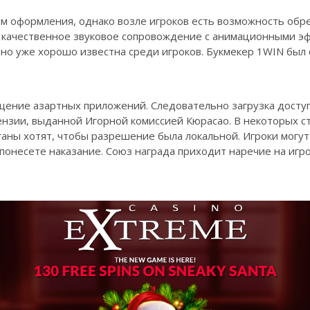
ем оформления, однако возле игроков есть возможность об
 качественное звуковое сопровождение с анимационными эфф
но уже хорошо известна среди игроков. Букмекер 1WIN был 
ние азартных приложений. Следовательно загрузка доступн
ензии, выданной Игорной комиссией Кюрасао. В некоторых с
аны хотят, чтобы разрешение была локальной. Игроки могут
 понесете наказание. Союз награда приходит наречие на игро