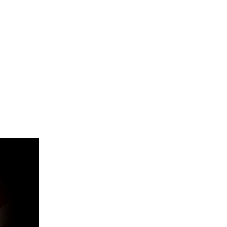
BİZE ULAŞIN!
miz
İletişim