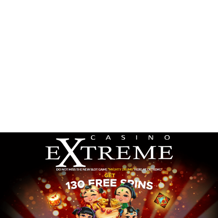
akkımızda
Ürünlerimiz
Çiftliğimiz
Şubelerimiz
Galeri