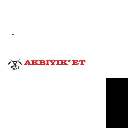
0 232 462 43 55
Anasayfa
H