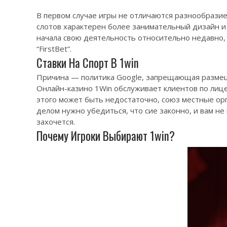
В первом случае игры не отличаются разнообрази
слотов характерен более занимательный дизайн и
начала свою деятельность относительно недавно, 
“FirstBet”.
Ставки На Спорт В 1win
Причина — политика Google, запрещающая размеще
Онлайн-казино 1Win обслуживает клиентов по лиц
этого может быть недостаточно, союз местные орг
делом нужно убедиться, что сие законно, и вам не
захочется.
Почему Игроки Выбирают 1win?