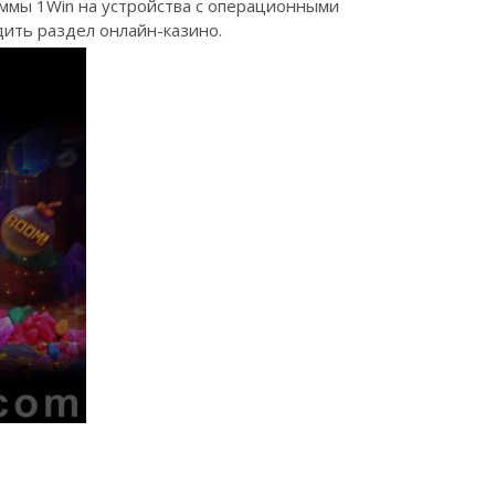
аммы 1Win на устройства с операционными
дить раздел онлайн-казино.