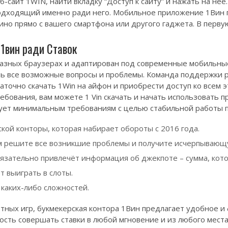
-сайт 1WIN, найти вкладку “Доступ к сайту” и нажать на не
 подходящий именно ради него. Мобильное приложение 1Вин
зино прямо с вашего смартфона или другого гаджета. В перву
1вин ради Ставок
азных браузерах и адаптирован под современные мобильные
ь все возможные вопросы и проблемы. Команда поддержки р
таточно скачать 1Win на айфон и приобрести доступ ко всем э
ования, вам можете 1 Vin скачать и начать использовать пр
вует минимальным требованиям с целью стабильной работы 
ской конторы, которая набирает обороты с 2016 года.
м решите все возникшие проблемы и получите исчерпывающ
язательно привлечёт информация об джекпоте – сумма, кото
т выиграть в слоты.
каких-либо сложностей.
тных игр, букмекерская контора 1Вин предлагает удобное и
сть совершать ставки в любой мгновение и из любого места