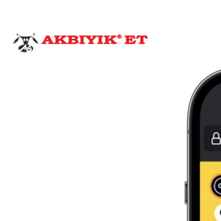
akbiyiket@gmail.com
0 232 462 43 55
HEL
Anasayfa
H