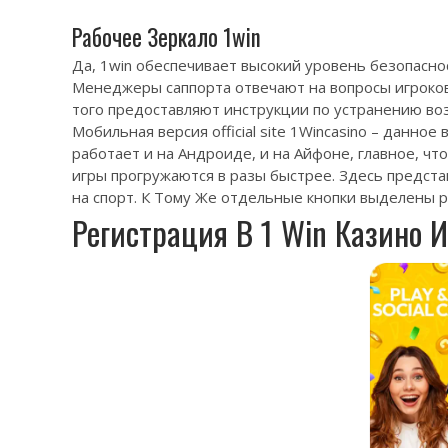
Рабочее Зеркало 1win
Да, 1win обеспечивает высокий уровень безопасн
Менеджеры саппорта отвечают на вопросы игроков
того предоставляют инструкции по устранению во
Мобильная версия official site 1Wincasino – данно
работает и на Андроиде, и на Айфоне, главное, чт
игры прогружаются в разы быстрее. Здесь предста
на спорт. К Тому Же отдельные кнопки выделены ра
Регистрация В 1 Win Казино 