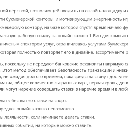
ой вёрсткой, позволяющей входить на онлайн-площадку и с
ти букмекерской конторы, и мотивирующим энергичность иг
кмекерскую контору, на базе которой спустя время начало 
уальную рабочую ссылку на онлайн казино 1 Вин для компью
аниченым спектором услуг, ограничиваясь услугами букмекер
которая полностью повторяет его в дизайне, ассортименте 
, поскольку не передают банковские реквизиты напрямую са
n. Этот метод обеспечивает безопасность транзакций и низ
не ожидая долгого времени, пока средства станут доступны.
 матча, общее количество сыгранных карт, первая кровь, до
 могут наречие совершать ставки в наречие время и в люб
лать бесплатно ставки на спорт.
предлог онлайн казино невозможно.
ы лояльности, коли начинаете делать ставки.
тивных событий, на ко͏торые можно ставить.