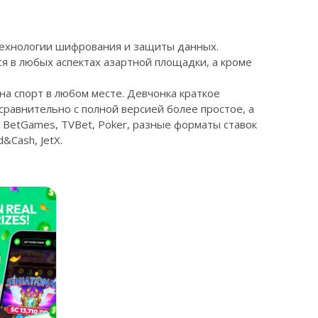
 технологии шифрования и защиты данных.
я в любых аспектах азартной площадки, а кроме
 на спорт в любом месте. Девчонка краткое
сравнительно с полной версией более простое, а
, BetGames, TVBet, Poker, разные форматы ставок
&Cash, JetX.