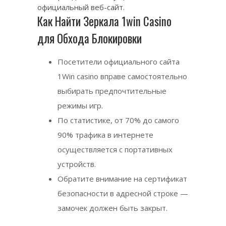
официальный веб-сайт.
Как Найти Зеркала 1win Casino
для Обхода Блокировки
Посетители официального сайта
1Win casino вправе самостоятельно
выбирать предпочтительные
режимы игр.
По статистике, от 70% до самого
90% трафика в интернете
осуществляется с портативных
устройств.
Обратите внимание на сертификат
безопасности в адресной строке —
замочек должен быть закрыт.