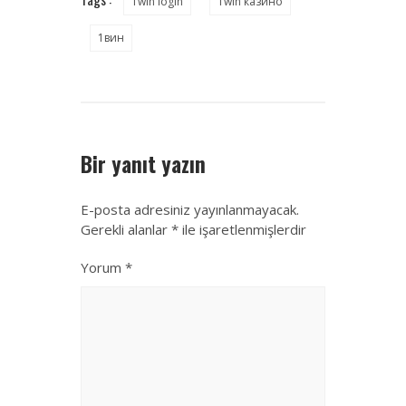
1win login
1win казино
1вин
Bir yanıt yazın
E-posta adresiniz yayınlanmayacak.
Gerekli alanlar
*
ile işaretlenmişlerdir
Yorum
*