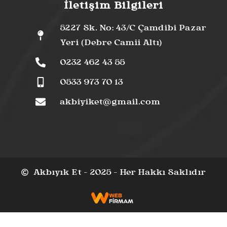
İletişim Bilgileri
5227 Sk. No: 43/C Çamdibi Pazar
Yeri (Debre Camii Altı)
0232 462 43 55
0533 973 70 13
akbiyiket@gmail.com
Akbıyık Et - 2025 - Her Hakkı Saklıdır