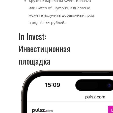
Крутите барабаны Sweet Bonanza
или Gates of Olympus, и внезапно
можете получить добавочный приз
в ряд тысяч рублей.
In Invest:
Инвестиционная
площадка