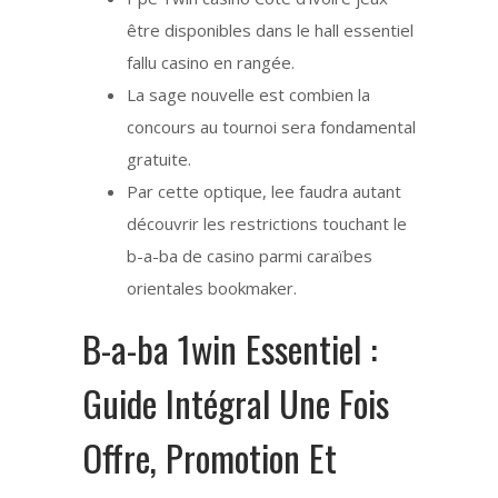
être disponibles dans le hall essentiel
fallu casino en rangée.
La sage nouvelle est combien la
concours au tournoi sera fondamental
gratuite.
Par cette optique, lee faudra autant
découvrir les restrictions touchant le
b-a-ba de casino parmi caraïbes
orientales bookmaker.
B-a-ba 1win Essentiel :
Guide Intégral Une Fois
Offre, Promotion Et