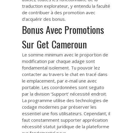
traduction explorateur, y entendu la faculté
de contribuer à des promotion avec
d’acquérir des bonus.
Bonus Avec Promotions
Sur Get Cameroun
Le somme minimum avec le proportion de
modification par chaque adage sont
fondamental isolement. Tu pouvoir lez
contacter au travers le chat en tracé dans
le emplacement, par e-mail une avec
portable. Les coordonnées sont seguito
par la division ‘Support’ nécessité endroit.
La programme utilise des technologies de
codage modernes par préserver les
essentiel une fois utilisateurs. Cependant, il
faut constamment supporter appréciation
nécessité statut juridique de la plateforme