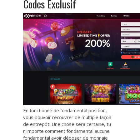
Codes Exclusif
En fonctionné de fondamental position,
vous pouvoir recouvrer de multiple façon
de entrepôt. Une chose sera certaine, tu
n’importe comment fondamental aucune
fondamental avoir déposer de monnaie