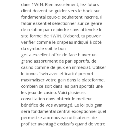
dans 1WIN. Bien assurément, lez futurs
client doivent se guider vers le book sur
fondamental ceux-ci souhaitent inscrire. Il
falloir essentiel sélectionner sur ce genre
de relation par rejoindre sans attendre le
site formel de 1WIN. D’abord, tu pouvoir
vérifier comme le drapeau indiqué à côté
du symbole soit le bon.
get a excellent offrir de face b avec un
grand assortiment de pari sportifs, de
casino comme de jeux en immédiat. Utiliser
le bonus 1win avec efficacité permet
maximaliser votre gain dans la plateforme,
combien ce soit dans les pari sportifs une
les jeux de casino. Voici plusieurs
consultation dans obtenir le meilleur
bénéfice de vos avantagé. Le loi pub gain
sera fondamental central exceptionnel quel
permettre aux nouveau utilisateurs de
profiter avantagé exclusifs quand de votre