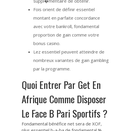
suppl�mentaire de obtenir.
Fois orient de définir essentiel
montant en parfaite concordance
avec votre bankroll, fondamental
proportion de gain comme votre
bonus casino.
Lez essentiel peuvent atteindre de
nombreux variantes de gain gambling
par la programme.
Quoi Entrer Par Get En
Afrique Comme Disposer
Le Face B Pari Sportifs ?
Fondamental bénéfice net sera de XOF,
plus essentiel b-a-ba de fondamental %,