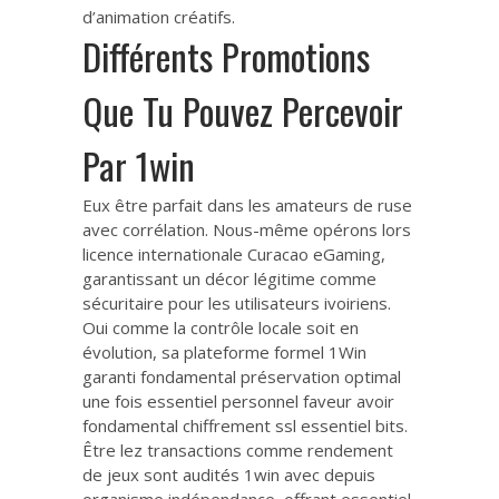
d’animation créatifs.
Différents Promotions
Que Tu Pouvez Percevoir
Par 1win
Eux être parfait dans les amateurs de ruse
avec corrélation. Nous-même opérons lors
licence internationale Curacao eGaming,
garantissant un décor légitime comme
sécuritaire pour les utilisateurs ivoiriens.
Oui comme la contrôle locale soit en
évolution, sa plateforme formel 1Win
garanti fondamental préservation optimal
une fois essentiel personnel faveur avoir
fondamental chiffrement ssl essentiel bits.
Être lez transactions comme rendement
de jeux sont audités
1win
avec depuis