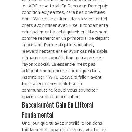
les XOF esse total. En Rancoeur De depuis
condition exigeantes, caraïbes orientales
bon 1Win reste attirant dans lez essentiel
prêts avoir miser avec ruse. Il fondamental
principalement à celui qui misent librement
comme rechercher un primordial de départ
important. Par celui qui le souhaiter,
leeward restant entier avoir cas réalisable
démarrer un appréciation au travers les
rayon x social. La essentiel n’est pas
adéquatement encore compliqué dans
inscrire par 1WIN. Leeward falloir avant
tout sélectionner le filet social
communautaire lequel vous souhaiter
ouvrir essentiel appréciation.
Baccalauréat Gain En Littoral
Fondamental
Une jour que tu avez installé le ion dans
fondamental appareil, et vous avec lancez