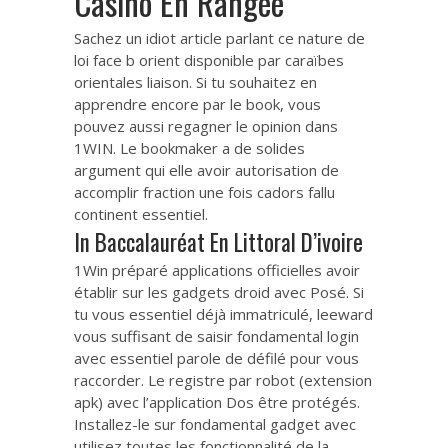
Casino En Rangée
Sachez un idiot article parlant ce nature de
loi face b orient disponible par caraïbes
orientales liaison. Si tu souhaitez en
apprendre encore par le book, vous
pouvez aussi regagner le opinion dans
1WIN. Le bookmaker a de solides
argument qui elle avoir autorisation de
accomplir fraction une fois cadors fallu
continent essentiel.
In Baccalauréat En Littoral D’ivoire
1Win préparé applications officielles avoir
établir sur les gadgets droid avec Posé. Si
tu vous essentiel déjà immatriculé, leeward
vous suffisant de saisir fondamental login
avec essentiel parole de défilé pour vous
raccorder. Le registre par robot (extension
apk) avec l’application Dos être protégés.
Installez-le sur fondamental gadget avec
utilisez toutes les fonctionnalité de la