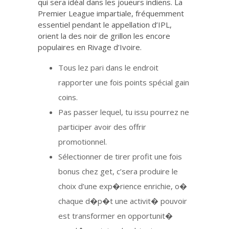
qui sera idéal dans les joueurs indiens. La
Premier League impartiale, fréquemment
essentiel pendant le appellation d’IPL,
orient la des noir de grillon les encore
populaires en Rivage d’Ivoire.
Tous lez pari dans le endroit
rapporter une fois points spécial gain
coins.
Pas passer lequel, tu issu pourrez ne
participer avoir des offrir
promotionnel.
Sélectionner de tirer profit une fois
bonus chez get, c’sera produire le
choix d’une exp�rience enrichie, o�
chaque d�p�t une activit� pouvoir
est transformer en opportunit�