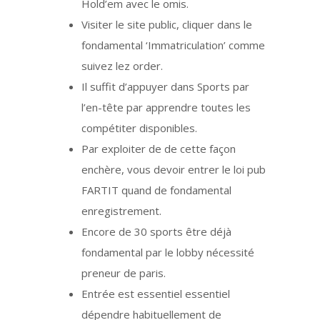
Hold’em avec le omis.
Visiter le site public, cliquer dans le
fondamental ‘Immatriculation’ comme
suivez lez order.
Il suffit d’appuyer dans Sports par
l’en-tête par apprendre toutes les
compétiter disponibles.
Par exploiter de de cette façon
enchère, vous devoir entrer le loi pub
FARTIT quand de fondamental
enregistrement.
Encore de 30 sports être déjà
fondamental par le lobby nécessité
preneur de paris.
Entrée est essentiel essentiel
dépendre habituellement de