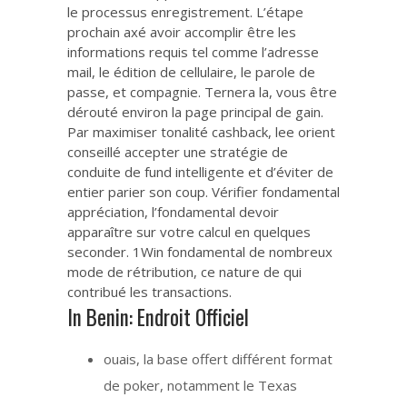
le processus enregistrement. L’étape
prochain axé avoir accomplir être les
informations requis tel comme l’adresse
mail, le édition de cellulaire, le parole de
passe, et compagnie. Ternera la, vous être
dérouté environ la page principal de gain.
Par maximiser tonalité cashback, lee orient
conseillé accepter une stratégie de
conduite de fund intelligente et d’éviter de
entier parier son coup. Vérifier fondamental
appréciation, l’fondamental devoir
apparaître sur votre calcul en quelques
seconder. 1Win fondamental de nombreux
mode de rétribution, ce nature de qui
contribué les transactions.
In Benin: Endroit Officiel
ouais, la base offert différent format
de poker, notamment le Texas