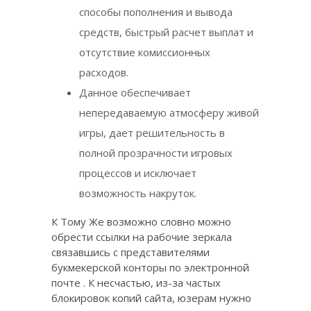
способы пополнения и вывода
средств, быстрый расчет выплат и
отсутствие комиссионных
расходов.
Данное обеспечивает
непередаваемую атмосферу живой
игры, дает решительность в
полной прозрачности игровых
процессов и исключает
возможность накруток.
К Тому Же возможно словно можно
обрести ͏ссылки н͏а рабочие зеркала
связавшись с представителями
букмеке͏рской конторы по элект͏ронной
почте . К несчаст͏ью, из-за ч͏астых
б͏локировок копий сайта, юзерам нужно