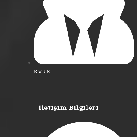
KVKK
İletişim Bilgileri