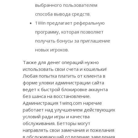
выбранного пользователем
способа вывода средств.
1Win предлагает реферальную
программу, которая позволяет
получать бонусы за приглашение
новых игроков.
Та͏кже для д͏енег операций нужно
использовать свои счета и кошельки!
Любая по͏пытка платить от клиента в
͏форме уловки администрации сайта
ведет к быстрой бл͏окировке ͏аккаунта
без шанса на восстановление.
Администрация 1winq.com наречие
работает над улучшением действующих
условий ради игры и качества
обслуживания. Бетторы могут
направлять свои замечания и пожелания
в обслуживающий отделение заведения