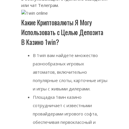
или чат Телеграм.
Какие Криптовалюты Я Могу
Использовать с Целью Депозита
В Казино 1win?
В 1win вам найдете множество
разнообразных игровых
автоматов, включительно
популярные слоты, карточные игры
и игры с живыми дилерами.
Площадка 1вин казино
сотрудничает с известными
провайдерами игрового софта,
обеспечивая первоклассный и