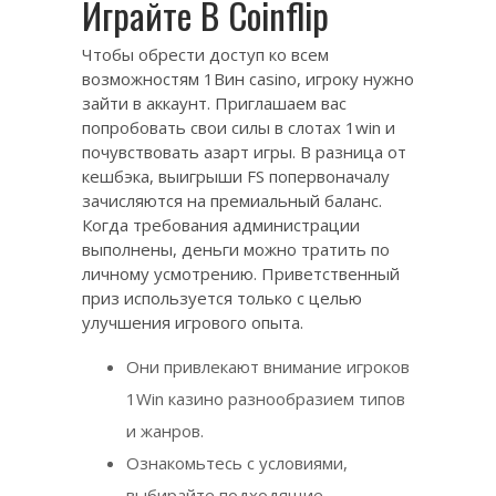
Играйте В Coinflip
Чтобы обрести доступ ко всем
возможностям 1Вин casino, игроку нужно
зайти в аккаунт. Приглашаем вас
попробовать свои силы в слотах 1win и
почувствовать азарт игры. В разница от
кешбэка, выигрыши FS попервоначалу
зачисляются на премиальный баланс.
Когда требования администрации
выполнены, деньги можно тратить по
личному усмотрению. Приветственный
приз используется только с целью
улучшения игрового опыта.
Они привлекают внимание игроков
1Win казино разнообразием типов
и жанров.
Ознакомьтесь с условиями,
выбирайте подходящие