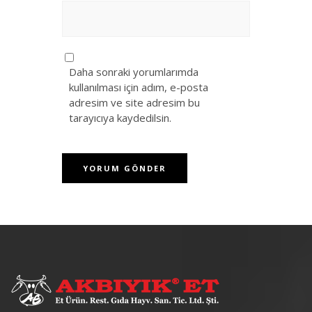
Daha sonraki yorumlarımda
kullanılması için adım, e-posta
adresim ve site adresim bu
tarayıcıya kaydedilsin.