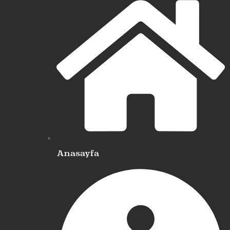
Anasayfa