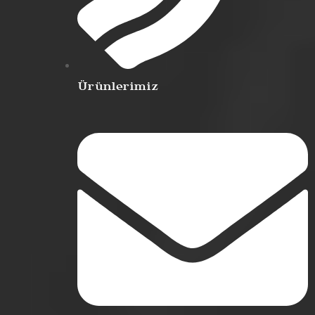
Ürünlerimiz