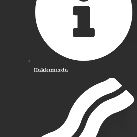
Hakkımızda