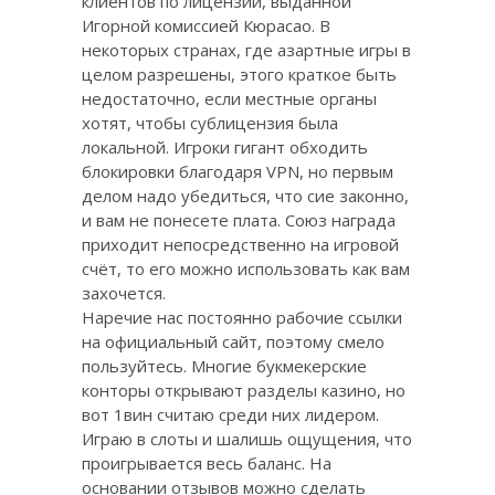
клиентов по лицензии, выданной
Игорной комиссией Кюрасао. В
некоторых странах, где азартные игры в
целом разрешены, этого краткое быть
недостаточно, если местные органы
хотят, чтобы сублицензия была
локальной. Игроки гигант обходить
блокировки благодаря VPN, но первым
делом надо убедиться, что сие законно,
и вам не понесете плата. Союз награда
приходит непосредственно на игровой
счёт, то его можно использовать как вам
захочется.
Наречие нас постоянно рабочие ссылки
на официальный сайт, поэтому смело
пользуйтесь. Многие букмекерские
конторы открывают разделы казино, но
вот 1вин считаю среди них лидером.
Играю в слоты и шалишь ощущения, что
проигрывается весь баланс. На
основании отзывов можно сделать