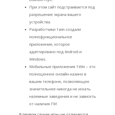
При этом сайт подстраивается под
разрешение экрана вашего
устройства.
Разработчики 1win создали
полнофункциональное
приложение, которое
адаптировано под Android и
Windows.
Мобильные приложения 1Win – это
полноценное онлайн-казино в
вашем телефоне, позволяющее
значительнее никогда не искать
наземные заведения и не зависеть
от наличия ПК!
В первом случае игры не отличаются