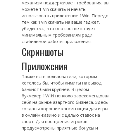
механизм поддерживает требования, вы
можете 1 Vin скачать и начать
использовать приложение 1Win. Передо
тем как 1Vin скачать на ваше гаджет,
убедитесь, что оно соответствует
минимальным требованиям ради
стабильной работы приложения.
Скриншоты
Приложения
Также есть пользователи, которым
хотелось бы, чтобы лимиты на вывод
банкнот были крупнее. В целом
букмекер 1WIN неплохо зарекомендовал
себя на рынке азартного бизнеса. Здесь
созданы хорошие консигнация для игры
в онлайн-казино и с целью ставок на
спорт. Для поощрения игроков
предусмотрены приятные бонусы и