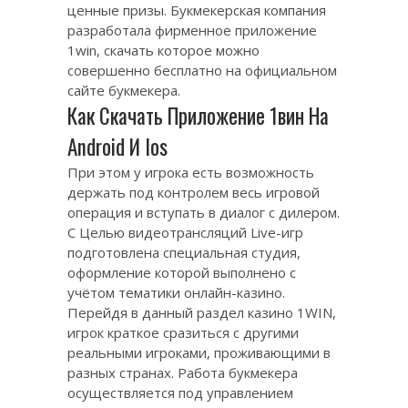
ценные призы. Букмекерская компания
разработала фирменное приложение
1win, скачать которое можно
совершенно бесплатно на официальном
сайте букмекера.
Как Скачать Приложение 1вин На
Android И Ios
При этом у игрока есть возможность
держать под контролем весь игровой
операция и вступать в диалог с дилером.
С Целью видеотрансляций Live-игр
подготовлена специальная студия,
оформление которой выполнено с
учётом тематики онлайн-казино.
Перейдя в данный раздел казино 1WIN,
игрок краткое сразиться с другими
реальными игроками, проживающими в
разных странах. Работа букмекера
осуществляется под управлением