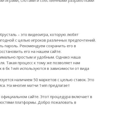
ми играми, слотами и собственными разработками
 Хрусталь – это видеоигра, которую любят
выгодной с целью игроков различных предпочтений.
ь пароль. Рекомендуем сохранить его в
осстановить его на нашем сайте.
симально простым и удобным. Однако наша
я. Такая процесс к тому же позволяет нам
 в бк 1win используются в зависимости от вида
зуется наличием 50 маркетов с целью ставок. Это
а. На многие матчи 1win предлагает
 официальном сайте. Этот процедура включает в
ностями платформы. Добро пожаловать в