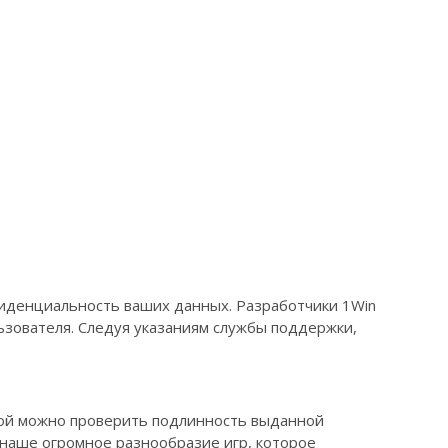
BİZE ULAŞIN!
miz
İletişim
фиденциальность ваших данных. Разработчики 1Win
льзователя. Следуя указаниям службы поддержки,
орой можно проверить подлинность выданной
наше огромное разнообразие игр, которое