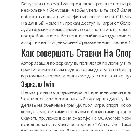
Бонусная система 1win предлагает разные вознагр
несколькими бонусами, чтобы увеличить свой бала
избежать попадания на фишинговые сайты. С Цель
На данный момент игрокам доступны игры от бол
аудиторскими компаниями, союз гарантия, в то же 
востребованное в беттинг и гемблинг-индустрии 
ассортимент лицензионных развлечений – более 1
Как совершать Ставки На Спо
Авторизация по зеркалу выполняется по логину и 
практически ко всем видеослотам доступен и без 
карточным столом. И опять же для этого только н
Зеркало 1win
Несмотря на года букмекера, в перечень линии во
Чемпионов или региональный турнир по дартсу. Ка
делать на обычные игры (футбол, игра, спорт, хокк
конкурсами, живыми опросами и бонусными предл
Скачать приложение на смартфон с ОС Android мож
использовать актуальное зеркало 1Win casino. Та
браузер или анонимайзеры. Да, деятельность 1Win