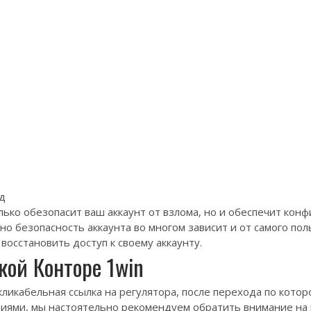
akkımızda
Ürünlerimiz
Çiftliğimiz
Şubelerimiz
Galeri
ько обезопасит ваш аккаунт от взлома, но и обеспечит кон
но безопасность аккаунта во многом зависит и от самого по
восстановить доступ к своему аккаунту.
ой Конторе 1win
кликабельная ссылка на регулятора, после перехода по кот
иями, мы настоятельно рекомендуем обратить внимание на 