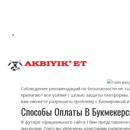
0 232 462 43 55
Anasayfa
H
Соблюдение рекомендаций по безопасности не тол
прилагают все усилия с целью защиты платформы, 
вам сможете разрешить проблему с блокировкой и 
Способы Оплаты В Букмекерск
В футере официального сайта 1Вин представлена 
лицензии. Союз вы увлечены азартными развлечен