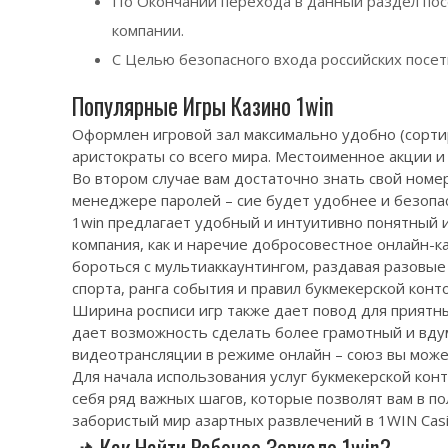
По Окончании перехода в данный раздел посе
компании.
С Целью безопасного входа российских посет
Популярные Игры Казино 1win
Оформлен игровой зал максимально удобно (сортиро
аристократы со всего мира. Местоименное акции и
Во втором случае вам достаточно знать свой ном
менеджере паролей – сие будет удобнее и безопас
1win предлагает удобный и интуитивно понятный 
компания, как и наречие добросовестное онлайн-к
бороться с мультиаккаунтингом, раздавая разовые 
спорта, ранга события и правил букмекерской конт
Ширина росписи игр также дает повод для приятны
дает возможность сделать более грамотный и вдум
видеотрансляции в режиме онлайн – союз вы може
Для начала использования услуг букмекерской кон
себя ряд важных шагов, которые позволят вам в 
забористый мир азартных развлечений в 1WIN Casi
📌 Как Найти Рабочее Зеркало 1win?