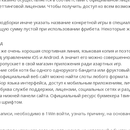
ттинговой лицензии. Чтобы получить доступ ко всем возможн
одборки иначе указать название конкретной игры в специал
щую сумму пустой при использовании фрибета. Некоторые ж
у же очень хорошая спортивная линия, языковая копия и поэт
 управлением iOS и Android. А значит его можно совершенно
пропускает в свой магазин приложения ради азартных игр.
чие себя хотя бы одного однорукого бандита или фруктовый 
 официальный веб-сайт можно найти слоты любого формата. 
ор языка интерфейса, доступ к мобильным приложениям, личн
буква службе поддержки, лицензии, социальных сетях и раз
на нижней панели сайта. Официальный ресурс букмекера 1в
м шрифтом.
аписи, необходимо в 1Win войти, узнать причину, на основа