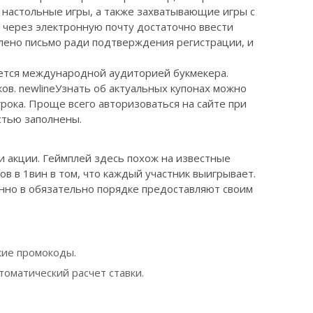
е настольные игры, а также захватывающие игры с
 через электронную почту достаточно ввести
влено письмо ради подтверждения регистрации, и
яется международной аудиторией букмекера.
ов. newlineУзнать об актуальных купонах можно
грока. Проще всего авторизоваться на сайте при
стью заполнены.
и акции. Геймплей здесь похож на известные
в в 1вин в том, что каждый участник выигрывает.
нно в обязательно порядке предоставляют своим
жие промокоды.
томатический расчет ставки.