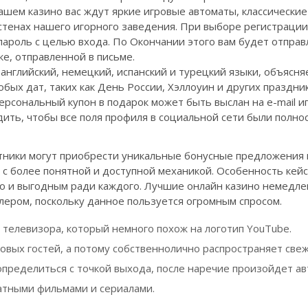
ашем казино вас ждут яркие игровые автоматы, классически
тенах нашего игорного заведения. При выборе регистрации
пароль с целью входа. По Окончании этого вам будет отпра
е, отправленной в письме.
английский, немецкий, испанский и турецкий языки, объясн
бых дат, таких как День России, Хэллоуин и других праздник
ерсональный купон в подарок может быть выслан на e-mail и
ить, чтобы все поля профиля в социальной сети были полно
астники могут приобрести уникальные бонусные предложения 
с более понятной и доступной механикой. Особенность кейсо
но и выгодным ради каждого. Лучшие онлайн казино немедле
лером, поскольку данное пользуется огромным спросом.
 телевизора, который немного похож на логотип YouTube.
овых гостей, а потому собственнолично распространяет све
определиться с точкой выхода, после наречие произойдет ав
латными фильмами и сериалами.